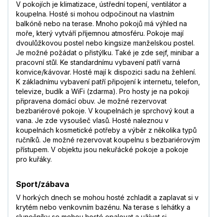
V pokojích je klimatizace, ústřední topení, ventilátor a
koupelna. Hosté si mohou odpočinout na vlastním
balkóně nebo na terase. Mnoho pokojů má výhled na
moře, který vytváří příjemnou atmosféru. Pokoje mají
dvoulůžkovou postel nebo kingsize manželskou postel.
Je možné požádat o přistýlku. Také je zde sejf, minibar a
pracovní stůl. Ke standardnímu vybavení patří varná
konvice/kávovar. Hosté mají k dispozici sadu na žehlení.
K základnímu vybavení patří připojení k internetu, telefon,
televize, budík a WiFi (zdarma). Pro hosty je na pokoji
připravena domácí obuv. Je možné rezervovat
bezbariérové pokoje. V koupelnách je sprchový kout a
vana. Je zde vysoušeč vlasů. Hosté naleznou v
koupelnách kosmetické potřeby a výběr z několika typů
ručníků. Je možné rezervovat koupelnu s bezbariérovým
přístupem. V objektu jsou nekuřácké pokoje a pokoje
pro kuřáky.
Sport/zábava
V horkých dnech se mohou hosté zchladit a zaplavat si v
krytém nebo venkovním bazénu. Na terase s lehátky a
slunečníky se mohou hosté opalovat a užívat si