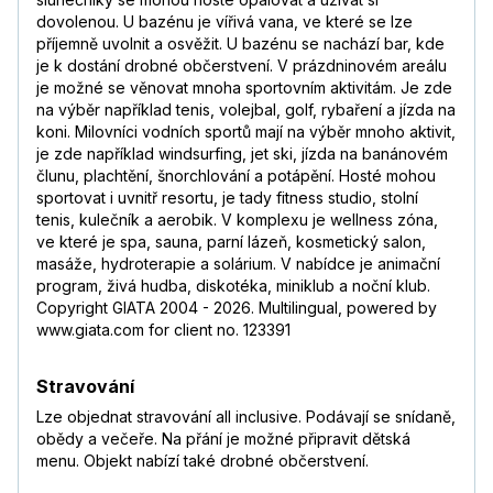
dovolenou. U bazénu je vířivá vana, ve které se lze
příjemně uvolnit a osvěžit. U bazénu se nachází bar, kde
je k dostání drobné občerstvení. V prázdninovém areálu
je možné se věnovat mnoha sportovním aktivitám. Je zde
na výběr například tenis, volejbal, golf, rybaření a jízda na
koni. Milovníci vodních sportů mají na výběr mnoho aktivit,
je zde například windsurfing, jet ski, jízda na banánovém
člunu, plachtění, šnorchlování a potápění. Hosté mohou
sportovat i uvnitř resortu, je tady fitness studio, stolní
tenis, kulečník a aerobik. V komplexu je wellness zóna,
ve které je spa, sauna, parní lázeň, kosmetický salon,
masáže, hydroterapie a solárium. V nabídce je animační
program, živá hudba, diskotéka, miniklub a noční klub.
Copyright GIATA 2004 - 2026. Multilingual, powered by
www.giata.com for client no. 123391
Stravování
Lze objednat stravování all inclusive. Podávají se snídaně,
obědy a večeře. Na přání je možné připravit dětská
menu. Objekt nabízí také drobné občerstvení.