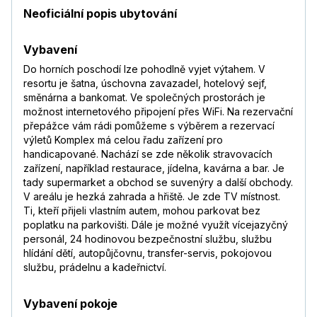
Neoficiální popis ubytování
Vybavení
Do horních poschodí lze pohodlně vyjet výtahem. V
resortu je šatna, úschovna zavazadel, hotelový sejf,
směnárna a bankomat. Ve společných prostorách je
možnost internetového připojení přes WiFi. Na rezervační
přepážce vám rádi pomůžeme s výběrem a rezervací
výletů Komplex má celou řadu zařízení pro
handicapované. Nachází se zde několik stravovacích
zařízení, například restaurace, jídelna, kavárna a bar. Je
tady supermarket a obchod se suvenýry a další obchody.
V areálu je hezká zahrada a hřiště. Je zde TV místnost.
Ti, kteří přijeli vlastním autem, mohou parkovat bez
poplatku na parkovišti. Dále je možné využít vícejazyčný
personál, 24 hodinovou bezpečnostní službu, službu
hlídání dětí, autopůjčovnu, transfer-servis, pokojovou
službu, prádelnu a kadeřnictví.
Vybavení pokoje