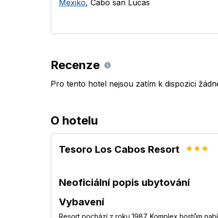
Mexiko
,
Cabo san Lucas
Recenze
Pro tento hotel nejsou zatím k dispozici žád
O hotelu
Tesoro Los Cabos Resort
Neoficiální popis ubytování
Vybavení
Resort pochází z roku 1987. Komplex hostům nabí