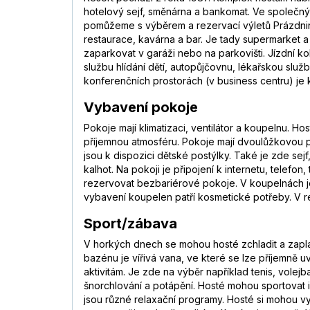
hotelový sejf, směnárna a bankomat. Ve společný
pomůžeme s výběrem a rezervací výletů Prázdnino
restaurace, kavárna a bar. Je tady supermarket 
zaparkovat v garáži nebo na parkovišti. Jízdní 
službu hlídání dětí, autopůjčovnu, lékařskou služb
konferenčních prostorách (v business centru) je k
Vybavení pokoje
Pokoje mají klimatizaci, ventilátor a koupelnu. 
příjemnou atmosféru. Pokoje mají dvoulůžkovou p
jsou k dispozici dětské postýlky. Také je zde sej
kalhot. Na pokoji je připojení k internetu, telefo
rezervovat bezbariérové pokoje. V koupelnách je
vybavení koupelen patří kosmetické potřeby. V r
Sport/zábava
V horkých dnech se mohou hosté zchladit a zapla
bazénu je vířivá vana, ve které se lze příjemně 
aktivitám. Je zde na výběr například tenis, volejb
šnorchlování a potápění. Hosté mohou sportovat i u
jsou různé relaxační programy. Hosté si mohou vy