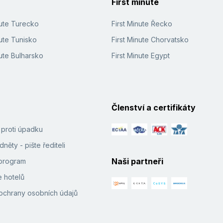
First minute
nute Turecko
First Minute Řecko
ute Tunisko
First Minute Chorvatsko
ute Bulharsko
First Minute Egypt
Členství a certifikáty
í proti úpadku
něty - pište řediteli
Naši partneři
e program
 hotelů
ochrany osobních údajů