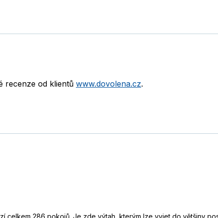
né recenze od klientů
www.dovolena.cz
.
zí celkem 286 pokojů. Je zde výtah, kterým lze vyjet do většiny po