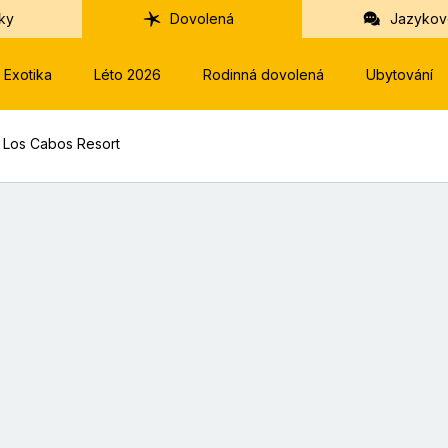
ky
Dovolená
Jazykov
Exotika
Léto 2026
Rodinná dovolená
Ubytování
 Los Cabos Resort