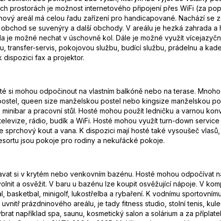
ch prostorách je možnost internetového připojení přes WiFi (za po
vý areál má celou řadu zařízení pro handicapované. Nachází se zde
a obchod se suvenýry a další obchody. V areálu je hezká zahrada a 
kola je možné nechat v úschovně kol. Dále je možné využít vícejazy
u, transfer-servis, pokojovou službu, budící službu, prádelnu a kade
 dispozici fax a projektor.
Hosté si mohou odpočinout na vlastním balkóně nebo na terase. Mnoho
ostel, queen size manželskou postel nebo kingsize manželskou poste
f, minibar a pracovní stůl. Hosté mohou použít ledničku a varnou konv
n, televize, rádio, budík a WiFi. Hosté mohou využít turn-down servi
 sprchový kout a vana. K dispozici mají hosté také vysoušeč vlasů,
esortu jsou pokoje pro rodiny a nekuřácké pokoje.
vat si v krytém nebo venkovním bazénu. Hosté mohou odpočívat na s
uvolnit a osvěžit. V baru u bazénu lze koupit osvěžující nápoje. V 
al, basketbal, minigolf, lukostřelba a rybaření. K vodnímu sportovním
vnitř prázdninového areálu, je tady fitness studio, stolní tenis, kul
brat například spa, saunu, kosmetický salon a solárium a za příplat