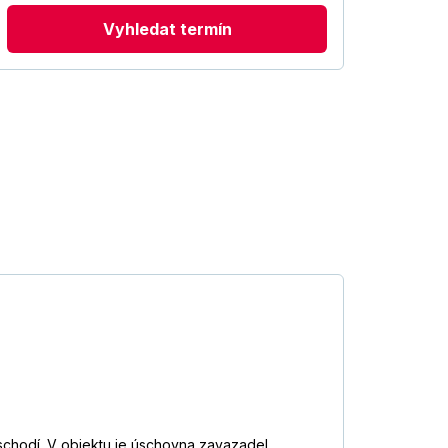
Vyhledat termín
schodí. V objektu je úschovna zavazadel,