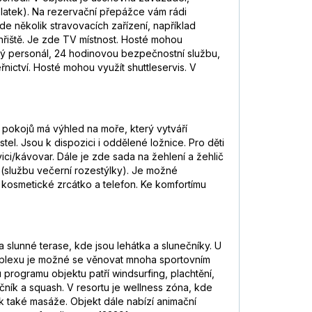
platek). Na rezervační přepážce vám rádi
 několik stravovacích zařízení, například
hřiště. Je zde TV místnost. Hosté mohou
čný personál, 24 hodinovou bezpečnostní službu,
řnictví. Hosté mohou využít shuttleservis. V
 pokojů má výhled na moře, který vytváří
l. Jsou k dispozici i oddělené ložnice. Pro děti
ici/kávovar. Dále je zde sada na žehlení a žehlič
ce (službu večerní rozestýlky). Je možné
 kosmetické zrcátko a telefon. Ke komfortímu
lunné terase, kde jsou lehátka a slunečníky. U
komplexu je možné se věnovat mnoha sportovním
u programu objektu patří windsurfing, plachtění,
ečník a squash. V resortu je wellness zóna, kde
ek také masáže. Objekt dále nabízí animační