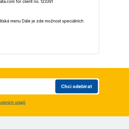
ta.com for client no. 123391
a dětská menu Dále je zde možnost speciálních
Chci odebírat
sobních údajů