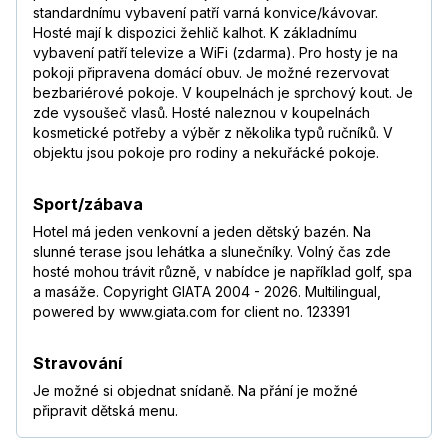
standardnímu vybavení patří varná konvice/kávovar.
Hosté mají k dispozici žehlič kalhot. K základnímu
vybavení patří televize a WiFi (zdarma). Pro hosty je na
pokoji připravena domácí obuv. Je možné rezervovat
bezbariérové pokoje. V koupelnách je sprchový kout. Je
zde vysoušeč vlasů. Hosté naleznou v koupelnách
kosmetické potřeby a výběr z několika typů ručníků. V
objektu jsou pokoje pro rodiny a nekuřácké pokoje.
Sport/zábava
Hotel má jeden venkovní a jeden dětský bazén. Na
slunné terase jsou lehátka a slunečníky. Volný čas zde
hosté mohou trávit různě, v nabídce je například golf, spa
a masáže. Copyright GIATA 2004 - 2026. Multilingual,
powered by www.giata.com for client no. 123391
Stravování
Je možné si objednat snídaně. Na přání je možné
připravit dětská menu.