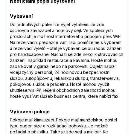
Neoficiální popis ubytování
Vybavení
Do jednotlivých pater lze vyjet výtahem. Je zde
úschovna zavazadel a hotelový sejf. Ve společných
prostorách je možnost internetového připojení přes WiFi.
Na rezervační přepážce vám rádi pomůžeme s výběrem
a rezervací výletů Hotel je vybaven celou řadou zařízení
pro handicapované. Nachází se zde několik stravovacích
zařízení, například restaurace a kavárna. Hosté mohou
zaparkovat v garáži nebo na parkovišti. Objekt nabízí
vícejazyčný personál, 24 hodinovou bezpečnostní
službu, autopůjčovnu, lékařskou službu, transfer-servis,
pokojovou službu a prádelnu. Hosté mohou využít
shuttleservis. Při řešení obchodních záležitostí mohou
hosté využívat služeb business centra, které nabízí fax.
Vybavení pokoje
Pokoje mají klimatizaci. Pokoje mají manželskou postel
typu queen size a rozkládací pohovku. Je možné
požádat o přistýlku. Také je zde sejf a minibar. Ke