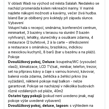
březen 2020
V oblasti Wadi na východ od města Salalah. Nedaleko se
—
nachází promenáda kolem rekreační mariny. V marině
najdete nákupní možnosti a kavárny, večer živá hudba.
Mirča
,
pobyt s rodinou
Island Bar je oblíbený pro koktejly při západu slunce.
10
/
10
únor 2020
Vybavení
Doporučuji
Číst více
Vstupní hala s recepcí, směnárna, konferenční centrum,
minimarket, 3 bazény s terasou na slunění (1 bazén
Andrea
,
pobyt s partnerem/kou
vyhřívaný), lehátky, slunečníky a osuškami zdarma, 4
7,4
/
10
prosinec 2019
restaurace (2 bufetové, 2 à la carte – středozemní
Hotel a pláž jsou pěkné, ale spíše přelidněné
a restaurace s ománskou, brazilskou, indickou
a hlučnější. Jídlo bylo dobré, ale v Salála jsou
a mexickou kuchyní), 8 barů (bar u bazénu a na pláži).
hotely na stejné úrovni s diametrálně lepší
Pokoje
gastronomií. Hotel vhodný k možným
Dvoulůžkový pokoj, Deluxe:
koupelna/WC (vysoušeč
aktivitám, ale ne úplně výhradně pro relax.
vlasů), klimatizace, LCD TV/sat., minibar, telefon, trezor,
Číst více
set na přípravu kávy a čaje s varnou konvicí, kávovar,
balená voda zdarma, žehlička a žehlicí prkno (na
Marie
,
pobyt s partnerem/kou
vyžádání), některé pokoje mají balkon - nelze
7,5
/
10
prosinec 2019
garantovat. Pokoje se nacházejí v několika budovách
Vše dobře, jen s leteckou společnosti
různě vzdálených od pláže, 40m2
bychom již neradi cestovali. Služby v letadle
Ostatní typy pokojů
(pokud není uvedeno jinak, mají
hrozné, jídlo tatranka bez pití a jídlo
pokoje výše uvedené vybavení)
neidentifikovatelne. Nenabizelo se ani
Dvoulůžkový pokoj, deluxe, lagoon:
s výhledem na