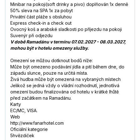
Minibar na pokoji(soft drinky a pivo) doplňován 1x denně
50% sleva na SPA 1x za pobyt
Privátní část pláže s obsluhou
Express check-in a check out
Ovocný koš a arabské sladkosti po příjezdu na pokoji
Suvenýr při odjezdu
V době Ramadánu v termínu 07.02.2027 - 08.03.2027,
mohou být v hotelu omezeny služby.
Omezení se můžou dotknout bodů níže:
Může být omezeno podávání jídla a pití během dne, do
západu slunce, pouze na určitá místa.
Živá hudba může být omezená na vybraných místech
Jelikož se jedná vždy o vládní rozhodnutí, jednotlivá
omezení budou finalizována od hotelu v krátké lhůtě
před začátkem na Ramadánu.
Karty
EC/MC, VISA.
Web
http://www.fanarhotel.com
Oficiální kategorie
5hvězdiček