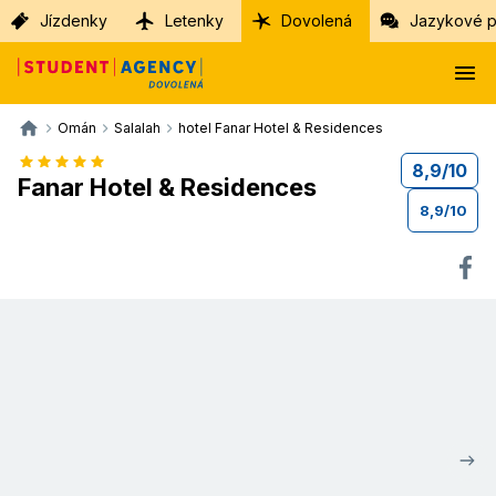
Jízdenky
Letenky
Dovolená
Jazykové p
Omán
Salalah
hotel Fanar Hotel & Residences
8,9
/
10
Fanar Hotel & Residences
8,9
/
10