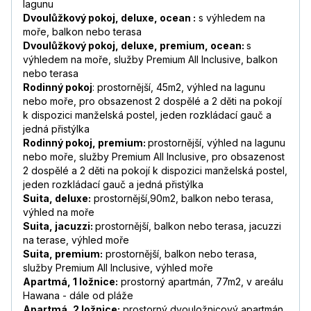
víno,pivo ni alkohol. V letadle cestou tam
lagunu
hrozná zima. Žádná deka nic. A za 9 hodin
Dvoulůžkový pokoj, deluxe, ocean :
s výhledem na
letu ani jeden film či informace o letu
Číst více
moře, balkon nebo terasa
Dvoulůžkový pokoj, deluxe, premium, ocean:
s
Josef
,
pobyt s partnerem/kou
výhledem na moře, služby Premium All Inclusive, balkon
8,8
/
10
prosinec 2019
nebo terasa
—
Rodinný pokoj
: prostornější, 45m2, výhled na lagunu
nebo moře, pro obsazenost 2 dospělé a 2 děti na pokojí
Štěpánka
,
pobyt s rodinou
k dispozici manželská postel, jeden rozkládací gauč a
10
/
10
listopad 2019
jedná přistýlka
—
Rodinný pokoj, premium:
prostornější, výhled na lagunu
nebo moře, služby Premium All Inclusive, pro obsazenost
Rudolf
,
pobyt s partnerem/kou
2 dospělé a 2 děti na pokojí k dispozici manželská postel,
7,7
/
10
listopad 2019
jeden rozkládací gauč a jedná přistýlka
—
Suita, deluxe:
prostornější,90m2, balkon nebo terasa,
výhled na moře
Andrea
,
pobyt s rodinou
Suita, jacuzzi:
prostornější, balkon nebo terasa, jacuzzi
9,5
/
10
březen 2019
na terase, výhled moře
—
Suita, premium:
prostornější, balkon nebo terasa,
služby Premium All lnclusive, výhled moře
Milan
,
pobyt s partnerem/kou
Apartmá, 1 ložnice:
prostorný apartmán, 77m2, v areálu
9,5
/
10
prosinec 2018
Hawana - dále od pláže
—
Apartmá, 2 ložnice:
prostorný dvouložnicový apartmán,