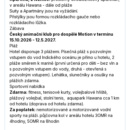
v areálu Hawana - dále od pláže
Aneta
,
pobyt s partnerem/kou
Suity a Apartmány jsou na vyžádání.
8,5
/
10
listopad 2018
Přistýlky jsou formou rozkládacího gauče nebo
Doporucujeme tento hotel, velice mily
rozkládacího lůžka.
personal, vyborne jidlo a krasne prostredi.
Zábava
Nadherne more ❤️ Skvely delegati od ck.
Český animační klub pro dospělé Motion v termínu
Číst více
15.10.2026 - 12.5.2027.
Pláž
Vilma
,
pobyt s partnerem/kou
Hotel disponuje 3 plážemi. Písečná pláž s pozvolným
8,4
/
10
duben 2018
vstupem do vod Indického oceánu je přímo u hotelu, 2
Očekávali jsme, že se na tomto výletu
pláže směrem k marině (první určená pro děti – bez vln a
vyspíme, odpočineme a vykoupeme v teple...
s pozvolným vstupem do vody, druhá - otevřená s
Splněno.
Číst více
pozvolným vstupem). Lehátka, slunečníky a osušky na
plážích zdarma.
Anna
,
pobyt s rodinou
Sportovní nabídka
8,7
/
10
listopad 2017
Zdarma:
fitness, tenisové kurty, volejbalové hřiště,
—
plážový volejbal, stolní tenis, aquapark Hawana cca 1 km
od hotelu (doprava od hotelu zdarma).
Za poplatek:
nemotorizované a motorizované vodní
sporty na pláži. půjčovna kol v areálu hotelu 3OMR na
4hodiny, 5OMR na 8hodin