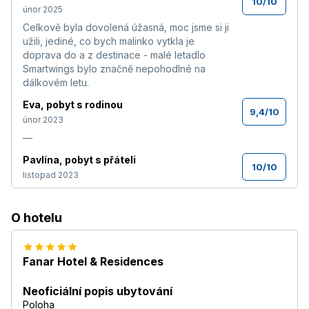
10
/
10
únor 2025
Celkově byla dovolená úžasná, moc jsme si ji
užili, jediné, co bych malinko vytkla je
doprava do a z destinace - malé letadlo
Smartwings bylo značně nepohodlné na
dálkovém letu.
Eva
,
pobyt s rodinou
9,4
/
10
únor 2023
—
Pavlína
,
pobyt s přáteli
10
/
10
listopad 2023
Celou dovolenou jsme si užily na plno a
vůbec se nám nechtělo domů. Doporučuji,
O hotelu
opravdu krása se vším všudy.
Číst více
Blanka
,
pobyt s partnerem/kou
6,9
/
10
duben 2022
Fanar Hotel & Residences
—
Neoficiální popis ubytování
Laura
,
pobyt s partnerem/kou
Poloha
9,4
/
10