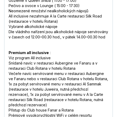
Gozleme v Queen Shiba ( 11:00 - 17:00)
Pečivo a ovoce v Lounge ( 15:00 - 17:30)
Neomezené množství nealkoholických nápojů
All inclusive nezahrnuje A la Carte restauraci Silk Road
(restaurace v hotelu Rotana)
Vybrané alkoholické nápoje
Dle vládního nařízení jsou alkoholické nápoje servírovány
v časech od 12.00–00.30 hod., v pátek 14.00–00.30 hod
Premium all inclusive
:
Viz program All inclusive
Snídaně navíc v restauraci Aubergine ve Fanaru a v
restauraci Club Rotana v hotelu Rotana
Večeře navíc servírované menu v restauraci Aubergine
ve Fanaru nebo v restauraci Club Rotana v hotelu Rotana,
1x za pobyt servírované menu v restauraci Al Sammak
(restaurace v hotelu Juweira, nutná předchozí
rezervace), 1x za pobyt servírované menu v A la Carte
restauraci Silk Road (restaurace v hotelu Rotana, nutná
předchozí rezervace)
Přístup do Club house Fanar a Rotana
Prémiové vysokorychlostní WiFi v celém resortu