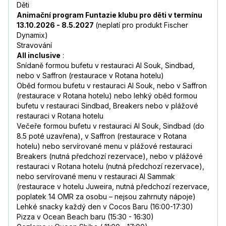
Děti
Animační program Funtazie klubu pro děti v termínu
13.10.2026 - 8.5.2027
(neplatí pro produkt Fischer
Dynamix)
Stravování
All inclusive
:
Snídaně formou bufetu v restauraci Al Souk, Sindbad,
nebo v Saffron (restaurace v Rotana hotelu)
Oběd formou bufetu v restauraci Al Souk, nebo v Saffron
(restaurace v Rotana hotelu) nebo lehký oběd formou
bufetu v restauraci Sindbad, Breakers nebo v plážové
restauraci v Rotana hotelu
Večeře formou bufetu v restauraci Al Souk, Sindbad (do
8.5 poté uzavřena), v Saffron (restaurace v Rotana
hotelu) nebo servírované menu v plážové restauraci
Breakers (nutná předchozí rezervace), nebo v plážové
restauraci v Rotana hotelu (nutná předchozí rezervace),
nebo servírované menu v restauraci Al Sammak
(restaurace v hotelu Juweira, nutná předchozí rezervace,
poplatek 14 OMR za osobu – nejsou zahrnuty nápoje)
Lehké snacky každý den v Cocos Baru (16:00-17:30)
Pizza v Ocean Beach baru (15:30 - 16:30)