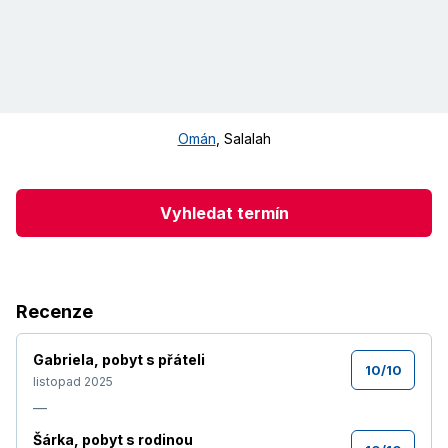
Omán
,
Salalah
Vyhledat termín
Recenze
Gabriela
,
pobyt s přáteli
10
/
10
listopad 2025
—
Šárka
,
pobyt s rodinou