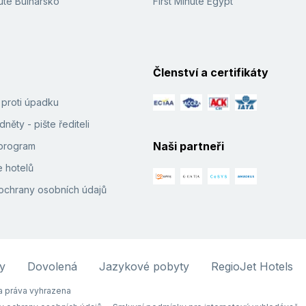
ute Bulharsko
First Minute Egypt
Členství a certifikáty
í proti úpadku
něty - pište řediteli
Naši partneři
e program
 hotelů
ochrany osobních údajů
y
Dovolená
Jazykové pobyty
RegioJet Hotels
 práva vyhrazena