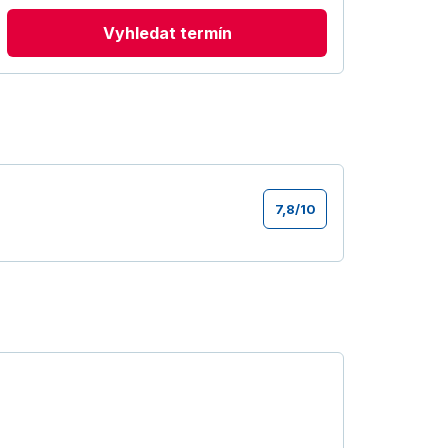
Vyhledat termín
7,8
/
10