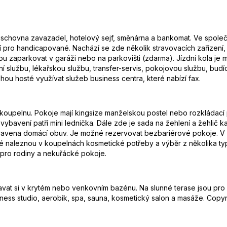
 úschovna zavazadel, hotelový sejf, směnárna a bankomat. Ve spole
í pro handicapované. Nachází se zde několik stravovacích zařízení, 
 zaparkovat v garáži nebo na parkovišti (zdarma). Jízdní kola je 
službu, lékařskou službu, transfer-servis, pokojovou službu, budí
ohou hosté využívat služeb business centra, které nabízí fax.
 a koupelnu. Pokoje mají kingsize manželskou postel nebo rozkládac
vybavení patří mini lednička. Dále zde je sada na žehlení a žehlič kal
řipravena domácí obuv. Je možné rezervovat bezbariérové pokoje. V 
té naleznou v koupelnách kosmetické potřeby a výběr z několika t
 pro rodiny a nekuřácké pokoje.
vat si v krytém nebo venkovním bazénu. Na slunné terase jsou pro 
fitness studio, aerobik, spa, sauna, kosmetický salon a masáže. Copy