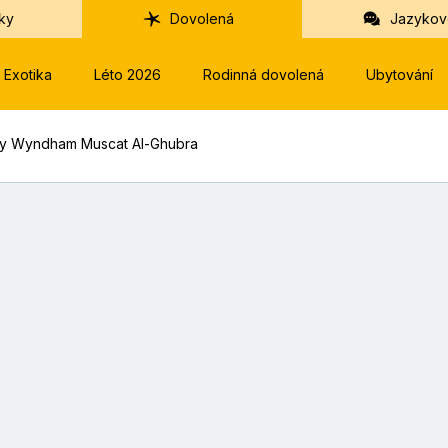
ky
Dovolená
Jazykov
Exotika
Léto 2026
Rodinná dovolená
Ubytování
by Wyndham Muscat Al-Ghubra