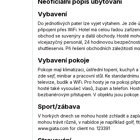
Neoficiální popis ubytování
Vybavení
Do jednotlivých pater lze vyjet výtahem. Je zde
připojení přes WiFi. Hotel má celou řadou zařízen
obchod se suvenýry a další obchody. Hosté mohou
vícejazyčný personál, 24 hodinovou bezpečnostní 
shuttleservis. Při řešení obchodních záležitostí m
Vybavení pokoje
Pokoje mají klimatizaci, ústřední topení, kuchyň
zde sejf, minibar a pracovní stůl. Ke standardnímu 
televize, budík a WiFi. Pro hosty je na pokoji p
hosté také vysoušeč vlasů, župan a telefon. Hos
bezbariérovým přístupem. V objektu jsou pokoje
Sport/zábava
V horkých dnech se mohou hosté zchladit a zapla
mohou trávit různě, v nabídce je například golf, 
www.giata.com for client no. 123391