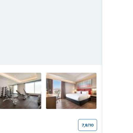
+15
7,8
/
10