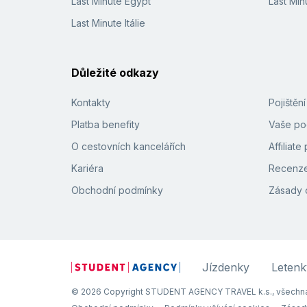
Last Minute Egypt
Last Min
Last Minute Itálie
Důležité odkazy
Kontakty
Pojištěn
Platba benefity
Vaše pod
O cestovních kancelářích
Affiliat
Kariéra
Recenze
Obchodní podmínky
Zásady 
Jízdenky
Letenk
© 2026 Copyright STUDENT AGENCY TRAVEL k.s., všechna