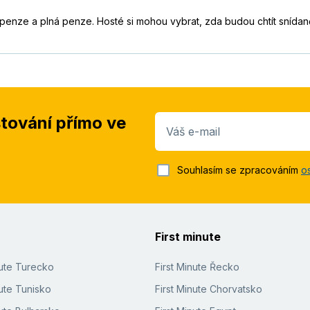
olopenze a plná penze. Hosté si mohou vybrat, zda budou chtít sníd
stování přímo ve
Váš e-mail
Souhlasím se zpracováním
o
First minute
nute Turecko
First Minute Řecko
ute Tunisko
First Minute Chorvatsko