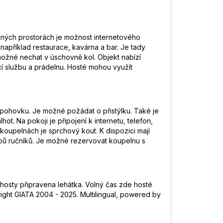
čných prostorách je možnost internetového
například restaurace, kavárna a bar. Je tady
možné nechat v úschovně kol. Objekt nabízí
cí službu a prádelnu. Hosté mohou využít
í pohovku. Je možné požádat o přistýlku. Také je
hot. Na pokoji je připojení k internetu, telefon,
koupelnách je sprchový kout. K dispozici mají
ypů ručníků. Je možné rezervovat koupelnu s
hosty připravena lehátka. Volný čas zde hosté
right GIATA 2004 - 2025. Multilingual, powered by