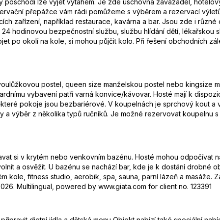
ny poschodí lze vyjet výtahem. Je zde úschovna zavazadel, hotelov
rezervační přepážce vám rádi pomůžeme s výběrem a rezervací výlet
ích zařízení, například restaurace, kavárna a bar. Jsou zde i růz
, 24 hodinovou bezpečnostní službu, službu hlídání dětí, lékařskou s
projet po okolí na kole, si mohou půjčit kolo. Při řešení obchodních z
 dvoulůžkovou postel, queen size manželskou postel nebo kingsize m
ndardnímu vybavení patří varná konvice/kávovar. Hosté mají k dispozi
 Některé pokoje jsou bezbariérové. V koupelnách je sprchový kout a 
 a výběr z několika typů ručníků. Je možné rezervovat koupelnu s 
vat si v krytém nebo venkovním bazénu. Hosté mohou odpočívat na s
volnit a osvěžit. U bazénu se nachází bar, kde je k dostání drobné 
ém kole, fitness studio, aerobik, spa, sauna, parní lázeň a masáže. 
026. Multilingual, powered by www.giata.com for client no. 123391
řipravit dietní jídla a dětská menu Objekt nabízí také speciální nabí