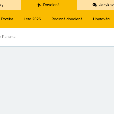
ky
Dovolená
Jazykov
Exotika
Léto 2026
Rodinná dovolená
Ubytování
in Panama