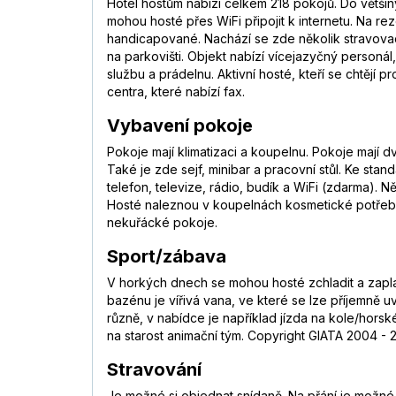
Hotel hostům nabízí celkem 218 pokojů. Do větši
mohou hosté přes WiFi připojit k internetu. Na 
handicapované. Nachází se zde několik stravovac
na parkovišti. Objekt nabízí vícejazyčný personál
službu a prádelnu. Aktivní hosté, kteří se chtějí 
centra, které nabízí fax.
Vybavení pokoje
Pokoje mají klimatizaci a koupelnu. Pokoje mají
Také je zde sejf, minibar a pracovní stůl. Ke sta
telefon, televize, rádio, budík a WiFi (zdarma).
Hosté naleznou v koupelnách kosmetické potřeby
nekuřácké pokoje.
Sport/zábava
V horkých dnech se mohou hosté zchladit a zapla
bazénu je vířivá vana, ve které se lze příjemně u
různě, v nabídce je například jízda na kole/horsk
na starost animační tým. Copyright GIATA 2004 - 2
Stravování
Je možné si objednat snídaně. Na přání je možné p