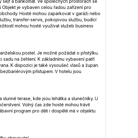
ý sejf a bankomat. Ve společných prostorách se
ů Objekt je vybaven celou řadou zařízení pro
né obchody. Hosté mohou zaparkovat v garáži nebo
lužbu, transfer-servis, pokojovou službu, budící
áležitostí mohou hosté využívat služeb business
anželskou postel. Je možné požádat o přistýlku.
ci sadu na žehlení. K základnímu vybavení patří
vana. K dispozici je také vysoušeč vlasů a župan.
bezbariérovým přístupem. V hotelu jsou
lunné terase, kde jsou lehátka a slunečníky. U
občerstvení. Volný čas zde hosté mohou trávit
Zábavní program pro děti i dospělé má v objektu
dky stravování.