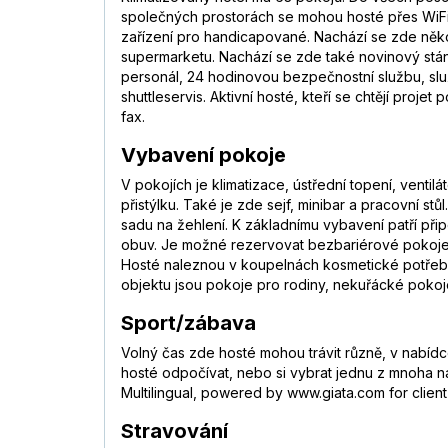
společných prostorách se mohou hosté přes WiFi 
zařízení pro handicapované. Nachází se zde někol
supermarketu. Nachází se zde také novinový stán
personál, 24 hodinovou bezpečnostní službu, služ
shuttleservis. Aktivní hosté, kteří se chtějí proje
fax.
Vybavení pokoje
V pokojích je klimatizace, ústřední topení, vent
přistýlku. Také je zde sejf, minibar a pracovní st
sadu na žehlení. K základnímu vybavení patří připo
obuv. Je možné rezervovat bezbariérové pokoje. 
Hosté naleznou v koupelnách kosmetické potřeby
objektu jsou pokoje pro rodiny, nekuřácké pokoj
Sport/zábava
Volný čas zde hosté mohou trávit různě, v nabídce
hosté odpočívat, nebo si vybrat jednu z mnoha n
Multilingual, powered by www.giata.com for client
Stravování