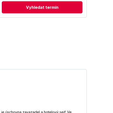
Vyhledat termín
 je úschovna zavazadel a hotelový sejf. Ve