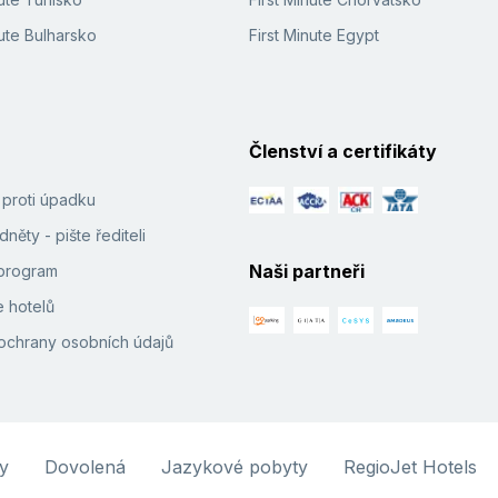
ute Bulharsko
First Minute Egypt
Členství a certifikáty
í proti úpadku
něty - pište řediteli
Naši partneři
e program
 hotelů
ochrany osobních údajů
y
Dovolená
Jazykové pobyty
RegioJet Hotels