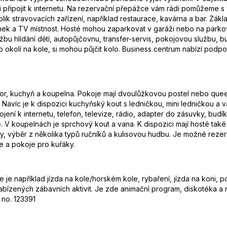
připojit k internetu. Na rezervační přepážce vám rádi pomůžeme s
ik stravovacích zařízení, například restaurace, kavárna a bar. Zákl
ek a TV místnost. Hosté mohou zaparkovat v garáži nebo na parkoviš
bu hlídání dětí, autopůjčovnu, transfer-servis, pokojovou službu, b
t po okolí na kole, si mohou půjčit kolo. Business centrum nabízí podp
ilátor, kuchyň a koupelna. Pokoje mají dvoulůžkovou postel nebo q
ůl. Navíc je k dispozici kuchyňský kout s ledničkou, mini ledničkou a
jení k internetu, telefon, televize, rádio, adapter do zásuvky, budí
V koupelnách je sprchový kout a vana. K dispozici mají hosté také 
, výběr z několika typů ručníků a kulisovou hudbu. Je možné reze
e a pokoje pro kuřáky.
 je například jízda na kole/horském kole, rybaření, jízda na koni, 
abízených zábavních aktivit. Je zde animační program, diskotéka a 
 no. 123391