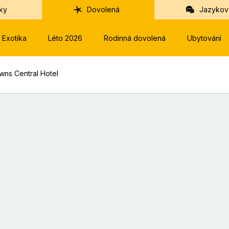
ky
Dovolená
Jazykov
Exotika
Léto 2026
Rodinná dovolená
Ubytování
wns Central Hotel