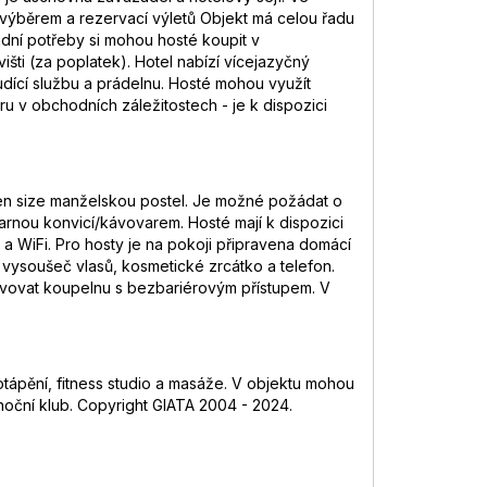
 výběrem a rezervací výletů Objekt má celou řadu
adní potřeby si mohou hosté koupit v
ti (za poplatek). Hotel nabízí vícejazyčný
udící službu a prádelnu. Hosté mohou využít
oru v obchodních záležitostech - je k dispozici
ueen size manželskou postel. Je možné požádat o
 varnou konvicí/kávovarem. Hosté mají k dispozici
k a WiFi. Pro hosty je na pokoji připravena domácí
vysoušeč vlasů, kosmetické zrcátko a telefon.
rvovat koupelnu s bezbariérovým přístupem. V
potápění, fitness studio a masáže. V objektu mohou
noční klub. Copyright GIATA 2004 - 2024.