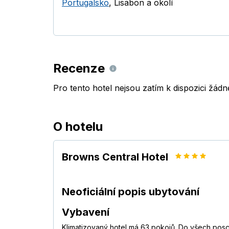
Portugalsko
,
Lisabon a okolí
Recenze
Pro tento hotel nejsou zatím k dispozici žád
O hotelu
Browns Central Hotel
Neoficiální popis ubytování
Vybavení
Klimatizovaný hotel má 63 pokojů. Do všech posc