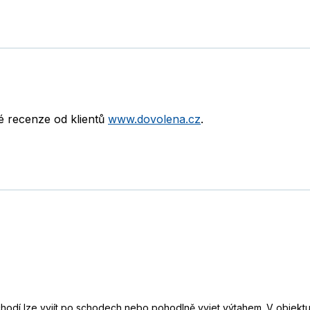
né recenze od klientů
www.dovolena.cz
.
hodí lze vyjít po schodech nebo pohodlně vyjet výtahem. V objektu