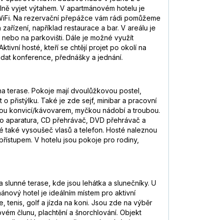
lně vyjet výtahem. V apartmánovém hotelu je
 WiFi. Na rezervační přepážce vám rádi pomůžeme
ařízení, například restaurace a bar. V areálu je
 nebo na parkovišti. Dále je možné využít
tivní hosté, kteří se chtějí projet po okolí na
řádat konference, přednášky a jednání.
na terase. Pokoje mají dvoulůžkovou postel,
přistýlku. Také je zde sejf, minibar a pracovní
arnou konvicí/kávovarem, myčkou nádobí a troubou.
ereo aparatura, CD přehrávač, DVD přehrávač a
é také vysoušeč vlasů a telefon. Hosté naleznou
ístupem. V hotelu jsou pokoje pro rodiny,
lunné terase, kde jsou lehátka a slunečníky. U
mánový hotel je ideálním místem pro aktivní
, tenis, golf a jízda na koni. Jsou zde na výběr
ovém člunu, plachtění a šnorchlování. Objekt