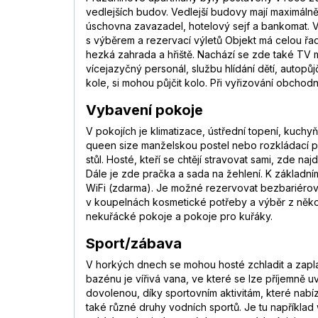
vedlejších budov. Vedlejší budovy mají maximáln
úschovna zavazadel, hotelový sejf a bankomat. 
s výběrem a rezervací výletů Objekt má celou řad
hezká zahrada a hřiště. Nachází se zde také TV m
vícejazyčný personál, službu hlídání dětí, autopůjč
kole, si mohou půjčit kolo. Při vyřizování obchod
Vybavení pokoje
V pokojích je klimatizace, ústřední topení, kuch
queen size manželskou postel nebo rozkládací po
stůl. Hosté, kteří se chtějí stravovat sami, zde
Dále je zde pračka a sada na žehlení. K základním
WiFi (zdarma). Je možné rezervovat bezbariérové
v koupelnách kosmetické potřeby a výběr z někol
nekuřácké pokoje a pokoje pro kuřáky.
Sport/zábava
V horkých dnech se mohou hosté zchladit a zapla
bazénu je vířivá vana, ve které se lze příjemně uv
dovolenou, díky sportovním aktivitám, které nabízí
také různé druhy vodních sportů. Je tu například 