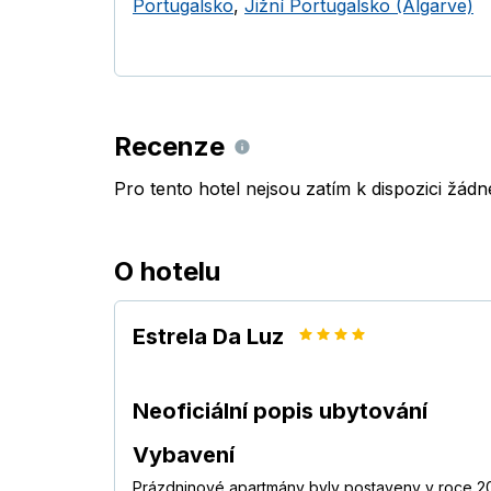
Portugalsko
,
Jižní Portugalsko (Algarve)
Recenze
Pro tento hotel nejsou zatím k dispozici žád
O hotelu
Estrela Da Luz
Neoficiální popis ubytování
Vybavení
Prázdninové apartmány byly postaveny v roce 200