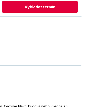
Vyhledat termín
 v 3patrové hlavní budově nebo v jedné z 5