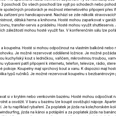
ě 3 poschodí. Do všech poschodí lze vyjít po schodech nebo pohod
Ve společných prostorách je možnost internetového připojení přes
u zařízení pro handicapované. Nachází se zde několik stravovacích z
ístnost, dětská herna a knihovna. Hosté mohou zaparkovat v garáži
ovnu, transfer-servis a prádelnu. Hosté mohou využít shuttleservis. Ak
ních záležitostí mohou hosté využít fax. V konferenčním sálu lze po
yň a koupelna. Hosté si mohou odpočinout na vlastním balkóně nebo 
hovku. Je možné rezervovat oddělené ložnice. Je možné požádat o 
 najdou kuchyňský kout s ledničkou, vařičem, mikrovlnnou troubou, v
u vybavení patří připojení k internetu, telefon, televize, rádio, st
 pokoje. Koupelny mají sprchový kout a vanu. K dispozici mají host
ika typů ručníků. Je možné rezervovat koupelnu s bezbariérovým př
vat si v krytém nebo venkovním bazénu. Hosté mohou odpočívat na s
olnit a osvěžit. V baru u bazénu lze koupit osvěžující nápoje. Apart
. Je tu například rybaření. Za poplatek je jízda na kole/horském kole
windsurfing, jízda na kánoi a potápění a za poplatek jízda na banán