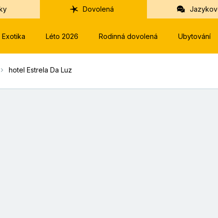
ky
Dovolená
Jazykov
Exotika
Léto 2026
Rodinná dovolená
Ubytování
hotel Estrela Da Luz