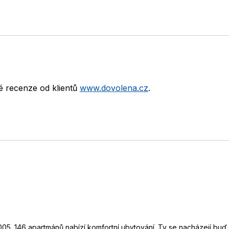
né recenze od klientů
www.dovolena.cz
.
5. 146 apartmánů nabízí komfortní ubytování. Ty se nacházejí buď