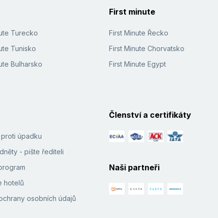
First minute
nute Turecko
First Minute Řecko
ute Tunisko
First Minute Chorvatsko
ute Bulharsko
First Minute Egypt
Členství a certifikáty
í proti úpadku
něty - pište řediteli
Naši partneři
e program
 hotelů
ochrany osobních údajů