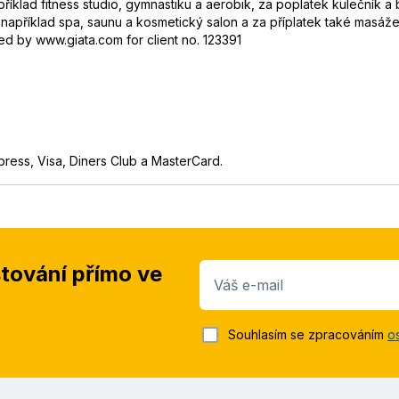
říklad fitness studio, gymnastiku a aerobik, za poplatek kulečník a 
například spa, saunu a kosmetický salon a za příplatek také masáž
ed by www.giata.com for client no. 123391
press, Visa, Diners Club a MasterCard.
stování přímo ve
Váš e-mail
Souhlasím se zpracováním
o