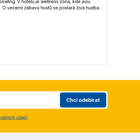
bowling. V hotelu je wellness zóna, kde jsou
e. O večerní zábavu hostů se postará živá hudba.
Chci odebírat
sobních údajů