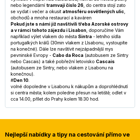
nebo legendární
tramvají číslo 26
, do centra stojí zato
se vydat i večer a okusit
atmosféru osvětlených ulic
,
obchodů a mnoha restaurací a kaváren
Pokud jste s námi již navštívili třeba Azorské ostrovy
a v rámci tohoto zájezdu i Lisabon
, doporučíme Vám
například výlet vlakem do města
Sintra
- letního sídla
portugalkých králů (30min vlakem z LIsabonu, vystoupíte
na konečné). Dáíe lze navštívit nejzápadnější mys
pevninské Evropy -
Cabo da Roca
(autobusem ze Sintry
nebo Cascais) a také pobřežní letovisko
Cascais
(autobusem ze Sintry, nebo vlakem z Lisabonu na
konečnou).
#
Den 10
.
volné dopoledne v Lisabonu k nákupům a doprohlédnutí
si centra města; kolem poledne přesun na letiště; odlet v
cca 14.00, přílet do Prahy kolem 18:30 hod.
Nejlepší nabídky a tipy na cestování přímo ve