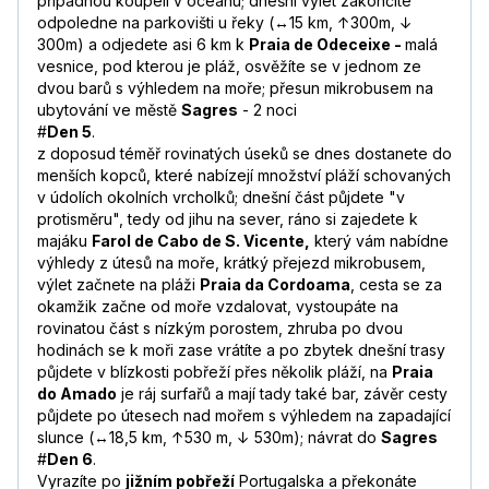
případnou koupelí v oceánu; dnešní výlet zakončíte
odpoledne na parkovišti u řeky (↔15 km, ↑300m, ↓
300m) a odjedete asi 6 km k
Praia de Odeceixe -
malá
vesnice, pod kterou je pláž, osvěžíte se v jednom ze
dvou barů s výhledem na moře; přesun mikrobusem na
ubytování ve městě
Sagres
- 2 noci
#
Den 5
.
z doposud téměř rovinatých úseků se dnes dostanete do
menších kopců, které nabízejí množství pláží schovaných
v údolích okolních vrcholků; dnešní část půjdete "v
protisměru", tedy od jihu na sever, ráno si zajedete k
majáku
Farol de Cabo de S. Vicente,
který vám nabídne
výhledy z útesů na moře, krátký přejezd mikrobusem,
výlet začnete na pláži
Praia da Cordoama
, cesta se za
okamžik začne od moře vzdalovat, vystoupáte na
rovinatou část s nízkým porostem, zhruba po dvou
hodinách se k moři zase vrátíte a po zbytek dnešní trasy
půjdete v blízkosti pobřeží přes několik pláží, na
Praia
do Amado
je ráj surfařů a mají tady také bar, závěr cesty
půjdete po útesech nad mořem s výhledem na zapadající
slunce (↔18,5 km, ↑530 m, ↓ 530m); návrat do
Sagres
#
Den 6
.
Vyrazíte po
jižním pobřeží
Portugalska a překonáte