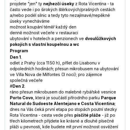
projdete "jen" ty
nejhezčí úseky
z Rota Vicentina - ta
často vede i po širokých štěrkových/prašných cestách
a/nebo podél silnic a tedy tyto nezajímavé/nepěkné
úseky vynecháváme
možnost koupání téměř každý den
denně možnost večeře v restauraci
ubytování v hotelech a penzionech ve
dvoulůžkových
pokojích s vlastní koupelnou a wc
Program
Den 1
.
odlet z Prahy (cca 11:50 h), přílet do Lisabonu v
odpoledních hodinách; přesun mikrobusem na ubytování
ve Villa Nova de Milfontes (3 noci); pro zájemce
společná večeře
#
Den 2
.
ráno přesun mikrobusem do malebné rybářské vesnice
Porto Covo
, která je součástí přírodního parku
Parque
Natural do Sudoeste Alentejano e Costa Vicentina
;
dnes na Vás čeká první etapa po stopách poutní stezky
Rota Vicentina - cesta vede přes
písčité pláže
- již po
třech kilometrech přijdete ke krásné a dlouhé písečné
pláži u pevnosti, kde budete mít první možnost osvěžení