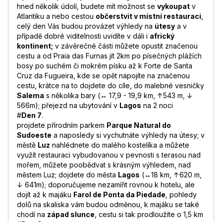
hned několik údolí, budete mít možnost se
vykoupat
v
Atlantiku a nebo cestou
občerstvit v místní restauraci
,
celý den Vás budou provázet výhledy na
útesy
a v
případě dobré viditelnosti uvidíte v dáli i
africký
kontinent;
v závěrečné části můžete opustit značenou
cestu a od Praia das Furnas jít 2km po písečných plážích
bosy po suchém či mokrém písku až k Forte de Santa
Cruz da Fugueira, kde se opět napojíte na značenou
cestu, krátce na to dojdete do cíle, do malebné vesničky
Salema
s několika bary (↔ 17,9 - 19,9 km, ↑543 m, ↓
566m); přejezd na ubytování v
Lagos
na 2 noci
#
Den 7
.
projdete přírodním parkem
Parque Natural do
Sudoeste
a naposledy si vychutnáte výhledy na útesy; v
městě
Luz
nahlédnete do malého kostelíka a můžete
využít restauraci vybudovanou v pevnosti s terasou nad
mořem, můžete poobědvat s krásným výhledem, nad
městem Luz; dojdete do města
Lagos
(↔18 km, ↑620 m,
↓ 641m); doporučujeme nezamířit rovnou k hotelu, ale
dojít až k majáku
Farol de Ponta da Piedade
, pohledy
dolů na skaliska vám budou odměnou, k majáku se také
chodí na
západ slunce
, cestu si tak prodloužíte o 1,5 km