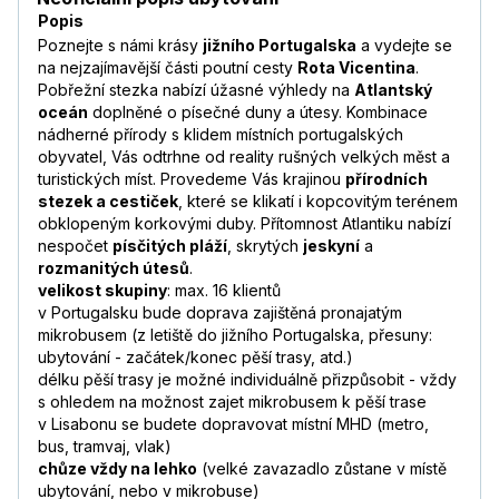
Popis
Poznejte s námi krásy
jižního Portugalska
a vydejte se
na nejzajímavější části poutní cesty
Rota Vicentina
.
Pobřežní stezka nabízí úžasné výhledy na
Atlantský
oceán
doplněné o písečné duny a útesy. Kombinace
nádherné přírody s klidem místních portugalských
obyvatel, Vás odtrhne od reality rušných velkých měst a
turistických míst. Provedeme Vás krajinou
přírodních
stezek a cestiček
, které se klikatí i kopcovitým terénem
obklopeným korkovými duby. Přítomnost Atlantiku nabízí
nespočet
písčitých pláží
, skrytých
jeskyní
a
rozmanitých útesů
.
velikost skupiny
: max. 16 klientů
v Portugalsku bude doprava zajištěná pronajatým
mikrobusem (z letiště do jižního Portugalska, přesuny:
ubytování - začátek/konec pěší trasy, atd.)
délku pěší trasy je možné individuálně přizpůsobit - vždy
s ohledem na možnost zajet mikrobusem k pěší trase
v Lisabonu se budete dopravovat místní MHD (metro,
bus, tramvaj, vlak)
chůze vždy na lehko
(velké zavazadlo zůstane v místě
ubytování, nebo v mikrobuse)