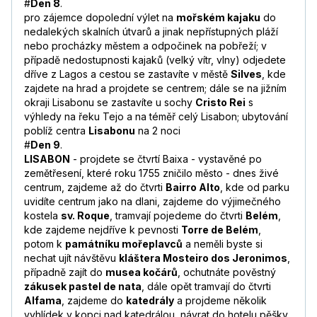
#
Den 8
.
pro zájemce dopolední výlet na
mořském kajaku
do
nedalekých skalních útvarů a jinak nepřístupných pláží
nebo procházky městem a odpočinek na pobřeží; v
případě nedostupnosti kajaků (velký vítr, vlny) odjedete
dříve z Lagos a cestou se zastavíte v městě
Silves
, kde
zajdete na hrad a projdete se centrem; dále se na jižním
okraji Lisabonu se zastavíte u sochy
Cristo Rei
s
výhledy na řeku Tejo a na téměř celý Lisabon; ubytování
poblíž centra
Lisabonu
na 2 noci
#
Den 9
.
LISABON
- projdete se čtvrtí Baixa - vystavěné po
zemětřesení, které roku 1755 zničilo město - dnes živé
centrum, zajdeme až do čtvrti
Bairro Alto
, kde od parku
uvidíte centrum jako na dlani, zajdeme do výjimečného
kostela
sv. Roque
, tramvají pojedeme do čtvrti
Belém
,
kde zajdeme nejdříve k pevnosti
Torre de Belém
,
potom k
památníku mořeplavců
a neměli byste si
nechat ujít návštěvu
kláštera Mosteiro dos Jeronimos
,
případně zajít do
musea kočárů
, ochutnáte pověstný
zákusek pastel de nata
, dále opět tramvají do čtvrti
Alfama
, zajdeme do
katedrály
a projdeme několik
vyhlídek v kopci nad katedrálou, návrat do hotelu pěšky