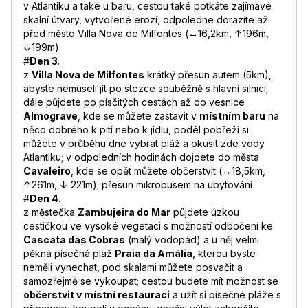
v Atlantiku a také u baru, cestou také potkáte zajímavé
skalní útvary, vytvořené erozí, odpoledne dorazíte až
před město Villa Nova de Milfontes (↔16,2km, ↑196m,
↓199m)
#
Den 3
.
z
Villa Nova de Milfontes
krátký přesun autem (5km),
abyste nemuseli jít po stezce souběžně s hlavní silnicí;
dále půjdete po písčitých cestách až do vesnice
Almograve
, kde se můžete zastavit v
místním baru
na
něco dobrého k pití nebo k jídlu, podél pobřeží si
můžete v průběhu dne vybrat pláž a okusit zde vody
Atlantiku; v odpoledních hodinách dojdete do města
Cavaleiro
, kde se opět můžete občerstvit (↔18,5km,
↑261m, ↓ 221m); přesun mikrobusem na ubytování
#
Den 4
.
z městečka
Zambujeira do Mar
půjdete úzkou
cestičkou ve vysoké vegetaci s možností odbočení ke
Cascata das Cobras
(malý vodopád) a u něj velmi
pěkná písečná pláž
Praia da Amália
, kterou byste
neměli vynechat, pod skalami můžete posvačit a
samozřejmě se vykoupat; cestou budete mít možnost se
občerstvit v místní restauraci
a užít si písečné pláže s