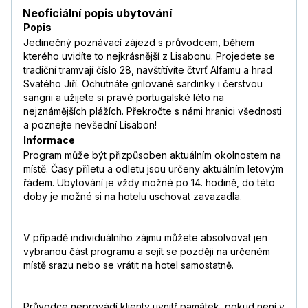
Neoficiální popis ubytování
Popis
Jedinečný poznávací zájezd s průvodcem, během
kterého uvidíte to nejkrásnější z Lisabonu. Projedete se
tradiční tramvají číslo 28, navštítívíte čtvrť Alfamu a hrad
Svatého Jiří. Ochutnáte grilované sardinky i čerstvou
sangrii a užijete si pravé portugalské léto na
nejznámějších plážích. Překročte s námi hranici všednosti
a poznejte nevšední Lisabon!
Informace
Program může být přizpůsoben aktuálním okolnostem na
místě. Časy příletu a odletu jsou určeny aktuálním letovým
řádem. Ubytování je vždy možné po 14. hodině, do této
doby je možné si na hotelu uschovat zavazadla.
V případě individuálního zájmu můžete absolvovat jen
vybranou část programu a sejít se později na určeném
místě srazu nebo se vrátit na hotel samostatně.
Průvodce neprovádí klienty uvnitř památek, pokud není v