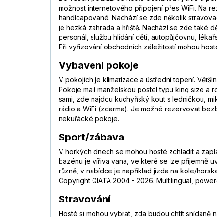
možnost internetového připojení přes WiFi. Na r
handicapované. Nachází se zde několik stravovací
je hezká zahrada a hřiště. Nachází se zde také dět
personál, službu hlídání dětí, autopůjčovnu, lékař
Při vyřizování obchodních záležitostí mohou hosté
Vybavení pokoje
V pokojích je klimatizace a ústřední topení. Vět
Pokoje mají manželskou postel typu king size a roz
sami, zde najdou kuchyňský kout s ledničkou, mik
rádio a WiFi (zdarma). Je možné rezervovat bez
nekuřácké pokoje.
Sport/zábava
V horkých dnech se mohou hosté zchladit a zapla
bazénu je vířivá vana, ve které se lze příjemně u
různě, v nabídce je například jízda na kole/horské
Copyright GIATA 2004 - 2026. Multilingual, power
Stravování
Hosté si mohou vybrat, zda budou chtít snídaně ne