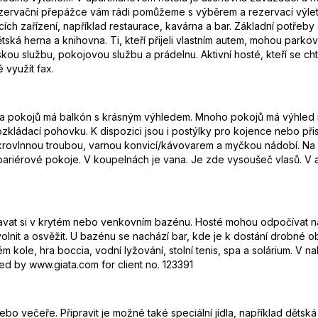
ezervační přepážce vám rádi pomůžeme s výběrem a rezervací výlet
ch zařízení, například restaurace, kavárna a bar. Základní potřeby
ská herna a knihovna. Ti, kteří přijeli vlastním autem, mohou parkov
skou službu, pokojovou službu a prádelnu. Aktivní hosté, kteří se chtě
 využít fax.
šina pokojů má balkón s krásným výhledem. Mnoho pokojů má výhled n
kládací pohovku. K dispozici jsou i postýlky pro kojence nebo přistýl
rovlnnou troubou, varnou konvicí/kávovarem a myčkou nádobí. Na poko
bariérové pokoje. V koupelnách je vana. Je zde vysoušeč vlasů. V 
vat si v krytém nebo venkovním bazénu. Hosté mohou odpočívat na s
volnit a osvěžit. U bazénu se nachází bar, kde je k dostání drobné 
m kole, hra boccia, vodní lyžování, stolní tenis, spa a solárium. V 
ed by www.giata.com for client no. 123391
bo večeře. Připravit je možné také speciální jídla, například dětsk