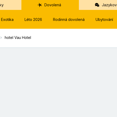
ky
Dovolená
Jazykov
Exotika
Léto 2026
Rodinná dovolená
Ubytování
hotel Vau Hotel