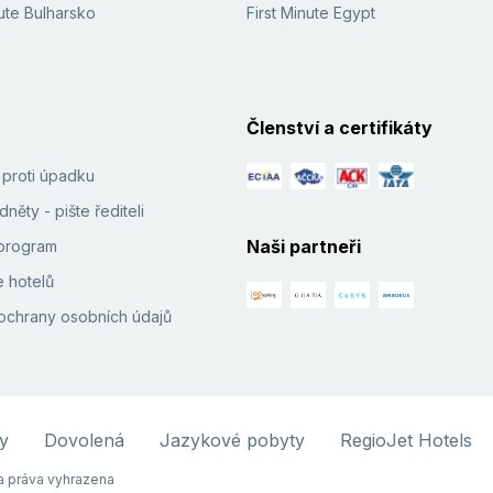
ute Bulharsko
First Minute Egypt
Členství a certifikáty
í proti úpadku
něty - pište řediteli
Naši partneři
e program
 hotelů
ochrany osobních údajů
y
Dovolená
Jazykové pobyty
RegioJet Hotels
 práva vyhrazena