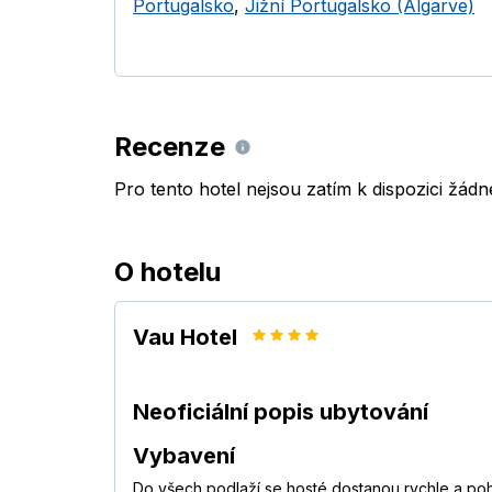
Portugalsko
,
Jižní Portugalsko (Algarve)
Recenze
Pro tento hotel nejsou zatím k dispozici žád
O hotelu
Vau Hotel
Neoficiální popis ubytování
Vybavení
Do všech podlaží se hosté dostanou rychle a po