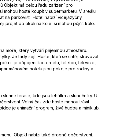
ů Objekt má celou řadu zařízení pro
 si mohou hosté koupit v supermarketu. V areálu
at na parkovišti. Hotel nabízí vícejazyčný
jí projet po okolí na kole, si mohou půjčit kolo.
a moře, který vytváří příjemnou atmosféru.
ky. Je tady sejf. Hosté, kteří se chtějí stravovat
ji je připojení k internetu, telefon, televize,
apartmánovém hotelu jsou pokoje pro rodiny a
lunné terase, kde jsou lehátka a slunečníky. U
občerstvení. Volný čas zde hosté mohou trávit
nabídce je animační program, živá hudba a miniklub.
á menu. Objekt nabízí také drobné občerstvení.