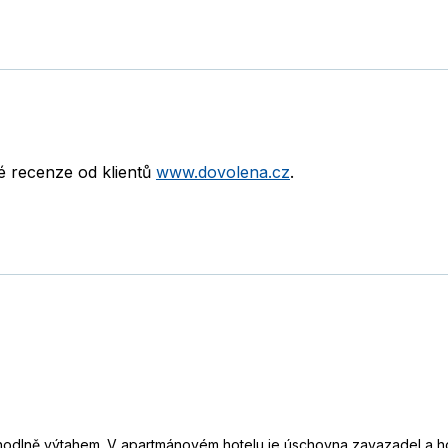
né recenze od klientů
www.dovolena.cz
.
hodlně výtahem. V apartmánovém hotelu je úschovna zavazadel a hot