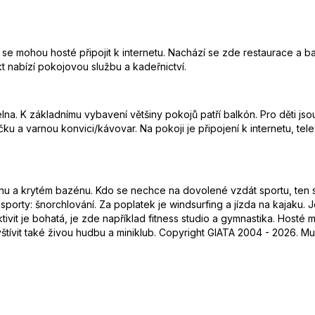
 se mohou hosté připojit k internetu. Nachází se zde restaurace a b
kt nabízí pokojovou službu a kadeřnictví.
lna. K základnímu vybavení většiny pokojů patří balkón. Pro děti jsou
ičku a varnou konvici/kávovar. Na pokoji je připojení k internetu, t
 a krytém bazénu. Kdo se nechce na dovolené vzdát sportu, ten si
porty: šnorchlování. Za poplatek je windsurfing a jízda na kajaku. 
vit je bohatá, je zde například fitness studio a gymnastika. Hosté m
tívit také živou hudbu a miniklub. Copyright GIATA 2004 - 2026. Mul