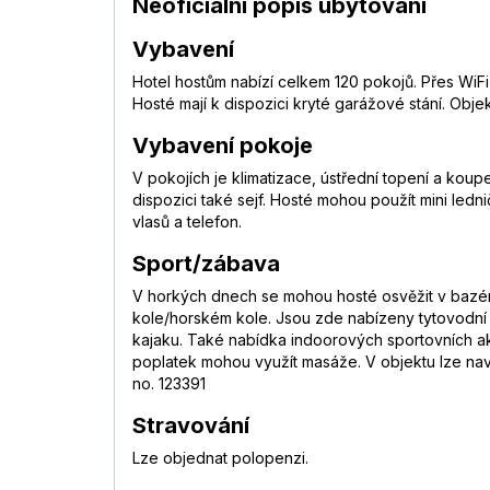
Neoficiální popis ubytování
Vybavení
Hotel hostům nabízí celkem 120 pokojů. Přes WiFi
Hosté mají k dispozici kryté garážové stání. Obje
Vybavení pokoje
V pokojích je klimatizace, ústřední topení a koupe
dispozici také sejf. Hosté mohou použít mini ledn
vlasů a telefon.
Sport/zábava
V horkých dnech se mohou hosté osvěžit v bazénu
kole/horském kole. Jsou zde nabízeny tytovodní s
kajaku. Také nabídka indoorových sportovních akti
poplatek mohou využít masáže. V objektu lze navš
no. 123391
Stravování
Lze objednat polopenzi.