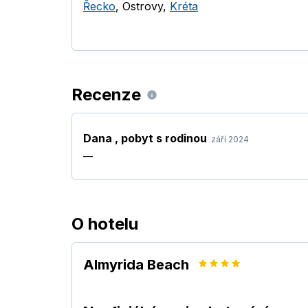
Řecko
,
Ostrovy
,
Kréta
Recenze
Dana
,
pobyt s rodinou
září 2024
—
O hotelu
Almyrida Beach