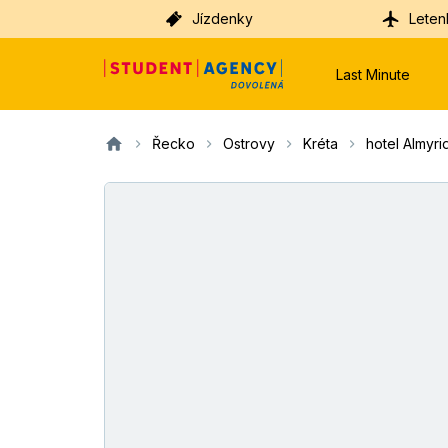
Jízdenky
Leten
Last Minute
Řecko
Ostrovy
Kréta
hotel Almyr