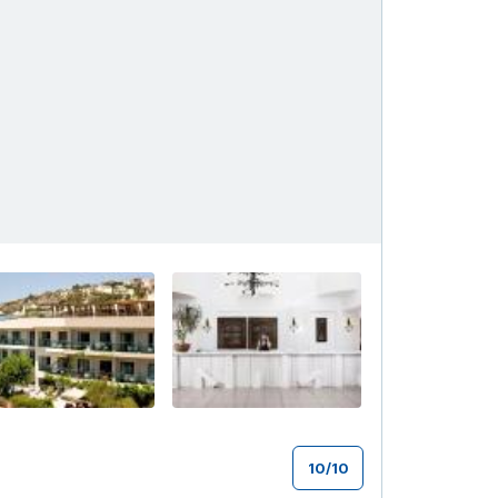
+54
10
/
10