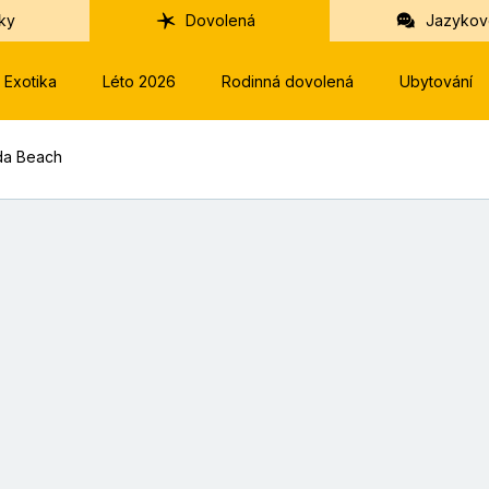
ky
Dovolená
Jazykov
Exotika
Léto 2026
Rodinná dovolená
Ubytování
ida Beach