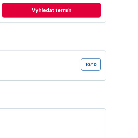
Vyhledat termín
10
/
10