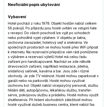
Neoficiální popis ubytování
Vybavení
Hotel pochází z roku 1978. Objekt hostům nabízí celkem
56 pokojů. Po příjezdu jsou hosté uvítáni ve vstupní hale
s recepcí. Do všech poschodí lze vyjít po schodech
nebo pohodlně vyjet výtahem. V objektu je šatna,
úschovna zavazadel, hotelový sejf a směnárna. Ve
společných prostorách se mohou hosté přes WiFi připojit
k internetu. Na rezervační přepážce vám rádi pomůžeme
s výběrem a rezervací výletů Hotel má celou řadu
zařízení pro handicapované. Nachází se zde několik
stravovacích zařízení, například restaurace, jídelna,
snídaňový salónek, kavárna a bar. Jsou zde i různé
obchody. Je zde TV místnost. Hosté mohou zaparkovat v
garáži nebo na parkovišti. Hosté mohou využívat
úschovnu kol. Objekt nabízí vícejazyčný personál, službu
hlídání dětí, autopůjčovnu, lékařskou službu, transfer-
servis, pokojovou službu a prádelnu. Hosté mohou využít
shuttleservis. Při řešení obchodních záležitostí mohou
hosté využívat služeb business centra, které nabízí fax.