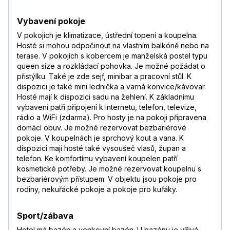
Vybavení pokoje
V pokojích je klimatizace, ústřední topení a koupelna.
Hosté si mohou odpočinout na vlastním balkóně nebo na
terase. V pokojích s kobercem je manželská postel typu
queen size a rozkládací pohovka. Je možné požádat o
přistýlku. Také je zde sejf, minibar a pracovní stůl. K
dispozici je také mini lednička a varná konvice/kávovar.
Hosté mají k dispozici sadu na žehlení. K základnímu
vybavení patří připojení k internetu, telefon, televize,
rádio a WiFi (zdarma). Pro hosty je na pokoji připravena
domácí obuv. Je možné rezervovat bezbariérové
pokoje. V koupelnách je sprchový kout a vana. K
dispozici mají hosté také vysoušeč vlasů, župan a
telefon. Ke komfortímu vybavení koupelen patří
kosmetické potřeby. Je možné rezervovat koupelnu s
bezbariérovým přístupem. V objektu jsou pokoje pro
rodiny, nekuřácké pokoje a pokoje pro kuřáky.
Sport/zábava
Hotel má bazén a venkovní bazén. U bazénu je vířivá