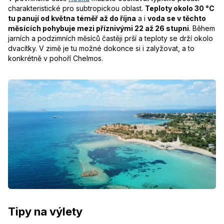
charakteristické pro subtropickou oblast.
Teploty okolo 30 °C
tu panují od května téměř až do října
a i
voda se v těchto
měsících pohybuje mezi příznivými 22 až 26 stupni
. Během
jarních a podzimních měsíců častěji prší a teploty se drží okolo
dvacítky. V zimě je tu možné dokonce si i zalyžovat, a to
konkrétně v pohoří Chelmos.
Tipy na výlety