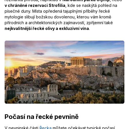
v chráněné rezervaci Strofilia
, kde se naskýtá pohled na
písečné duny. Místa opředená tajuplnými příběhy řecké
mytologie slibují božskou dovolenou, kterou vám kromě
přírodních a architektonických zajímavostí, zpříjemní také
nejkvalitnější řecké olivy a exkluzivní vína
.
Počasí na řecké pevnině
V pevninské části
Řecka
můžete očekávat typické počasí