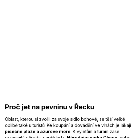
Proč jet na pevninu v Řecku
Oblast, kterou si zvolili za svoje sídlo bohové, se těší velké
oblibě také u turistů. Ke koupání a dovádění ve vlnách je lákají
písečné pláže a azurové moře
. K výletům a túrám zase
rozmanitá příroda, například v
Národním parku Olymp
, nebo