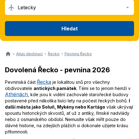
Letecky
Hledat
Atlas destinací
Řecko
Pevnina Řecko
Dovolená Řecko - pevnina 2026
Řecka
Pevninská část
je lokalitou snů pro všechny
obdivovatele
antických památek
. Těmi se to jenom hemží v
Athénách
, kde jsou k vidění zachovalé starořecké budovy
postavené před několika tisíci lety na počest řeckých bohů.
I
další města jako Soluň, Mykény nebo Kartágo
však ukrývají
spoustu historických skvostů, ať už z antiky, římské nadvlády
nebo z osmanského období. Nemusíte však mířit pouze do
dávné historie, na zdejších plážích si dokonale užijete krásu
přítomnosti.