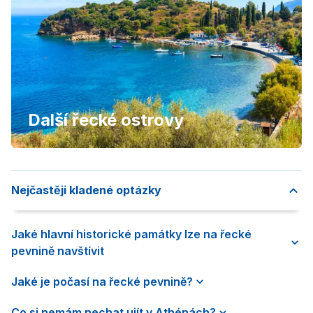
Další řecké ostrovy
Nejčastěji kladené optázky
Jaké hlavní historické památky lze na řecké
pevnině navštívit
Jaké je počasí na řecké pevnině?
Co si nemám nechat ujít v Athénách?