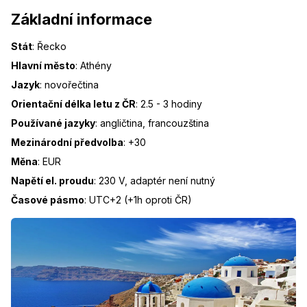
Základní informace
Stát
:
Řecko
Hlavní město
:
Athény
Jazyk
:
novořečtina
Orientační délka letu z ČR
:
2.5 - 3 hodiny
Používané jazyky
:
angličtina, francouzština
Mezinárodní předvolba
:
+30
Měna
:
EUR
Napětí el. proudu
:
230 V, adaptér není nutný
Časové pásmo
:
UTC+2 (+1h oproti ČR)