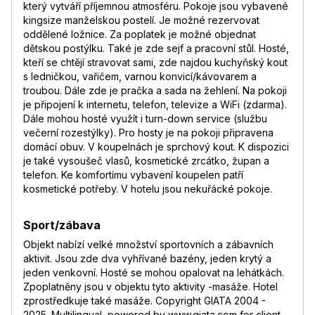
který vytváří příjemnou atmosféru. Pokoje jsou vybavené
kingsize manželskou postelí. Je možné rezervovat
oddělené ložnice. Za poplatek je možné objednat
dětskou postýlku. Také je zde sejf a pracovní stůl. Hosté,
kteří se chtějí stravovat sami, zde najdou kuchyňský kout
s ledničkou, vařičem, varnou konvicí/kávovarem a
troubou. Dále zde je pračka a sada na žehlení. Na pokoji
je připojení k internetu, telefon, televize a WiFi (zdarma).
Dále mohou hosté využít i turn-down service (službu
večerní rozestýlky). Pro hosty je na pokoji připravena
domácí obuv. V koupelnách je sprchový kout. K dispozici
je také vysoušeč vlasů, kosmetické zrcátko, župan a
telefon. Ke komfortímu vybavení koupelen patří
kosmetické potřeby. V hotelu jsou nekuřácké pokoje.
Sport/zábava
Objekt nabízí velké množství sportovních a zábavních
aktivit. Jsou zde dva vyhřívané bazény, jeden krytý a
jeden venkovní. Hosté se mohou opalovat na lehátkách.
Zpoplatněny jsou v objektu tyto aktivity -masáže. Hotel
zprostředkuje také masáže. Copyright GIATA 2004 -
2025. Multilingual, powered by www.giata.com for client