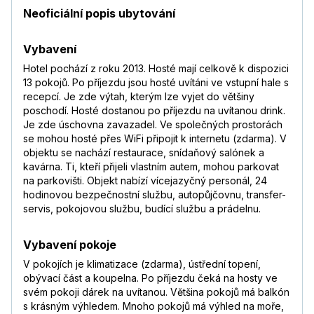
Neoficiální popis ubytování
Vybavení
Hotel pochází z roku 2013. Hosté mají celkově k dispozici
13 pokojů. Po příjezdu jsou hosté uvítáni ve vstupní hale s
recepcí. Je zde výtah, kterým lze vyjet do většiny
poschodí. Hosté dostanou po příjezdu na uvítanou drink.
Je zde úschovna zavazadel. Ve společných prostorách
se mohou hosté přes WiFi připojit k internetu (zdarma). V
objektu se nachází restaurace, snídaňový salónek a
kavárna. Ti, kteří přijeli vlastním autem, mohou parkovat
na parkovišti. Objekt nabízí vícejazyčný personál, 24
hodinovou bezpečnostní službu, autopůjčovnu, transfer-
servis, pokojovou službu, budící službu a prádelnu.
Vybavení pokoje
V pokojích je klimatizace (zdarma), ústřední topení,
obývací část a koupelna. Po příjezdu čeká na hosty ve
svém pokoji dárek na uvítanou. Většina pokojů má balkón
s krásným výhledem. Mnoho pokojů má výhled na moře,