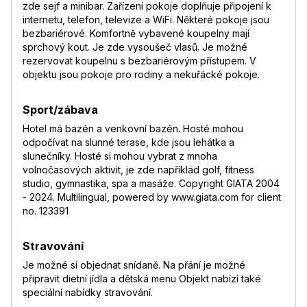
zde sejf a minibar. Zařízení pokoje doplňuje připojení k
internetu, telefon, televize a WiFi. Některé pokoje jsou
bezbariérové. Komfortně vybavené koupelny mají
sprchový kout. Je zde vysoušeč vlasů. Je možné
rezervovat koupelnu s bezbariérovým přístupem. V
objektu jsou pokoje pro rodiny a nekuřácké pokoje.
Sport/zábava
Hotel má bazén a venkovní bazén. Hosté mohou
odpočívat na slunné terase, kde jsou lehátka a
slunečníky. Hosté si mohou vybrat z mnoha
volnočasových aktivit, je zde například golf, fitness
studio, gymnastika, spa a masáže. Copyright GIATA 2004
- 2024. Multilingual, powered by www.giata.com for client
no. 123391
Stravování
Je možné si objednat snídaně. Na přání je možné
připravit dietní jídla a dětská menu Objekt nabízí také
speciální nabídky stravování.