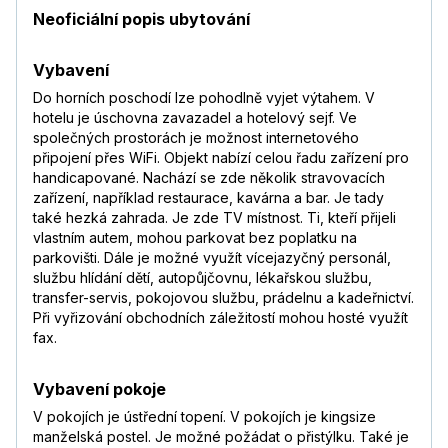
Neoficiální popis ubytování
Vybavení
Do horních poschodí lze pohodlně vyjet výtahem. V
hotelu je úschovna zavazadel a hotelový sejf. Ve
společných prostorách je možnost internetového
připojení přes WiFi. Objekt nabízí celou řadu zařízení pro
handicapované. Nachází se zde několik stravovacích
zařízení, například restaurace, kavárna a bar. Je tady
také hezká zahrada. Je zde TV místnost. Ti, kteří přijeli
vlastním autem, mohou parkovat bez poplatku na
parkovišti. Dále je možné využít vícejazyčný personál,
službu hlídání dětí, autopůjčovnu, lékařskou službu,
transfer-servis, pokojovou službu, prádelnu a kadeřnictví.
Při vyřizování obchodních záležitostí mohou hosté využít
fax.
Vybavení pokoje
V pokojích je ústřední topení. V pokojích je kingsize
manželská postel. Je možné požádat o přistýlku. Také je