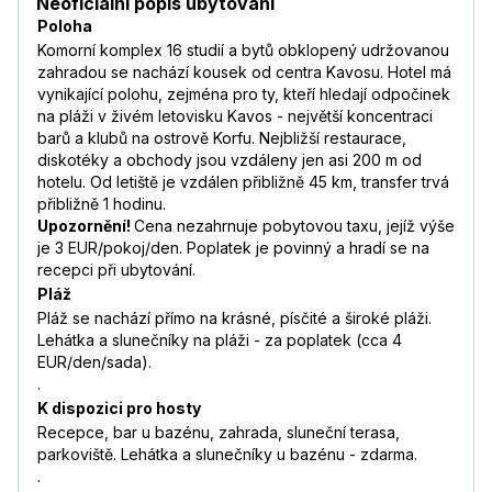
Neoficiální popis ubytování
Poloha
Komorní komplex 16 studií a bytů obklopený udržovanou
zahradou se nachází kousek od centra Kavosu. Hotel má
vynikající polohu, zejména pro ty, kteří hledají odpočinek
na pláži v živém letovisku Kavos - největší koncentraci
barů a klubů na ostrově Korfu. Nejbližší restaurace,
diskotéky a obchody jsou vzdáleny jen asi 200 m od
hotelu. Od letiště je vzdálen přibližně 45 km, transfer trvá
přibližně 1 hodinu.
Upozornění!
Cena nezahrnuje pobytovou taxu, jejíž výše
je 3 EUR/pokoj/den. Poplatek je povinný a hradí se na
recepci při ubytování.
Pláž
Pláž se nachází přímo na krásné, písčité a široké pláži.
Lehátka a slunečníky na pláži - za poplatek (cca 4
EUR/den/sada).
.
K dispozici pro hosty
Recepce, bar u bazénu, zahrada, sluneční terasa,
parkoviště. Lehátka a slunečníky u bazénu - zdarma.
.