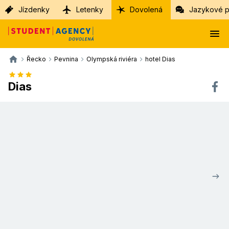
Jízdenky
Letenky
Dovolená
Jazykové p
Řecko
Pevnina
Olympská riviéra
hotel Dias
Dias