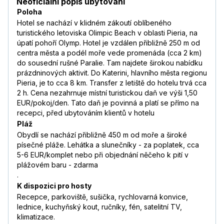
Neoficiální popis ubytování
Poloha
Hotel se nachází v klidném zákoutí oblíbeného
turistického letoviska Olimpic Beach v oblasti Pieria, na
úpatí pohoří Olymp. Hotel je vzdálen přibližně 250 m od
centra města a podél moře vede promenáda (cca 2 km)
do sousední rušné Paralie. Tam najdete širokou nabídku
prázdninových aktivit. Do Katerini, hlavního města regionu
Pieria, je to cca 8 km. Transfer z letiště do hotelu trvá cca
2 h. Cena nezahrnuje místní turistickou daň ve výši 1,50
EUR/pokoj/den. Tato daň je povinná a platí se přímo na
recepci, před ubytováním klientů v hotelu
Pláž
Obydlí se nachází přibližně 450 m od moře a široké
písečné pláže. Lehátka a slunečníky - za poplatek, cca
5-6 EUR/komplet nebo při objednání něčeho k pití v
plážovém baru - zdarma
.
K dispozici pro hosty
Recepce, parkoviště, sušička, rychlovarná konvice,
lednice, kuchyňský kout, ručníky, fén, satelitní TV,
klimatizace.