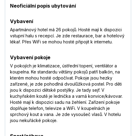
Neoficiální popis ubytování
Vybavení
Apartmánový hotel má 26 pokojů. Hosté mají k dispozici
vstupní halu s recepcí. Je zde restaurace, bar a hotelový
lékař. Přes WiFi se mohou hosté připojit k internetu.
Vybavení pokoje
V pokojích je klimatizace, ústřední topení, ventilátor a
koupelna. Ke standardu většiny pokojů patří balkón, na
kterém mohou hosté odpočívat. Pokoje jsou hezky
zařízené, je zde pohodlná dvoulůžková postel. Pro děti
jsou k dispozici dětské postýlky. Je tady sejf. V
kuchyňském koutě je lednička a varná konvice/kávovar.
Hosté mají k dispozici sadu na žehlení. Zařízení pokoje
doplňuje telefon, televize a WiFi. V koupelnách je
sprchový kout a vana. Je zde vysoušeč vlasů. V hotelu
jsou nekuřácké pokoje.