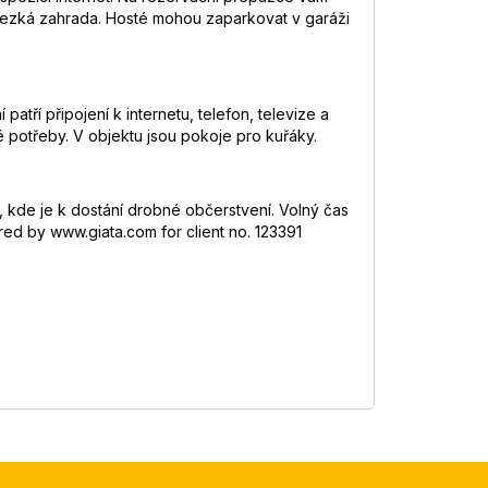
hezká zahrada. Hosté mohou zaparkovat v garáži
tří připojení k internetu, telefon, televize a
 potřeby. V objektu jsou pokoje pro kuřáky.
 kde je k dostání drobné občerstvení. Volný čas
red by www.giata.com for client no. 123391