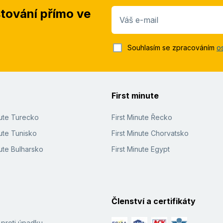
stování přímo ve
Váš e-mail
Souhlasím se zpracováním
o
First minute
nute Turecko
First Minute Řecko
ute Tunisko
First Minute Chorvatsko
ute Bulharsko
First Minute Egypt
Členství a certifikáty
í proti úpadku