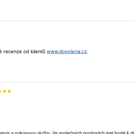
né recenze od klientů
www.dovolena.cz
.
servis a pokojovou službu. Ve společných prostorách mají hosté k d