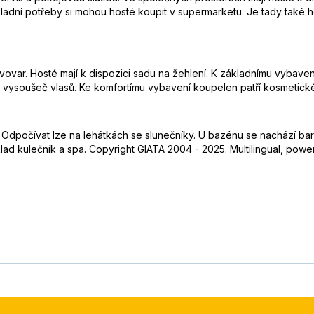
ladní potřeby si mohou hosté koupit v supermarketu. Je tady také 
var. Hosté mají k dispozici sadu na žehlení. K základnímu vybavení pa
e vysoušeč vlasů. Ke komfortímu vybavení koupelen patří kosmetické
Odpočívat lze na lehátkách se slunečníky. U bazénu se nachází bar,
lad kulečník a spa. Copyright GIATA 2004 - 2025. Multilingual, powe