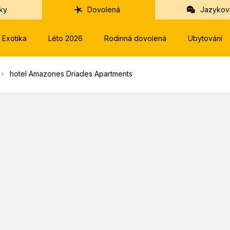
ky
Dovolená
Jazykov
Exotika
Léto 2026
Rodinná dovolená
Ubytování
hotel Amazones Driades Apartments