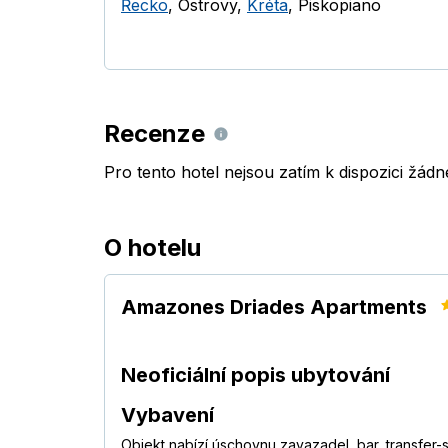
Řecko
,
Ostrovy
,
Kréta
,
Piskopiano
Recenze
Pro tento hotel nejsou zatím k dispozici žád
O hotelu
Amazones Driades Apartments
Neoficiální popis ubytování
Vybavení
Objekt nabízí úschovnu zavazadel, bar, transfer-