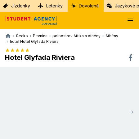
Jízdenky
Letenky
Dovolená
Jazykové p
Řecko
Pevnina
poloostrov Attika a Athény
Athény
hotel Hotel Glyfada Riviera
Hotel Glyfada Riviera