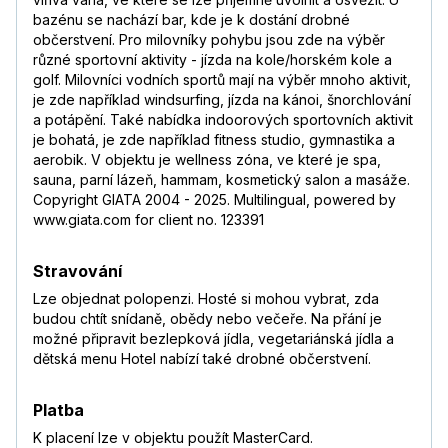
bazénu se nachází bar, kde je k dostání drobné
občerstvení. Pro milovníky pohybu jsou zde na výběr
různé sportovní aktivity - jízda na kole/horském kole a
golf. Milovníci vodních sportů mají na výběr mnoho aktivit,
je zde například windsurfing, jízda na kánoi, šnorchlování
a potápění. Také nabídka indoorových sportovních aktivit
je bohatá, je zde například fitness studio, gymnastika a
aerobik. V objektu je wellness zóna, ve které je spa,
sauna, parní lázeň, hammam, kosmetický salon a masáže.
Copyright GIATA 2004 - 2025. Multilingual, powered by
www.giata.com for client no. 123391
Stravování
Lze objednat polopenzi. Hosté si mohou vybrat, zda
budou chtít snídaně, obědy nebo večeře. Na přání je
možné připravit bezlepková jídla, vegetariánská jídla a
dětská menu Hotel nabízí také drobné občerstvení.
Platba
K placení lze v objektu použít MasterCard.