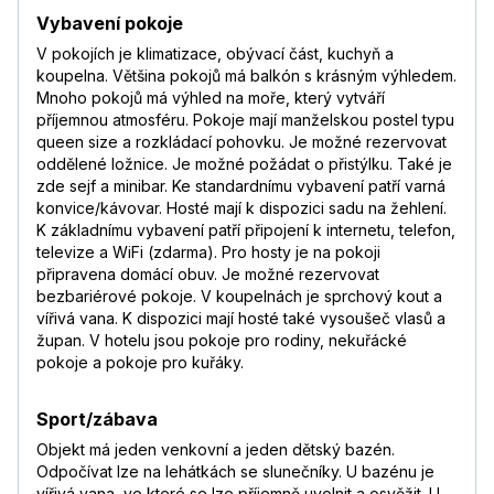
Vybavení pokoje
V pokojích je klimatizace, obývací část, kuchyň a
koupelna. Většina pokojů má balkón s krásným výhledem.
Mnoho pokojů má výhled na moře, který vytváří
příjemnou atmosféru. Pokoje mají manželskou postel typu
queen size a rozkládací pohovku. Je možné rezervovat
oddělené ložnice. Je možné požádat o přistýlku. Také je
zde sejf a minibar. Ke standardnímu vybavení patří varná
konvice/kávovar. Hosté mají k dispozici sadu na žehlení.
K základnímu vybavení patří připojení k internetu, telefon,
televize a WiFi (zdarma). Pro hosty je na pokoji
připravena domácí obuv. Je možné rezervovat
bezbariérové pokoje. V koupelnách je sprchový kout a
vířivá vana. K dispozici mají hosté také vysoušeč vlasů a
župan. V hotelu jsou pokoje pro rodiny, nekuřácké
pokoje a pokoje pro kuřáky.
Sport/zábava
Objekt má jeden venkovní a jeden dětský bazén.
Odpočívat lze na lehátkách se slunečníky. U bazénu je
vířivá vana, ve které se lze příjemně uvolnit a osvěžit. U