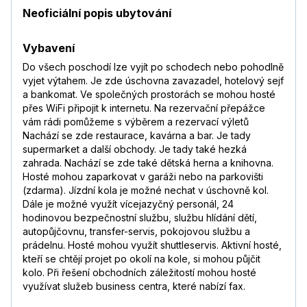
Neoficiální popis ubytování
Vybavení
Do všech poschodí lze vyjít po schodech nebo pohodlně
vyjet výtahem. Je zde úschovna zavazadel, hotelový sejf
a bankomat. Ve společných prostorách se mohou hosté
přes WiFi připojit k internetu. Na rezervační přepážce
vám rádi pomůžeme s výběrem a rezervací výletů
Nachází se zde restaurace, kavárna a bar. Je tady
supermarket a další obchody. Je tady také hezká
zahrada. Nachází se zde také dětská herna a knihovna.
Hosté mohou zaparkovat v garáži nebo na parkovišti
(zdarma). Jízdní kola je možné nechat v úschovně kol.
Dále je možné využít vícejazyčný personál, 24
hodinovou bezpečnostní službu, službu hlídání dětí,
autopůjčovnu, transfer-servis, pokojovou službu a
prádelnu. Hosté mohou využít shuttleservis. Aktivní hosté,
kteří se chtějí projet po okolí na kole, si mohou půjčit
kolo. Při řešení obchodních záležitostí mohou hosté
využívat služeb business centra, které nabízí fax.