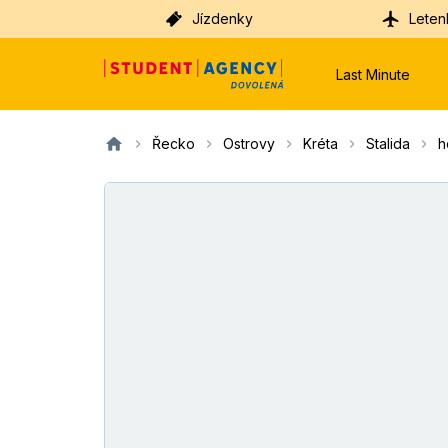
Jízdenky
Leten
Last Minute
Řecko
Ostrovy
Kréta
Stalida
h