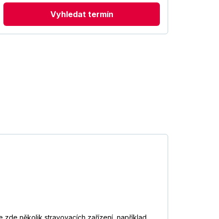
Vyhledat termín
 zde několik stravovacích zařízení, například