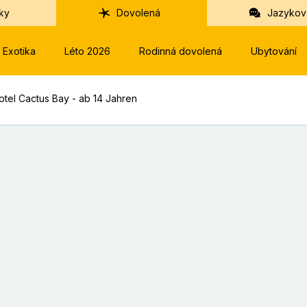
ky
Dovolená
Jazykov
Exotika
Léto 2026
Rodinná dovolená
Ubytování
otel Cactus Bay - ab 14 Jahren