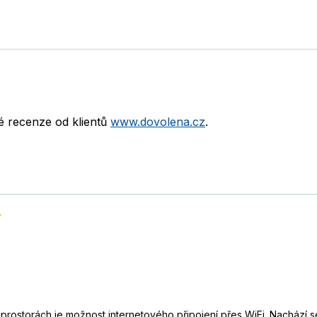
né recenze od klientů
www.dovolena.cz
.
rostorách je možnost internetového připojení přes WiFi. Nachází se