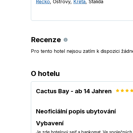
Řecko
,
Ostrovy
,
Kréta
,
Stalida
Recenze
Pro tento hotel nejsou zatím k dispozici žád
O hotelu
Cactus Bay - ab 14 Jahren
Neoficiální popis ubytování
Vybavení
Je zde hotelový sejf a bankomat. Ve společných p