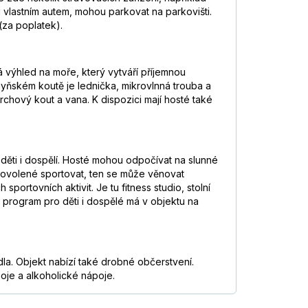
i vlastním autem, mohou parkovat na parkovišti.
 (za poplatek).
 výhled na moře, který vytváří příjemnou
yňském koutě je lednička, mikrovlnná trouba a
prchový kout a vana. K dispozici mají hosté také
ěti i dospělí. Hosté mohou odpočívat na slunné
 dovolené sportovat, ten se může věnovat
ortovních aktivit. Je tu fitness studio, stolní
í program pro děti i dospělé má v objektu na
dla. Objekt nabízí také drobné občerstvení.
poje a alkoholické nápoje.