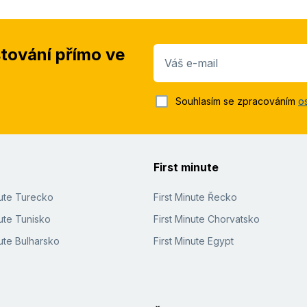
stování přímo ve
Váš e-mail
Souhlasím se zpracováním
o
First minute
nute Turecko
First Minute Řecko
ute Tunisko
First Minute Chorvatsko
ute Bulharsko
First Minute Egypt