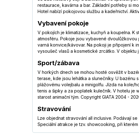
restaurace, kavárna a bar. Základní potřeby si mo
Hotel nabízí pokojovou službu a kadeřnictví. Aktivn
Vybavení pokoje
V pokojích je klimatizace, kuchyň a koupelna. K 
atmosféru. Pokoje jsou vybavené dvoulůžkovou po
varná konvice/kávovar. Na pokoji je připojení k in
vysoušeč vlasů a kosmetické zrcátko. V objektu 
Sport/zábava
V horkých dnech se mohou hosté osvěžit v bazén
terase, kde jsou lehátka a slunečníky. U bazénu 
plážovému volejbalu a minigolfu. Jízda na kole/ho
tenis a šipky a za poplatek kulečník. V hotelu je
starost animační tým. Copyright GIATA 2004 - 2026
Stravování
Lze objednat stravování all inclusive. Podávají s
Speciální atrakce je tzv. showcooking, při kterém