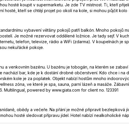
hou hosté koupit v supermarketu. Je zde TV místnost. Ti, kteří přijel
í hosté, kteří se chtějí projet po okolí na kole, si mohou půjčit kolo
standardnímu vybavení většiny pokojů patří balkón. Mnoho pokojů má
stelí. Je možné rezervovat oddělené ložnice. Je tady sejf. V kuch
ternetu, telefon, televize, rádio a WiFi (zdarma). V koupelnách je s
jsou nekuřácké pokoje.
u a venkovním bazénu. U bazénu je tobogán, na kterém se zabaví d
se nachází bar, kde je k dostání drobné občerstvení. Kdo chce i na
rském kole je za poplatek. Objekt nabízí hostům mnoho indoorových sp
 wellness zóna, ve které je spa, sauna, parní lázeň a masáže. Zábavn
. Multilingual, powered by www.giata.com for client no. 123391
e snídaně, obědy a večeře. Na přání je možné připravit bezlepková jí
 mohou hosté sledovat přípravu jídel. Hotel nabízí nealkoholické ná