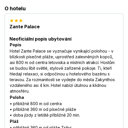
O hotelu
Zante Palace
Neoficiální popis ubytování
Popis
Hotel Zante Palace se vyznačuje vynikající polohou - v
blízkosti písečné pláže, uprostřed zalesněných kopců,
asi 800 m od centra letoviska a místních atrakcí. Hostům
se budou líbit světlé, stylově zařízené pokoje. Ti, kteří
hledají relaxaci, si odpočinou u hotelového bazénu s
terasou. Za rozmanitostí se vydejte do města Zakynthos
vzdáleného asi 4 km. Hotel nabízí útulnou a klidnou
atmosféru.
Poloha
• přibližně 800 m od centra
• přibližně 360 m od písečné pláže
• doba jízdy z letiště přibližně 20 min.
Pláž
• přibližně 360 m od pláže Tsilivi