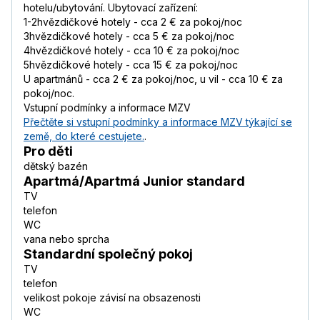
hotelu/ubytování. Ubytovací zařízení:
1-2hvězdičkové hotely - cca 2 € za pokoj/noc
3hvězdičkové hotely - cca 5 € za pokoj/noc
4hvězdičkové hotely - cca 10 € za pokoj/noc
5hvězdičkové hotely - cca 15 € za pokoj/noc
U apartmánů - cca 2 € za pokoj/noc, u vil - cca 10 € za
pokoj/noc.
Vstupní podmínky a informace MZV
Přečtěte si vstupní podmínky a informace MZV týkající se
země, do které cestujete.
.
Pro děti
dětský bazén
Apartmá/Apartmá Junior standard
TV
telefon
WC
vana nebo sprcha
Standardní společný pokoj
TV
telefon
velikost pokoje závisí na obsazenosti
WC