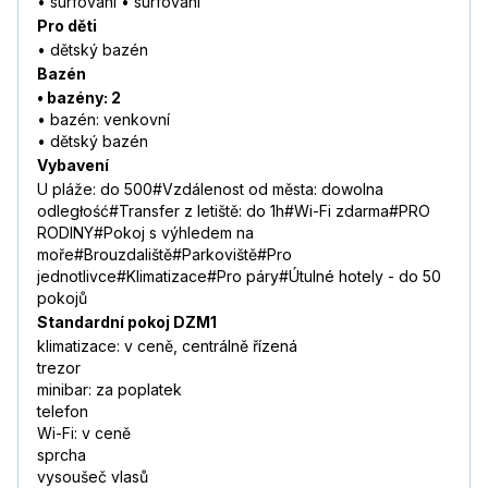
• surfování • surfování
Pro děti
• dětský bazén
Bazén
• bazény: 2
• bazén: venkovní
• dětský bazén
Vybavení
U pláže: do 500#Vzdálenost od města: dowolna
odległość#Transfer z letiště: do 1h#Wi-Fi zdarma#PRO
RODINY#Pokoj s výhledem na
moře#Brouzdaliště#Parkoviště#Pro
jednotlivce#Klimatizace#Pro páry#Útulné hotely - do 50
pokojů
Standardní pokoj DZM1
klimatizace: v ceně, centrálně řízená
trezor
minibar: za poplatek
telefon
Wi-Fi: v ceně
sprcha
vysoušeč vlasů