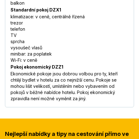
balkon
Standardní pokoj DZX1
klimatizace: v ceně, centrálně řízená
trezor
telefon
TV
sprcha
vysoušeč vlasů
minibar: za poplatek
Wi-Fi: v ceně
Pokoj ekonomický DZZ1
Ekonomické pokoje jsou dobrou volbou pro ty, kteří
chtějí bydlet v hotelu za co nejnižší cenu. Pokoje se
mohou lišit velikostí, umístěním nebo vybavením od
pokojů v běžné nabídce hotelu. Pokoj ekonomický
zpravidla není možné vyměnit za jiný.
Nejlepší nabídky a tipy na cestování přímo ve