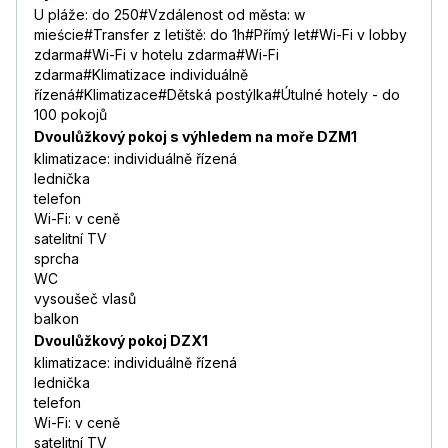
U pláže: do 250#Vzdálenost od města: w
mieście#Transfer z letiště: do 1h#Přímý let#Wi-Fi v lobby
zdarma#Wi-Fi v hotelu zdarma#Wi-Fi
zdarma#Klimatizace individuálně
řízená#Klimatizace#Dětská postýlka#Útulné hotely - do
100 pokojů
Dvoulůžkový pokoj s výhledem na moře DZM1
klimatizace: individuálně řízená
lednička
telefon
Wi-Fi: v ceně
satelitní TV
sprcha
WC
vysoušeč vlasů
balkon
Dvoulůžkový pokoj DZX1
klimatizace: individuálně řízená
lednička
telefon
Wi-Fi: v ceně
satelitní TV