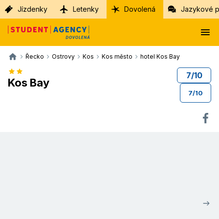
Jízdenky
Letenky
Dovolená
Jazykové p
Řecko
Ostrovy
Kos
Kos město
hotel Kos Bay
7
/
10
Kos Bay
7
/
10