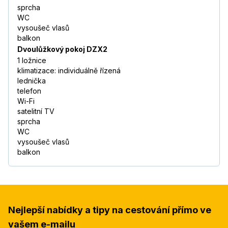
sprcha
WC
vysoušeč vlasů
balkon
Dvoulůžkový pokoj DZX2
1 ložnice
klimatizace: individuálně řízená
lednička
telefon
Wi-Fi
satelitní TV
sprcha
WC
vysoušeč vlasů
balkon
Nejlepší nabídky a tipy na cestování přímo ve
vašem e-mailu