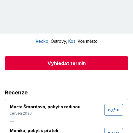
Řecko
,
Ostrovy
,
Kos
,
Kos město
Vyhledat termín
Recenze
Marta Šmardová
,
pobyt s rodinou
6,1
/
10
červen 2026
—
Monika
,
pobyt s přáteli