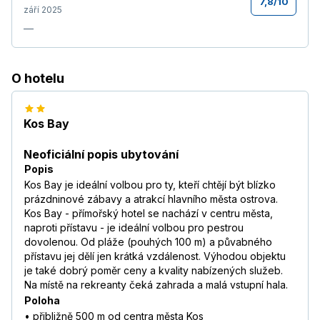
7,8
/
10
září 2025
—
O hotelu
Kos Bay
Neoficiální popis ubytování
Popis
Kos Bay je ideální volbou pro ty, kteří chtějí být blízko
prázdninové zábavy a atrakcí hlavního města ostrova.
Kos Bay - přímořský hotel se nachází v centru města,
naproti přístavu - je ideální volbou pro pestrou
dovolenou. Od pláže (pouhých 100 m) a půvabného
přístavu jej dělí jen krátká vzdálenost. Výhodou objektu
je také dobrý poměr ceny a kvality nabízených služeb.
Na místě na rekreanty čeká zahrada a malá vstupní hala.
Poloha
• přibližně 500 m od centra města Kos