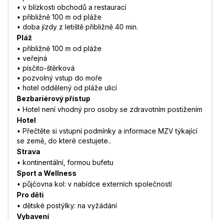
• v blízkosti obchodů a restaurací
• přibližně 100 m od pláže
• doba jízdy z letiště přibližně 40 min.
Pláž
• přibližně 100 m od pláže
• veřejná
• písčito-štěrková
• pozvolný vstup do moře
• hotel oddělený od pláže ulicí
Bezbariérový přístup
• Hotel není vhodný pro osoby se zdravotním postižením
Hotel
• Přečtěte si vstupní podmínky a informace MZV týkající
se země, do které cestujete..
Strava
• kontinentální, formou bufetu
Sport a Wellness
• půjčovna kol: v nabídce externích společností
Pro děti
• dětské postýlky: na vyžádání
Vybavení