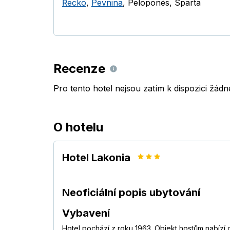
Řecko
,
Pevnina
,
Peloponés
,
Sparta
Recenze
Pro tento hotel nejsou zatím k dispozici žád
O hotelu
Hotel Lakonia
Neoficiální popis ubytování
Vybavení
Hotel pochází z roku 1963. Objekt hostům nabízí 