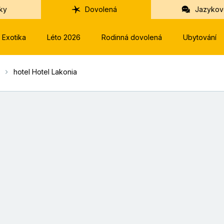
ky
Dovolená
Jazykov
Exotika
Léto 2026
Rodinná dovolená
Ubytování
hotel Hotel Lakonia