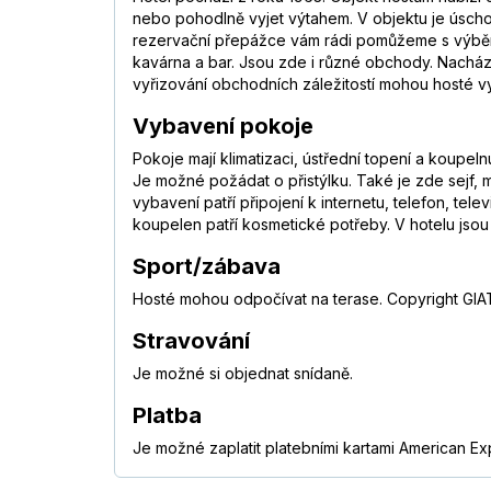
nebo pohodlně vyjet výtahem. V objektu je úscho
rezervační přepážce vám rádi pomůžeme s výběrem
kavárna a bar. Jsou zde i různé obchody. Nachází
vyřizování obchodních záležitostí mohou hosté vy
Vybavení pokoje
Pokoje mají klimatizaci, ústřední topení a koupe
Je možné požádat o přistýlku. Také je zde sejf, m
vybavení patří připojení k internetu, telefon, te
koupelen patří kosmetické potřeby. V hotelu jso
Sport/zábava
Hosté mohou odpočívat na terase. Copyright GIATA
Stravování
Je možné si objednat snídaně.
Platba
Je možné zaplatit platebními kartami American Ex