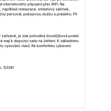
 internetového připojení přes WiFi. Na
 například restaurace, snídaňový salónek,
čný personál, pokojovou službu a prádelnu. Při
ky zařízené, je zde pohodlná dvoulůžková postel.
té mají k dispozici sadu na žehlení. K základnímu
je tu vysoušeč vlasů. Ke komfortímu vybavení
o. 123391