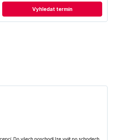
Vyhledat termín
recepcí. Do všech poschodí lze vyjít po schodech