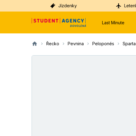
Jízdenky
Leten
Last Minute
Řecko
Pevnina
Peloponés
Sparta