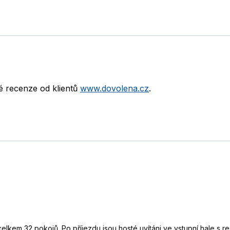
né recenze od klientů
www.dovolena.cz
.
celkem 32 pokojů. Po příjezdu jsou hosté uvítáni ve vstupní hale s 