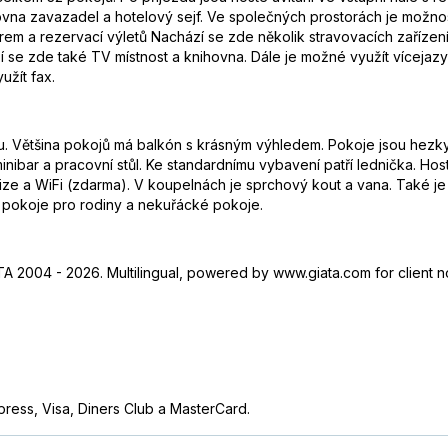
vna zavazadel a hotelový sejf. Ve společných prostorách je možnost
 a rezervací výletů Nachází se zde několik stravovacích zařízení,
 se zde také TV místnost a knihovna. Dále je možné využít vícejazy
užít fax.
lnu. Většina pokojů má balkón s krásným výhledem. Pokoje jsou hez
inibar a pracovní stůl. Ke standardnímu vybavení patří lednička. Hos
levize a WiFi (zdarma). V koupelnách je sprchový kout a vana. Také 
u pokoje pro rodiny a nekuřácké pokoje.
 2004 - 2026. Multilingual, powered by www.giata.com for client n
press, Visa, Diners Club a MasterCard.