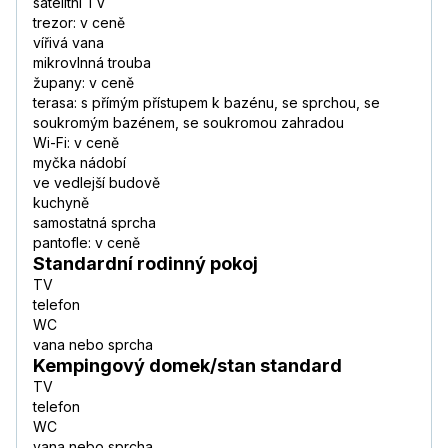
satelitní TV
trezor: v ceně
vířivá vana
mikrovlnná trouba
župany: v ceně
terasa: s přímým přístupem k bazénu, se sprchou, se
soukromým bazénem, se soukromou zahradou
Wi-Fi: v ceně
myčka nádobí
ve vedlejší budově
kuchyně
samostatná sprcha
pantofle: v ceně
Standardní rodinný pokoj
TV
telefon
WC
vana nebo sprcha
Kempingový domek/stan standard
TV
telefon
WC
vana nebo sprcha