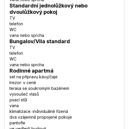
Standardní jednolůžkový nebo
dvoulůžkový pokoj
TV
telefon
WC
vana nebo sprcha
Bungalov/Vila standard
TV
telefon
WC
vana nebo sprcha
Rodinné apartmá
set na přípravu kávy/čaje
trezor: v ceně
terasa se soukromým bazénem
vysoušeč vlasů
psací stůl
vana
klimatizace: individuálně řízená
dva vzájemně propojené pokoje
pantofle
ve vedlejší budově