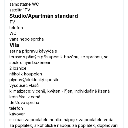
samostatné WC
satelitní TV
Studio/Apartmán standard
TV
telefon
WC
vana nebo sprcha
Vila
set na přípravu kávy/čaje
terasa: s přímým přístupem k bazénu, se sprchou, se
soukromým bazénem
2 ložnice
několik koupelen
plynový/elektrický sporák
vysoušeč vlasů
klimatizace: v ceně, květen - říjen, individuálně řízená
lednička: v ceně
dešťová sprcha
telefon
kávovar
minibar: za poplatek, nealko nápoje: za poplatek, voda:
za poplatek, alkoholické nápoje: za poplatek, doplňování