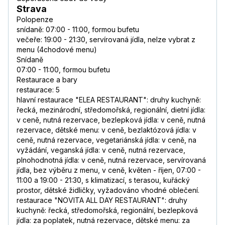
Strava
Polopenze
snídaně: 07:00 - 11:00, formou bufetu
večeře: 19:00 - 21:30, servírovaná jídla, nelze vybrat z
menu (4chodové menu)
Snídaně
07:00 - 11:00, formou bufetu
Restaurace a bary
restaurace: 5
hlavní restaurace "ELEA RESTAURANT": druhy kuchyně:
řecká, mezinárodní, středomořská, regionální, dietní jídla:
v ceně, nutná rezervace, bezlepková jídla: v ceně, nutná
rezervace, dětské menu: v ceně, bezlaktózová jídla: v
ceně, nutná rezervace, vegetariánská jídla: v ceně, na
vyžádání, veganská jídla: v ceně, nutná rezervace,
plnohodnotná jídla: v ceně, nutná rezervace, servírovaná
jídla, bez výběru z menu, v ceně, květen - říjen, 07:00 -
11:00 a 19:00 - 21:30, s klimatizací, s terasou, kuřácký
prostor, dětské židličky, vyžadováno vhodné oblečení.
restaurace "NOVITA ALL DAY RESTAURANT": druhy
kuchyně: řecká, středomořská, regionální, bezlepková
jídla: za poplatek, nutná rezervace, dětské menu: za