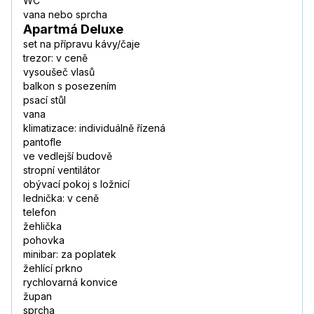
WC
vana nebo sprcha
Apartmá Deluxe
set na přípravu kávy/čaje
trezor: v ceně
vysoušeč vlasů
balkon s posezením
psací stůl
vana
klimatizace: individuálně řízená
pantofle
ve vedlejší budově
stropní ventilátor
obývací pokoj s ložnicí
lednička: v ceně
telefon
žehlička
pohovka
minibar: za poplatek
žehlící prkno
rychlovarná konvice
župan
sprcha