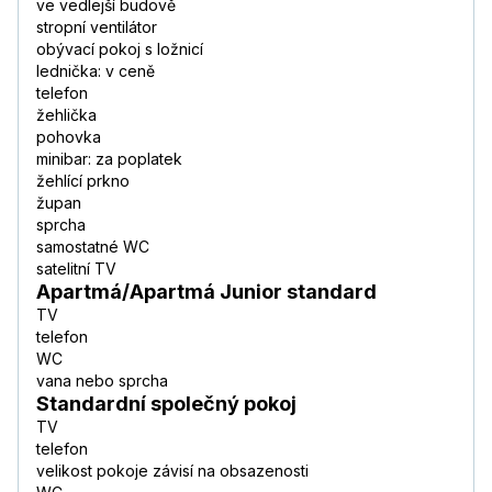
ve vedlejší budově
stropní ventilátor
obývací pokoj s ložnicí
lednička: v ceně
telefon
žehlička
pohovka
minibar: za poplatek
žehlící prkno
župan
sprcha
samostatné WC
satelitní TV
Apartmá/Apartmá Junior standard
TV
telefon
WC
vana nebo sprcha
Standardní společný pokoj
TV
telefon
velikost pokoje závisí na obsazenosti