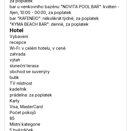
za poplatek
bar u venkovního bazénu "NOVITA POOL BAR": květen -
říjen, 10:00 - 00:00, za poplatek
bar "KAFENEIO": několikrát týdně, za poplatek
"KYMA BEACH BAR": denně, za poplatek
Hotel
Vybavení
recepce
Wi-Fi: v celém hotelu, v ceně
zahrada
výtah
sluneční terasa
obchod se suvenýry
butik
TV místnost
kadeřník
prádelna: za poplatek
Karty
Visa, MasterCard
Počet pokojů
85
Místní kategorie
5 hvězdiček