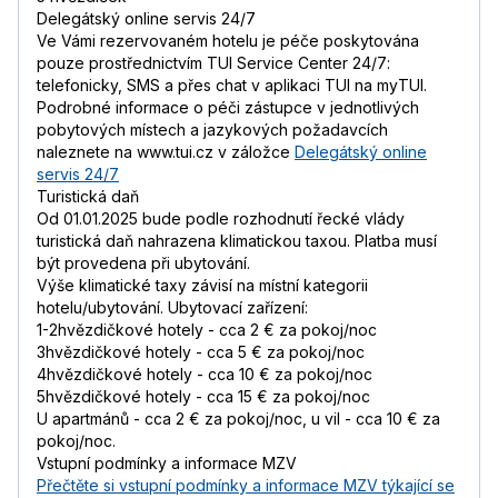
Delegátský online servis 24/7
Ve Vámi rezervovaném hotelu je péče poskytována
pouze prostřednictvím TUI Service Center 24/7:
telefonicky, SMS a přes chat v aplikaci TUI na myTUI.
Podrobné informace o péči zástupce v jednotlivých
pobytových místech a jazykových požadavcích
naleznete na www.tui.cz v záložce
Delegátský online
servis 24/7
Turistická daň
Od 01.01.2025 bude podle rozhodnutí řecké vlády
turistická daň nahrazena klimatickou taxou. Platba musí
být provedena při ubytování.
Výše klimatické taxy závisí na místní kategorii
hotelu/ubytování. Ubytovací zařízení:
1-2hvězdičkové hotely - cca 2 € za pokoj/noc
3hvězdičkové hotely - cca 5 € za pokoj/noc
4hvězdičkové hotely - cca 10 € za pokoj/noc
5hvězdičkové hotely - cca 15 € za pokoj/noc
U apartmánů - cca 2 € za pokoj/noc, u vil - cca 10 € za
pokoj/noc.
Vstupní podmínky a informace MZV
Přečtěte si vstupní podmínky a informace MZV týkající se