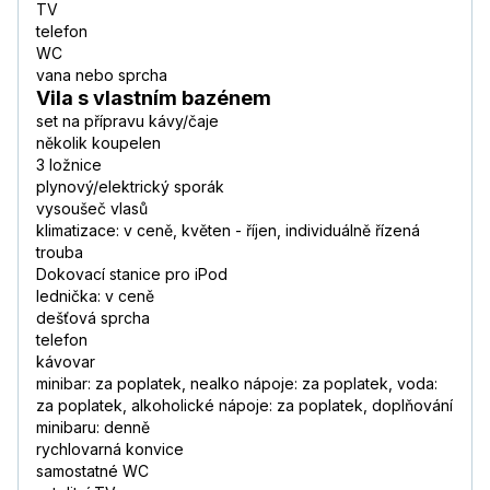
TV
telefon
WC
vana nebo sprcha
Vila s vlastním bazénem
set na přípravu kávy/čaje
několik koupelen
3 ložnice
plynový/elektrický sporák
vysoušeč vlasů
klimatizace: v ceně, květen - říjen, individuálně řízená
trouba
Dokovací stanice pro iPod
lednička: v ceně
dešťová sprcha
telefon
kávovar
minibar: za poplatek, nealko nápoje: za poplatek, voda:
za poplatek, alkoholické nápoje: za poplatek, doplňování
minibaru: denně
rychlovarná konvice
samostatné WC