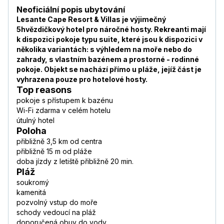
Neoficiální popis ubytování
Lesante Cape Resort & Villas je výjimečný
5hvězdičkový hotel pro náročné hosty. Rekreanti mají
k dispozici pokoje typu suite, které jsou k dispozici v
několika variantách: s výhledem na moře nebo do
zahrady, s vlastním bazénem a prostorné - rodinné
pokoje. Objekt se nachází přímo u pláže, jejíž část je
vyhrazena pouze pro hotelové hosty.
Top reasons
pokoje s přístupem k bazénu
Wi-Fi zdarma v celém hotelu
útulný hotel
Poloha
přibližně 3,5 km od centra
přibližně 15 m od pláže
doba jízdy z letiště přibližně 20 min.
Pláž
soukromý
kamenitá
pozvolný vstup do moře
schody vedoucí na pláž
doporučená obuv do vody