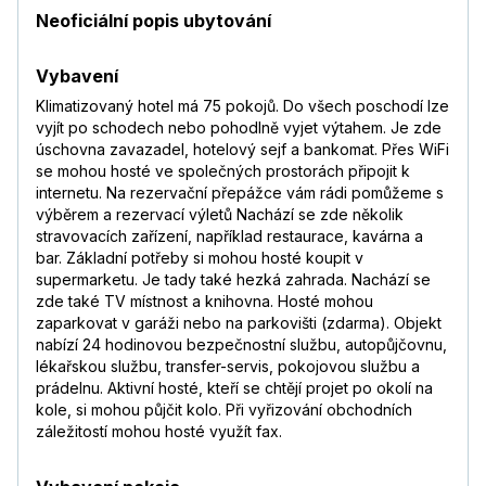
Neoficiální popis ubytování
Vybavení
Klimatizovaný hotel má 75 pokojů. Do všech poschodí lze
vyjít po schodech nebo pohodlně vyjet výtahem. Je zde
úschovna zavazadel, hotelový sejf a bankomat. Přes WiFi
se mohou hosté ve společných prostorách připojit k
internetu. Na rezervační přepážce vám rádi pomůžeme s
výběrem a rezervací výletů Nachází se zde několik
stravovacích zařízení, například restaurace, kavárna a
bar. Základní potřeby si mohou hosté koupit v
supermarketu. Je tady také hezká zahrada. Nachází se
zde také TV místnost a knihovna. Hosté mohou
zaparkovat v garáži nebo na parkovišti (zdarma). Objekt
nabízí 24 hodinovou bezpečnostní službu, autopůjčovnu,
lékařskou službu, transfer-servis, pokojovou službu a
prádelnu. Aktivní hosté, kteří se chtějí projet po okolí na
kole, si mohou půjčit kolo. Při vyřizování obchodních
záležitostí mohou hosté využít fax.