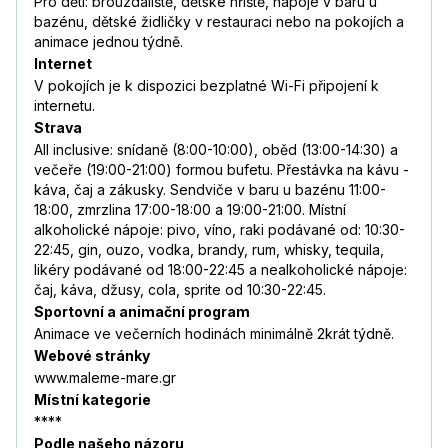
Pro děti: brouzdaliště, dětské hřiště, nápoje v baru u
bazénu, dětské židličky v restauraci nebo na pokojích a
animace jednou týdně.
Internet
V pokojích je k dispozici bezplatné Wi-Fi připojení k
internetu.
Strava
All inclusive: snídaně (8:00-10:00), oběd (13:00-14:30) a
večeře (19:00-21:00) formou bufetu. Přestávka na kávu -
káva, čaj a zákusky. Sendviče v baru u bazénu 11:00-
18:00, zmrzlina 17:00-18:00 a 19:00-21:00. Místní
alkoholické nápoje: pivo, víno, raki podávané od: 10:30-
22:45, gin, ouzo, vodka, brandy, rum, whisky, tequila,
likéry podávané od 18:00-22:45 a nealkoholické nápoje:
čaj, káva, džusy, cola, sprite od 10:30-22:45.
Sportovní a animační program
Animace ve večerních hodinách minimálně 2krát týdně.
Webové stránky
www.maleme-mare.gr
Místní kategorie
****
Podle našeho názoru