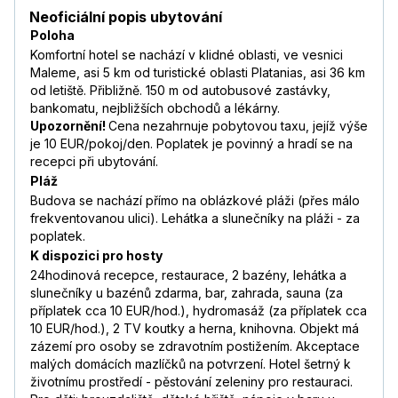
Neoficiální popis ubytování
Poloha
Komfortní hotel se nachází v klidné oblasti, ve vesnici
Maleme, asi 5 km od turistické oblasti Platanias, asi 36 km
od letiště. Přibližně. 150 m od autobusové zastávky,
bankomatu, nejbližších obchodů a lékárny.
Upozornění!
Cena nezahrnuje pobytovou taxu, jejíž výše
je 10 EUR/pokoj/den. Poplatek je povinný a hradí se na
recepci při ubytování.
Pláž
Budova se nachází přímo na oblázkové pláži (přes málo
frekventovanou ulici). Lehátka a slunečníky na pláži - za
poplatek.
K dispozici pro hosty
24hodinová recepce, restaurace, 2 bazény, lehátka a
slunečníky u bazénů zdarma, bar, zahrada, sauna (za
příplatek cca 10 EUR/hod.), hydromasáž (za příplatek cca
10 EUR/hod.), 2 TV koutky a herna, knihovna. Objekt má
zázemí pro osoby se zdravotním postižením. Akceptace
malých domácích mazlíčků na potvrzení. Hotel šetrný k
životnímu prostředí - pěstování zeleniny pro restauraci.