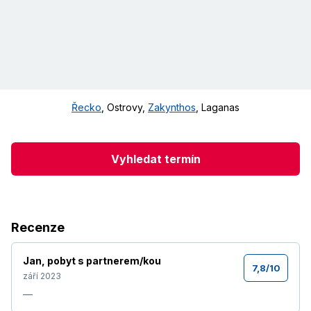
Řecko
,
Ostrovy
,
Zakynthos
,
Laganas
Vyhledat termín
Recenze
Jan
,
pobyt s partnerem/kou
7,8
/
10
září 2023
—