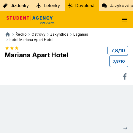
Jízdenky
Letenky
Dovolená
Jazykové p
Řecko
Ostrovy
Zakynthos
Laganas
hotel Mariana Apart Hotel
7,8
/
10
Mariana Apart Hotel
7,8
/
10