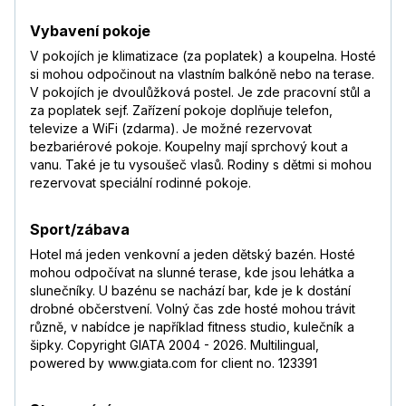
Vybavení pokoje
V pokojích je klimatizace (za poplatek) a koupelna. Hosté
si mohou odpočinout na vlastním balkóně nebo na terase.
V pokojích je dvoulůžková postel. Je zde pracovní stůl a
za poplatek sejf. Zařízení pokoje doplňuje telefon,
televize a WiFi (zdarma). Je možné rezervovat
bezbariérové pokoje. Koupelny mají sprchový kout a
vanu. Také je tu vysoušeč vlasů. Rodiny s dětmi si mohou
rezervovat speciální rodinné pokoje.
Sport/zábava
Hotel má jeden venkovní a jeden dětský bazén. Hosté
mohou odpočívat na slunné terase, kde jsou lehátka a
slunečníky. U bazénu se nachází bar, kde je k dostání
drobné občerstvení. Volný čas zde hosté mohou trávit
různě, v nabídce je například fitness studio, kulečník a
šipky. Copyright GIATA 2004 - 2026. Multilingual,
powered by www.giata.com for client no. 123391