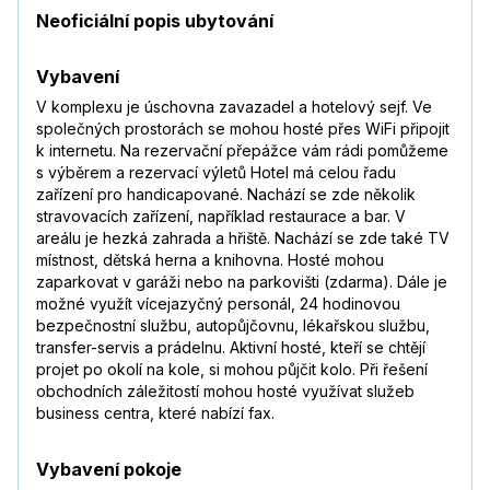
Neoficiální popis ubytování
Vybavení
V komplexu je úschovna zavazadel a hotelový sejf. Ve
společných prostorách se mohou hosté přes WiFi připojit
k internetu. Na rezervační přepážce vám rádi pomůžeme
s výběrem a rezervací výletů Hotel má celou řadu
zařízení pro handicapované. Nachází se zde několik
stravovacích zařízení, například restaurace a bar. V
areálu je hezká zahrada a hřiště. Nachází se zde také TV
místnost, dětská herna a knihovna. Hosté mohou
zaparkovat v garáži nebo na parkovišti (zdarma). Dále je
možné využít vícejazyčný personál, 24 hodinovou
bezpečnostní službu, autopůjčovnu, lékařskou službu,
transfer-servis a prádelnu. Aktivní hosté, kteří se chtějí
projet po okolí na kole, si mohou půjčit kolo. Při řešení
obchodních záležitostí mohou hosté využívat služeb
business centra, které nabízí fax.
Vybavení pokoje