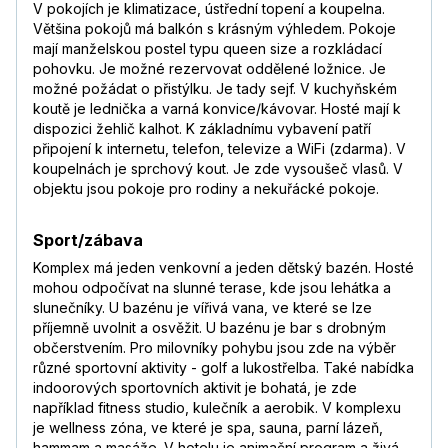
V pokojích je klimatizace, ústřední topení a koupelna.
Většina pokojů má balkón s krásným výhledem. Pokoje
mají manželskou postel typu queen size a rozkládací
pohovku. Je možné rezervovat oddělené ložnice. Je
možné požádat o přistýlku. Je tady sejf. V kuchyňském
koutě je lednička a varná konvice/kávovar. Hosté mají k
dispozici žehlič kalhot. K základnímu vybavení patří
připojení k internetu, telefon, televize a WiFi (zdarma). V
koupelnách je sprchový kout. Je zde vysoušeč vlasů. V
objektu jsou pokoje pro rodiny a nekuřácké pokoje.
Sport/zábava
Komplex má jeden venkovní a jeden dětský bazén. Hosté
mohou odpočívat na slunné terase, kde jsou lehátka a
slunečníky. U bazénu je vířivá vana, ve které se lze
příjemně uvolnit a osvěžit. U bazénu je bar s drobným
občerstvením. Pro milovníky pohybu jsou zde na výběr
různé sportovní aktivity - golf a lukostřelba. Také nabídka
indoorových sportovních aktivit je bohatá, je zde
například fitness studio, kulečník a aerobik. V komplexu
je wellness zóna, ve které je spa, sauna, parní lázeň,
hammam a masáže. V hotelu je animační program a živá