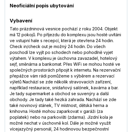
Neoficiální popis ubytování
Vybavení
Tato prázdninová vesnice pochází z roku 2004. Objekt
má 12 pokojů. Po příjezdu do komplexu jsou hosté uvítáni
ve vstupní hale s recepcí, která je otevřena 24 hodin.
Check in/check out je možný 24 hodin. Do všech
poschodí lze vyjít po schodech nebo pohodlně vyjet
výtahem. V komplexu je úschovna zavazadel, hotelový
sejf, směnárna a bankomat. Přes WiFi se mohou hosté ve
společných prostorách připojit k internetu. Na rezervační
přepážce vám rádi pomůžeme s výběrem a rezervací
výletů Nachází se zde několik stravovacích zařízení,
například restaurace, snídaňový salónek, kavárna a bar.
Je tady supermarket a obchod se suvenýry a další
obchody. Je tady také hezká zahrada. Nachází se zde
také novinový stánek, TV místnost, dětská herna a
knihovna. Hosté mohou zaparkovat v garáži (za
poplatek) nebo na parkovišti (zdarma). Jízdní kola je
možné nechat v úschovně kol. Dále je možné využít
vícejazyčný personál, 24 hodinovou bezpečnostní