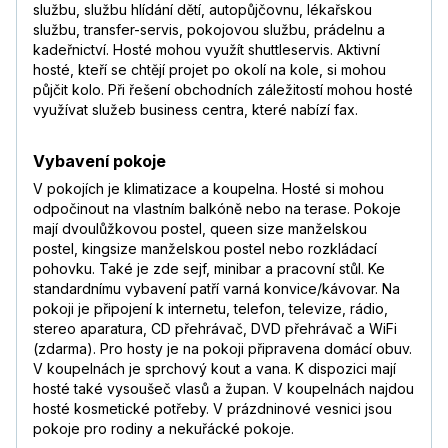
službu, službu hlídání dětí, autopůjčovnu, lékařskou
službu, transfer-servis, pokojovou službu, prádelnu a
kadeřnictví. Hosté mohou využít shuttleservis. Aktivní
hosté, kteří se chtějí projet po okolí na kole, si mohou
půjčit kolo. Při řešení obchodních záležitostí mohou hosté
využívat služeb business centra, které nabízí fax.
Vybavení pokoje
V pokojích je klimatizace a koupelna. Hosté si mohou
odpočinout na vlastním balkóně nebo na terase. Pokoje
mají dvoulůžkovou postel, queen size manželskou
postel, kingsize manželskou postel nebo rozkládací
pohovku. Také je zde sejf, minibar a pracovní stůl. Ke
standardnímu vybavení patří varná konvice/kávovar. Na
pokoji je připojení k internetu, telefon, televize, rádio,
stereo aparatura, CD přehrávač, DVD přehrávač a WiFi
(zdarma). Pro hosty je na pokoji připravena domácí obuv.
V koupelnách je sprchový kout a vana. K dispozici mají
hosté také vysoušeč vlasů a župan. V koupelnách najdou
hosté kosmetické potřeby. V prázdninové vesnici jsou
pokoje pro rodiny a nekuřácké pokoje.