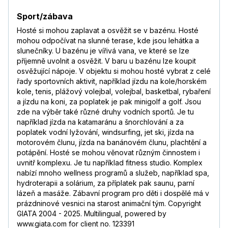
Sport/zábava
Hosté si mohou zaplavat a osvěžit se v bazénu. Hosté
mohou odpočívat na slunné terase, kde jsou lehátka a
slunečníky. U bazénu je vířivá vana, ve které se lze
příjemně uvolnit a osvěžit. V baru u bazénu lze koupit
osvěžující nápoje. V objektu si mohou hosté vybrat z celé
řady sportovních aktivit, například jízdu na kole/horském
kole, tenis, plážový volejbal, volejbal, basketbal, rybaření
a jízdu na koni, za poplatek je pak minigolf a golf. Jsou
zde na výběr také různé druhy vodních sportů. Je tu
například jízda na katamaránu a šnorchlování a za
poplatek vodní lyžování, windsurfing, jet ski, jízda na
motorovém člunu, jízda na banánovém člunu, plachtění a
potápění. Hosté se mohou věnovat různým činnostem i
uvnitř komplexu. Je tu například fitness studio. Komplex
nabízí mnoho wellness programů a služeb, například spa,
hydroterapii a solárium, za příplatek pak saunu, parní
lázeň a masáže. Zábavní program pro děti i dospělé má v
prázdninové vesnici na starost animační tým. Copyright
GIATA 2004 - 2025. Multilingual, powered by
www.giata.com for client no. 123391