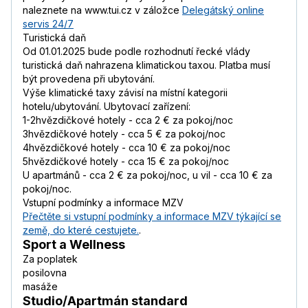
naleznete na www.tui.cz v záložce
Delegátský online
servis 24/7
Turistická daň
Od 01.01.2025 bude podle rozhodnutí řecké vlády
turistická daň nahrazena klimatickou taxou. Platba musí
být provedena při ubytování.
Výše klimatické taxy závisí na místní kategorii
hotelu/ubytování. Ubytovací zařízení:
1-2hvězdičkové hotely - cca 2 € za pokoj/noc
3hvězdičkové hotely - cca 5 € za pokoj/noc
4hvězdičkové hotely - cca 10 € za pokoj/noc
5hvězdičkové hotely - cca 15 € za pokoj/noc
U apartmánů - cca 2 € za pokoj/noc, u vil - cca 10 € za
pokoj/noc.
Vstupní podmínky a informace MZV
Přečtěte si vstupní podmínky a informace MZV týkající se
země, do které cestujete.
.
Sport a Wellness
Za poplatek
posilovna
masáže
Studio/Apartmán standard