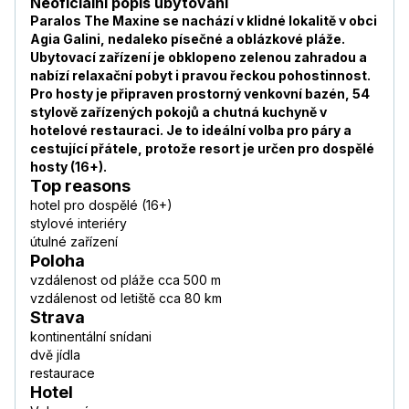
Neoficiální popis ubytování
Paralos The Maxine se nachází v klidné lokalitě v obci
Agia Galini, nedaleko písečné a oblázkové pláže.
Ubytovací zařízení je obklopeno zelenou zahradou a
nabízí relaxační pobyt i pravou řeckou pohostinnost.
Pro hosty je připraven prostorný venkovní bazén, 54
stylově zařízených pokojů a chutná kuchyně v
hotelové restauraci. Je to ideální volba pro páry a
cestující přátele, protože resort je určen pro dospělé
hosty (16+).
Top reasons
hotel pro dospělé (16+)
stylové interiéry
útulné zařízení
Poloha
vzdálenost od pláže cca 500 m
vzdálenost od letiště cca 80 km
Strava
kontinentální snídani
dvě jídla
restaurace
Hotel