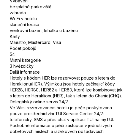
Vybavení
bezplatné parkoviště
zahrada
Wi-Fi v hotelu
sluneční terasa
venkovní bazén, lehátka u bazénu
Karty
Maestro, Mastercard, Visa
Počet pokojů
54
Místní kategorie
3 hvězdičky
Další informace
Hotely s kódem HER lze rezervovat pouze s letem do
Heraklionu(HER). Výjimkou jsou hotely začínající kódy
HER28, HER80, HER82 a HER83, které lze kombinovat jak
s letem do Heraklionu(HER), tak s letem do Chanie(CHQ).
Delegátský online servis 24/7
Ve Vámi rezervovaném hotelu je péče poskytována
pouze prostřednictvím TUI Service Center 24/7:
telefonicky, SMS a přes chat v aplikaci TUI na myTUI.
Podrobné informace o péči zástupce v jednotlivých
pobytových místech a jazykových požadavcích