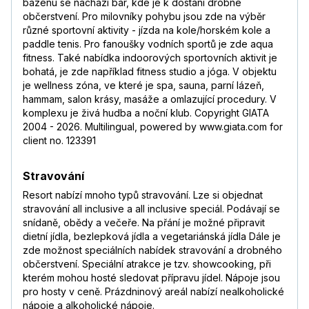
bazénu se nachází bar, kde je k dostání drobné
občerstvení. Pro milovníky pohybu jsou zde na výběr
různé sportovní aktivity - jízda na kole/horském kole a
paddle tenis. Pro fanoušky vodních sportů je zde aqua
fitness. Také nabídka indoorových sportovních aktivit je
bohatá, je zde například fitness studio a jóga. V objektu
je wellness zóna, ve které je spa, sauna, parní lázeň,
hammam, salon krásy, masáže a omlazující procedury. V
komplexu je živá hudba a noční klub. Copyright GIATA
2004 - 2026. Multilingual, powered by www.giata.com for
client no. 123391
Stravování
Resort nabízí mnoho typů stravování. Lze si objednat
stravování all inclusive a all inclusive speciál. Podávají se
snídaně, obědy a večeře. Na přání je možné připravit
dietní jídla, bezlepková jídla a vegetariánská jídla Dále je
zde možnost speciálních nabídek stravování a drobného
občerstvení. Speciální atrakce je tzv. showcooking, při
kterém mohou hosté sledovat přípravu jídel. Nápoje jsou
pro hosty v ceně. Prázdninový areál nabízí nealkoholické
nápoje a alkoholické nápoje.