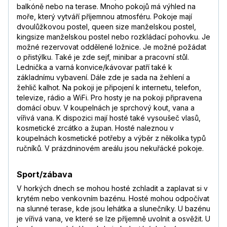
balkóně nebo na terase. Mnoho pokojů má výhled na
moře, který vytváří příjemnou atmosféru. Pokoje mají
dvoulůžkovou postel, queen size manželskou postel,
kingsize manželskou postel nebo rozkládací pohovku. Je
možné rezervovat oddělené ložnice. Je možné požádat
o přistýlku. Také je zde sejf, minibar a pracovní stůl.
Lednička a varná konvice/kávovar patří také k
základnímu vybavení. Dále zde je sada na žehlení a
žehlič kalhot. Na pokoji je připojení k internetu, telefon,
televize, rádio a WiFi. Pro hosty je na pokoji připravena
domácí obuv. V koupelnách je sprchový kout, vana a
vířivá vana. K dispozici mají hosté také vysoušeč vlasů,
kosmetické zrcátko a župan. Hosté naleznou v
koupelnách kosmetické potřeby a výběr z několika typů
ručníků. V prázdninovém areálu jsou nekuřácké pokoje.
Sport/zábava
V horkých dnech se mohou hosté zchladit a zaplavat si v
krytém nebo venkovním bazénu. Hosté mohou odpočívat
na slunné terase, kde jsou lehátka a slunečníky. U bazénu
je vířivá vana, ve které se lze příjemně uvolnit a osvěžit. U