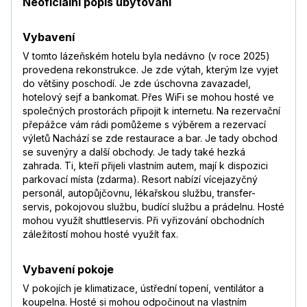
Neoficiální popis ubytování
Vybavení
V tomto lázeňském hotelu byla nedávno (v roce 2025)
provedena rekonstrukce. Je zde výtah, kterým lze vyjet
do většiny poschodí. Je zde úschovna zavazadel,
hotelový sejf a bankomat. Přes WiFi se mohou hosté ve
společných prostorách připojit k internetu. Na rezervační
přepážce vám rádi pomůžeme s výběrem a rezervací
výletů Nachází se zde restaurace a bar. Je tady obchod
se suvenýry a další obchody. Je tady také hezká
zahrada. Ti, kteří přijeli vlastním autem, mají k dispozici
parkovací místa (zdarma). Resort nabízí vícejazyčný
personál, autopůjčovnu, lékařskou službu, transfer-
servis, pokojovou službu, budící službu a prádelnu. Hosté
mohou využít shuttleservis. Při vyřizování obchodních
záležitostí mohou hosté využít fax.
Vybavení pokoje
V pokojích je klimatizace, ústřední topení, ventilátor a
koupelna. Hosté si mohou odpočinout na vlastním