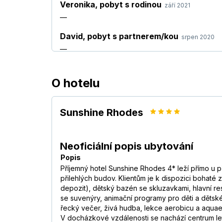
Veronika
,
pobyt s rodinou
září 2021
—
David
,
pobyt s partnerem/kou
srpen 2020
—
Simona
,
pobyt s přáteli
červen 2019
O hotelu
Hotel neodpovídá 4* tak jak jsem byla zvyklá v ji
nádherné moře. Jídlo slabší, ale rozhodně jsme hla
Iveta
,
pobyt s rodinou
Sunshine Rhodes
září 2018
—
Martina
,
pobyt s rodinou
září 2018
Neoficiální popis ubytování
Celkově jsme byli velmi spokojeni, ubytování byl
Popis
příliš nevadilo, jezdili jsme po výletech a poznáv
Příjemný hotel Sunshine Rhodes 4* leží přímo u 
přilehlých budov. Klientům je k dispozici bohaté
František
,
pobyt s rodinou
červenec 2018
depozit), dětský bazén se skluzavkami, hlavní res
Hotel Sunshine doporučuji především mladým spo
se suvenýry, animační programy pro děti a dětsk
aktivity a vystoupení, velká koncentrace mladých l
řecký večer, živá hudba, lekce aerobicu a aquaerob
na lehátku přes den určitě nenechají. Kdo ale nár
V docházkové vzdálenosti se nachází centrum let