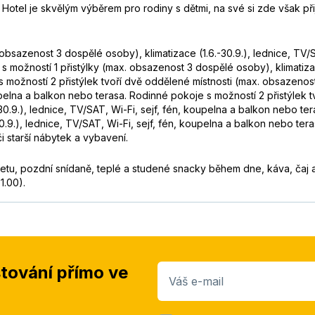
ení žádný pecivál, pak hurá na Rhodos do hotelu Sunshine. Určitě ne
 Hotel je skvělým výběrem pro rodiny s dětmi, na své si zde však p
obsazenost 3 dospělé osoby), klimatizace (1.6.-30.9.), lednice, TV/S
ožností 1 přistýlky (max. obsazenost 3 dospělé osoby), klimatizace 
možností 2 přistýlek tvoří dvě oddělené místnosti (max. obsazenost 3
itá, izba z výhľadom na more, jedine pláž mala chybu( bola špinav
koupelna a balkon nebo terasa. Rodinné pokoje s možností 2 přistýlek
ý, nedalo sa ani sedieť na brehu mora kvôli znečisteniu. Všetko vša
6.-30.9.), lednice, TV/SAT, Wi-Fi, sejf, fén, koupelna a balkon neb
0.9.), lednice, TV/SAT, Wi-Fi, sejf, fén, koupelna a balkon nebo ter
i starší nábytek a vybavení.
ufetu, pozdní snídaně, teplé a studené snacky během dne, káva, č
1.00).
jeme, že bychom stejné místo s dcerami navštívily i podruhé. Urči
e
stování přímo ve
uhé.
Číst více
Váš e-mail