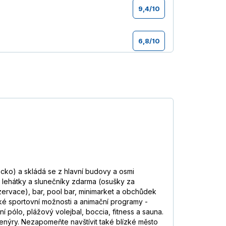
9,4
/
10
6,8
/
10
7,3
/
10
alem, super bazén v klidové zóně a
kvělý!!!!! :-)
Číst více
6,4
/
10
7,5
/
10
y byly na nižší úrovni, ale nám to
cko) a skládá se z hlavní budovy a osmi
s lehátky a slunečníky zdarma (osušky za
8
/
10
ezervace), bar, pool bar, minimarket a obchůdek
Každodenní různé hlučné hotelové
aké sportovní možnosti a animační programy -
letadel pár metrů nad hlavou vás spát
ní pólo, plážový volejbal, boccia, fitness a sauna.
 rád aktivně zapojuje do všelijakých
enýry. Nezapomeňte navštívit také blízké město