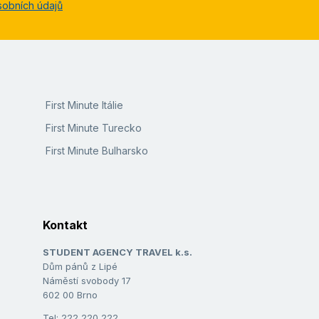
y), může večer posedět na pláži na
sobních údajů
7,8
/
10
Student agency, že bezplatně
First Minute Itálie
First Minute Turecko
First Minute Bulharsko
Kontakt
STUDENT AGENCY TRAVEL k.s.
Dům pánů z Lipé
Náměstí svobody 17
602 00 Brno
Tel: 222 220 222