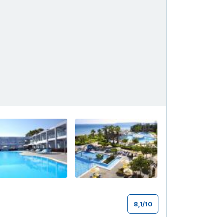
+162
8,1
/
10