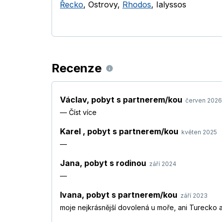
Řecko
,
Ostrovy
,
Rhodos
,
Ialyssos
Recenze
Václav
,
pobyt s partnerem/kou
červen 2026
—
Číst více
Karel
,
pobyt s partnerem/kou
květen 2025
—
Jana
,
pobyt s rodinou
září 2024
—
Ivana
,
pobyt s partnerem/kou
září 2023
moje nejkrásnější dovolená u moře, ani Turecko