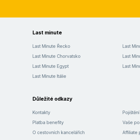
Hotel byl nad očekávání příjemný, není nic co b
lehátku s dobrou lahvinkou zakoupeného vína, 
Iva
,
pobyt s přáteli
červen 2011
S dovolenou jsem byla nadšená. Už jsem hotel do
Last minute
umožnili zaparkování auta v Praze u letiště. Tak
Last Minute Řecko
Last Mi
Last Minute Chorvatsko
Last Min
Last Minute Egypt
Last Min
Last Minute Itálie
Důležité odkazy
Kontakty
Pojištěn
Platba benefity
Vaše pod
O cestovních kancelářích
Affiliat