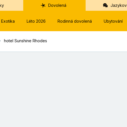
ky
Dovolená
Jazykov
Exotika
Léto 2026
Rodinná dovolená
Ubytování
hotel Sunshine Rhodes