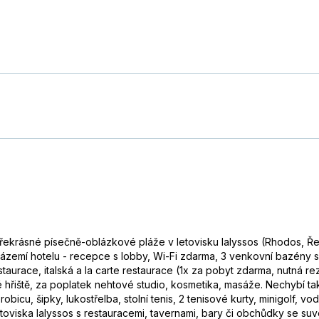
ných destinacích, spíš3*. Pro naše potřeby byl fajn, parta s volejb
dy neumřely! :-) Výlety do Rhodosu a po nejkrásnějších plážích byly s
o moderní, kuchyně odpovídající našemu očekávání. Animační program
ali krásy ostrova Rhodos.
Číst více
překrásné písečně-oblázkové pláže v letovisku Ialyssos (Rhodos, Ře
 zázemí hotelu - recepce s lobby, Wi-Fi zdarma, 3 venkovní bazény 
taurace, italská a la carte restaurace (1x za pobyt zdarma, nutná r
rtovně založeným a aktivním párům nebo rodinám s většími dětmi. 
é hřiště, za poplatek nehtové studio, kosmetika, masáže. Nechybí t
idí a dětí, alkoholické nápoje zdarma a častý přelet přistávajících 
icu, šipky, lukostřelba, stolní tenis, 2 tenisové kurty, minigolf, vod
odnostní rozmanitost miluje, rád pozoruje různé chování lidí, sám se
oviska Ialyssos s restauracemi, tavernami, bary či obchůdky se suv