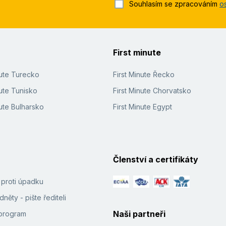
y se dalo vytknout. Kdo nemá rád večerní animační programy (jako m
Souhlasím se zpracováním
o
nebo Metaxy :-) z nedalekého supermarketu.
Číst více
poručila známým.Klidně bych pobyt opakovala. Příjemné bylo i od 
First minute
ové služby hodnotím kladně.
Číst více
nute Turecko
First Minute Řecko
ute Tunisko
First Minute Chorvatsko
ute Bulharsko
First Minute Egypt
Členství a certifikáty
í proti úpadku
něty - pište řediteli
Naši partneři
e program