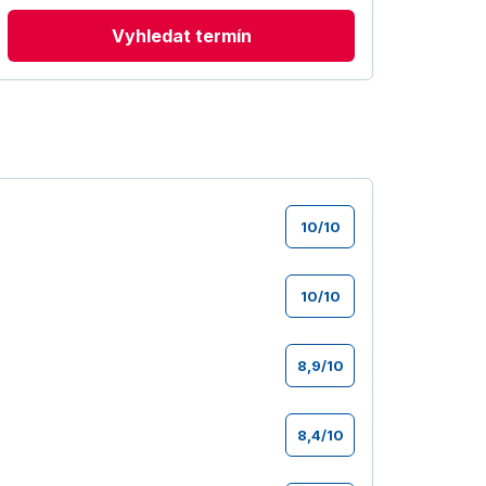
Vyhledat termín
10
/
10
10
/
10
8,9
/
10
8,4
/
10