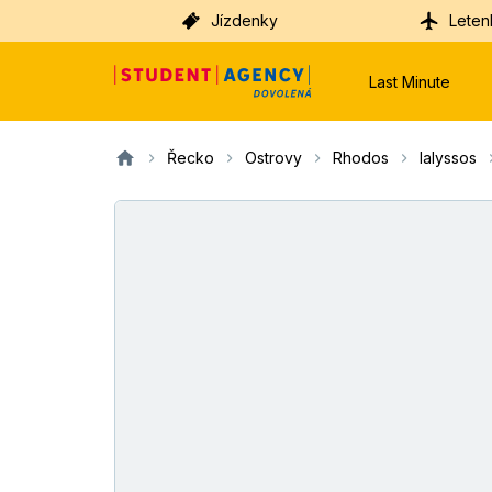
Jízdenky
Leten
Last Minute
Řecko
Ostrovy
Rhodos
Ialyssos