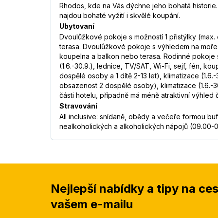
soutěží nebo cvičení, navazuje nové známosti a n
Rhodos, kde na Vás dýchne jeho bohatá historie.
najdou bohaté vyžití i skvělé koupání.
Petr
,
pobyt s rodinou
červenec 2017
Ubytovaní
—
Číst více
Dvoulůžkové pokoje s možností 1 přistýlky (max. 
terasa. Dvoulůžkové pokoje s výhledem na moře s m
Roman
,
pobyt s partnerem/kou
červen 2017
koupelna a balkon nebo terasa. Rodinné pokoje s 
Všetko bolo úplne perfektné, strava bola rozman
(1.6.-30.9.), lednice, TV/SAT, Wi-Fi, sejf, fén, 
plné plávajúcich rastlín, vstup do mora nepríjemn
dospělé osoby a 1 dítě 2-13 let), klimatizace (1.
zaujímavé animačné programy.
obsazenost 2 dospělé osoby), klimatizace (1.6.-3
části hotelu, případně má méně atraktivní výhled č
Ludmila
,
pobyt s rodinou
červenec 2016
Stravování
—
All inclusive: snídaně, obědy a večeře formou b
nealkoholických a alkoholických nápojů (09.00-0
Lenka
,
pobyt s rodinou
červen 2016
Naprosto krásná dovolená, je to poprvé co zvažu
není úplný nával. Moc jsme si odpočinuly
Číst víc
Lucie
,
pobyt s rodinou
květen 2016
Nejlepší nabídky a tipy na ce
Hotel velice doporučuji, byla jsem v něm již podr
vašem e-mailu
Lucie
,
pobyt s partnerem/kou
květen 2015