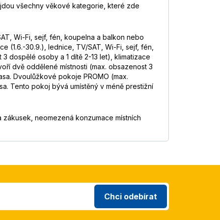
bude litovat! :-)
Číst více
řijdou všechny věkové kategorie, které zde
6,8
/
10
AT, Wi-Fi, sejf, fén, koupelna a balkon nebo
(1.6.-30.9.), lednice, TV/SAT, Wi-Fi, sejf, fén,
 dospělé osoby a 1 dítě 2-13 let), klimatizace
9,1
/
10
á- povaľovali sa tam odpadky) more
 tvoří dvě oddělené místnosti (max. obsazenost 3
k zachránili vnútorné bazény a
o terasa. Dvoulůžkové pokoje PROMO (max.
asa. Tento pokoj bývá umístěný v méně prestižní
5,1
/
10
aj a zákusek, neomezená konzumace místních
8,4
/
10
tě v podobném termínu, dokud tam
9,7
/
10
Chci odebírat
8,7
/
10