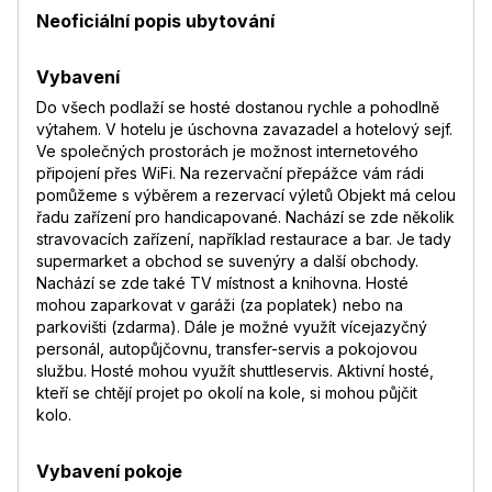
Neoficiální popis ubytování
Vybavení
Do všech podlaží se hosté dostanou rychle a pohodlně
výtahem. V hotelu je úschovna zavazadel a hotelový sejf.
Ve společných prostorách je možnost internetového
připojení přes WiFi. Na rezervační přepážce vám rádi
pomůžeme s výběrem a rezervací výletů Objekt má celou
řadu zařízení pro handicapované. Nachází se zde několik
stravovacích zařízení, například restaurace a bar. Je tady
supermarket a obchod se suvenýry a další obchody.
Nachází se zde také TV místnost a knihovna. Hosté
mohou zaparkovat v garáži (za poplatek) nebo na
parkovišti (zdarma). Dále je možné využít vícejazyčný
personál, autopůjčovnu, transfer-servis a pokojovou
službu. Hosté mohou využít shuttleservis. Aktivní hosté,
kteří se chtějí projet po okolí na kole, si mohou půjčit
kolo.
Vybavení pokoje