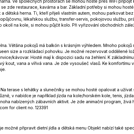
árna. Ve společných prostorách se mohou hosté přes WiFi připojit 
e zde restaurace, kavárna a bar. Základní potřeby si mohou hosté 
a dětská herna. Ti, kteří přijeli vlastním autem, mohou parkovat bez
půjčovnu, lékařskou službu, transfer-servis, pokojovou službu, pr
t po okolí na kole, si mohou půjčit kolo. Při vyřizování obchodních zál
upelna. Většina pokojů má balkón s krásným výhledem. Mnoho pokojů 
ueen size a rozkládací pohovku. Je možné rezervovat oddělené ložni
vice/kávovar. Hosté mají k dispozici sadu na žehlení. K základnímu v
vý kout, vana a vířivá vana. Je zde vysoušeč vlasů. Ke komfortímu
je.
Na terase s lehátky a slunečníky se mohou hosté opalovat a užívat
ně, v nabídce je například jízda na kole/horském kole, tenis, jízda n
noha nabízených zábavních aktivit. Je zde animační program, živá 
om for client no. 123391
e možné připravit dietní jídla a dětská menu Objekt nabízí také spec