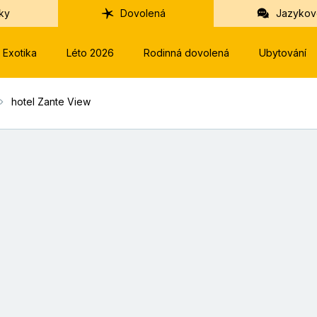
ky
Dovolená
Jazykov
Exotika
Léto 2026
Rodinná dovolená
Ubytování
hotel Zante View