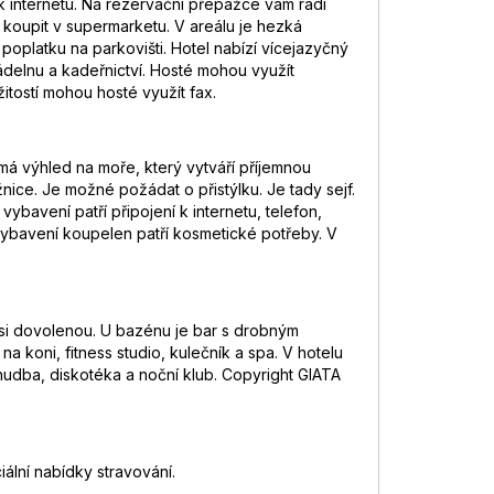
k internetu. Na rezervační přepážce vám rádi
koupit v supermarketu. V areálu je hezká
 poplatku na parkovišti. Hotel nabízí vícejazyčný
ádelnu a kadeřnictví. Hosté mohou využít
ežitostí mohou hosté využít fax.
má výhled na moře, který vytváří příjemnou
ce. Je možné požádat o přistýlku. Je tady sejf.
ybavení patří připojení k internetu, telefon,
 vybavení koupelen patří kosmetické potřeby. V
 si dovolenou. U bazénu je bar s drobným
a koni, fitness studio, kulečník a spa. V hotelu
hudba, diskotéka a noční klub. Copyright GIATA
iální nabídky stravování.