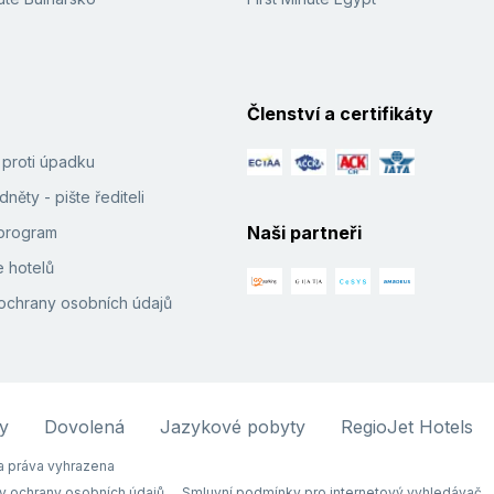
Členství a certifikáty
í proti úpadku
něty - pište řediteli
Naši partneři
e program
 hotelů
ochrany osobních údajů
y
Dovolená
Jazykové pobyty
RegioJet Hotels
 práva vyhrazena
y ochrany osobních údajů
Smluvní podmínky pro internetový vyhledávač