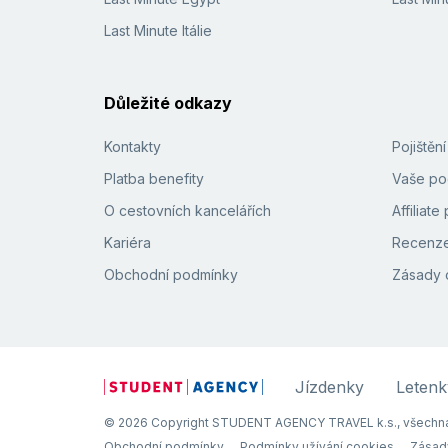
Last Minute Itálie
Důležité odkazy
Kontakty
Pojištěn
Platba benefity
Vaše pod
O cestovních kancelářích
Affiliat
Kariéra
Recenze
Obchodní podmínky
Zásady 
Jízdenky
Letenk
© 2026 Copyright STUDENT AGENCY TRAVEL k.s., všechna
Obchodní podmínky
Podmínky užívání cookies
Zásad