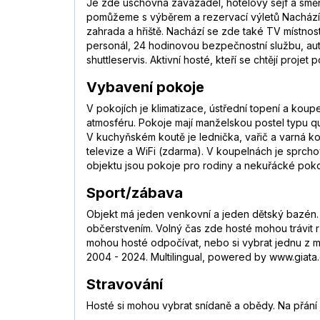
Je zde úschovna zavazadel, hotelový sejf a směn
pomůžeme s výběrem a rezervací výletů Nachází s
zahrada a hřiště. Nachází se zde také TV místnost 
personál, 24 hodinovou bezpečnostní službu, auto
shuttleservis. Aktivní hosté, kteří se chtějí proje
Vybavení pokoje
V pokojích je klimatizace, ústřední topení a ko
atmosféru. Pokoje mají manželskou postel typu q
V kuchyňském koutě je lednička, vařič a varná kon
televize a WiFi (zdarma). V koupelnách je sprcho
objektu jsou pokoje pro rodiny a nekuřácké poko
Sport/zábava
Objekt má jeden venkovní a jeden dětský bazén. 
občerstvením. Volný čas zde hosté mohou trávit růz
mohou hosté odpočívat, nebo si vybrat jednu z m
2004 - 2024. Multilingual, powered by www.giata.c
Stravování
Hosté si mohou vybrat snídaně a obědy. Na přání j