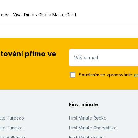
press, Visa, Diners Club a MasterCard.
stování přímo ve
Váš e-mail
Souhlasím se zpracováním
o
First minute
nute Turecko
First Minute Řecko
ute Tunisko
First Minute Chorvatsko
ute Bulharsko
First Minute Egypt