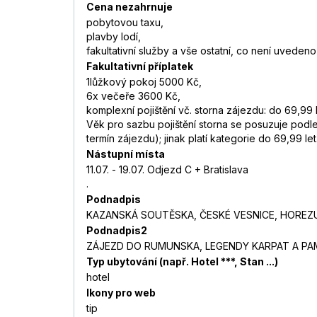
Cena nezahrnuje
pobytovou taxu,
plavby lodí,
fakultativní služby a vše ostatní, co není uveden
Fakultativní příplatek
1lůžkový pokoj 5000 Kč,
6x večeře 3600 Kč,
komplexní pojištění vč. storna zájezdu: do 69,99 
Věk pro sazbu pojištění storna se posuzuje podl
termín zájezdu); jinak platí kategorie do 69,99 let
Nástupní místa
11.07. - 19.07. Odjezd C + Bratislava
.
Podnadpis
KAZANSKÁ SOUTĚSKA, ČESKÉ VESNICE, HOREZU
Podnadpis2
ZÁJEZD DO RUMUNSKA, LEGENDY KARPAT A P
Typ ubytování (např. Hotel ***, Stan ...)
hotel
Ikony pro web
tip