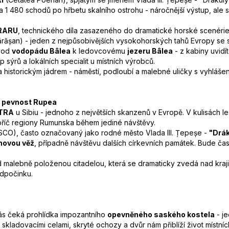
a 1 480 schodů po hřbetu skalního ostrohu - náročnější výstup, ale
RARU
, technického díla zasazeného do dramatické horské scenérie
rășan) - jeden z nejpůsobivějších vysokohorských tahů Evropy se 
u od
vodopádu Bâlea
k ledovcovému
jezeru Bâlea
- z kabiny uvidí
 sýrů a lokálních specialit u místních výrobců.
a historickým jádrem - náměstí, podloubí a malebné uličky s vyhlá
a pevnost Rupea
STRA
u Sibiu - jednoho z největších skanzenů v Evropě. V kulisách le
apříč regiony Rumunska během jediné návštěvy.
CO), často označovaný jako rodné město Vlada III. Țepeșe -
"Drák
novou věž
, případně návštěvu dalších církevních památek. Bude čas 
 malebně položenou citadelou, která se dramaticky zvedá nad kraj
odpočinku.
s čeká prohlídka impozantního
opevněného saského kostela
- j
ladovacími celami, skryté ochozy a dvůr nám přiblíží život místní