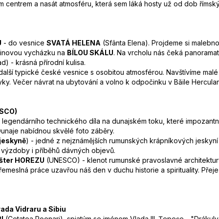
centrem a nasát atmosféru, která sem láká hosty už od dob římský
U
- do vesnice
SVATÁ HELENA
(Sfânta Elena). Projdeme si malebno
dinovou vycházku na
BÍLOU SKÁLU
. Na vrcholu nás čeká panorama
) - krásná přírodní kulisa.
 další typické české vesnice s osobitou atmosférou. Navštívíme mal
zvyky. Večer návrat na ubytování a volno k odpočinku v Băile Hercula
ESCO)
 legendárního technického díla na dunajském toku, které impozan
unaje nabídnou skvělé foto záběry.
jeskyně
) - jedné z nejznámějších rumunských krápníkových jeskyní
 výzdoby i příběhů dávných objevů.
ášter HOREZU
(UNESCO) - klenot rumunské pravoslavné architektury
 řemeslná práce uzavřou náš den v duchu historie a spirituality. Př
ada Vidraru a Sibiu
I
(Cetatea Poenari), spjatým se jménem Vlada III. Țepeșe - "Drákul