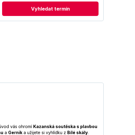
Vyhledat termín
na úvod vás ohromí
Kazanská soutěska s plavbou
nu
a
Gernik
a užijete si vyhlídku z
Bílé skály
.