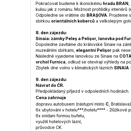
Pokračovat budeme k ikonickému
hradu BRAN
,
kulisu jak z románu. Možnost prohlídky interiérů
Odpoledne se vrátíme do
BRAȘOVA
. Projdeme s
sbírkou
orientálních koberců
a velkolepým goti
8. den zájezdu:
Sinaia: zámky Peleș a Pelișor, lanovka pod Fu
Dopoledne zavítáme do královské Sinaie na zá
muzeálními sbírkami,
elegantní Pelișor
pak nese 
Následně vyjedeme lanovkou ze Sinaie na
COTA
vrchol Furnica
, odkud se otevírají výhledy na p
Zbytek dne volno v klimatických lázních
SINAIA
9. den zájezdu:
Návrat do ČR.
Předpokládaný příjezd v odpoledních hodinách.
Cena zahrnuje
dopravu autobusem (nástupní místo
C
, Bratislava)
6x ubytování v hotelu***/hotelu**** - 2lůžkové p
6x snídani formou bufetu,
využití hotelových lázní,
průvodce CK.