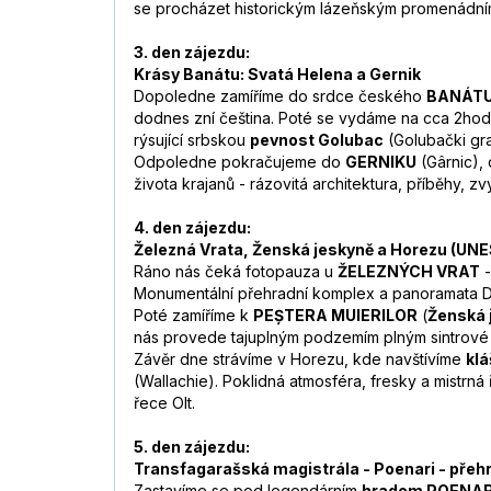
se procházet historickým lázeňským promenádním 
3. den zájezdu:
Krásy Banátu: Svatá Helena a Gernik
Dopoledne zamíříme do srdce českého
BANÁT
dodnes zní čeština. Poté se vydáme na cca 2ho
rýsující srbskou
pevnost Golubac
(Golubački grad
Odpoledne pokračujeme do
GERNIKU
(Gârnic),
života krajanů - rázovitá architektura, příběhy, 
4. den zájezdu:
Železná Vrata, Ženská jeskyně a Horezu (UN
Ráno nás čeká fotopauza u
ŽELEZNÝCH VRAT
-
Monumentální přehradní komplex a panoramata D
Poté zamíříme k
PEȘTERA MUIERILOR
(
Ženská 
nás provede tajuplným podzemím plným sintrové
Závěr dne strávíme v Horezu, kde navštívíme
kl
(Wallachie). Poklidná atmosféra, fresky a mistrná
řece Olt.
5. den zájezdu:
Transfagarašská magistrála - Poenari - přehr
Zastavíme se pod legendárním
hradem POENAR