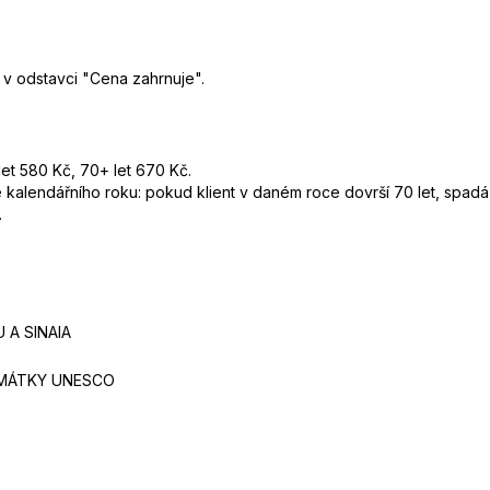
o v odstavci "Cena zahrnuje".
let 580 Kč, 70+ let 670 Kč.
e kalendářního roku: pokud klient v daném roce dovrší 70 let, spad
.
 A SINAIA
AMÁTKY UNESCO