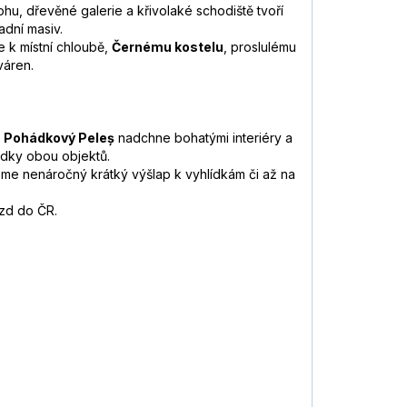
hu, dřevěné galerie a křivolaké schodiště tvoří
adní masiv.
me k místní chloubě,
Černému kostelu
, proslulému
váren.
.
Pohádkový Peleș
nadchne bohatými interiéry a
ídky obou objektů.
eme nenáročný krátký výšlap k vyhlídkám či až na
zd do ČR.