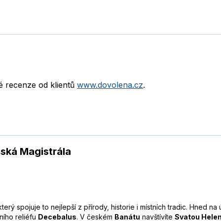
né recenze od klientů
www.dovolena.cz
.
ská Magistrála
 který spojuje to nejlepší z přírody, historie i místních tradic. Hned 
ního reliéfu
Decebalus
. V českém
Banátu
navštívíte
Svatou Hele