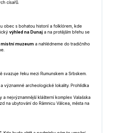
ch císařů.
u obec s bohatou historií a folklórem, kde
tický
výhled na Dunaj
a na protějším břehu se
é
místní muzeum
a nahlédneme do tradičního
ne.
tně svazuje řeku mezi Rumunskem a Srbskem.
 a významné archeologické lokality. Prohlídka
 a nejvýznamnější klášterní komplex Valašska
ejezd na ubytování do Râmnicu Vâlcea, města na
y". Kdo bude chtít a podmínky nám to umožní,