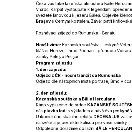
Čeká vás také lázeňská atmosféra Băile Herculan
V srdci Karpat vystoupáte k legendami opřede
svezete lanovkou k jezeru Bâlea. Objevíte klen
Brașov
s Černým kostelem. Závěr patří královsk
Poznávací zájezd do Rumunska - Banátu
Navštívíme:
Kazanská soutěska - jeskyně Veterani
klášter Horezu - hrad Poenari - přehrada Vidraru 
zámky Peleș a Pelișor
Program zájezdu
1. den zájezdu:
Odjezd z ČR - noční tranzit do Rumunska
Odjezd dle nástupních místa po trase, Brno v cc
2. den zájezdu:
Kazanská soutěska a Băile Herculane
Ráno vyplujeme do srdce
KAZANSKÉ SOUTĚS
nás
plavba lodí
s výkladem a návštěva
jeskyně
U ikonického skalního reliéfu
DECEBALUS
zastav
na světě a je perfektní kulisou pro vaše snímky.
Odpoledne dorazíme do lázní
BĂILE HERCULA