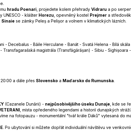
e.
nému
hradu Poenari
, projedete kolem přehrady
Vidraru
a po serpen
oty UNESCO - klášter
Horezu
, opevněný kostel
Prejmer
a středově
é
Sinaie
se zámky Peleș a Pelișor a volnem v klimatických lázních.
 - Decebalus - Băile Herculane - Banát - Svatá Helena - Bílá skála -
- Transfagarašská magistrála (Transfăgărășan) - Sibiu - Sighișoara -
a 20:00 a dále přes
Slovensko
a
Maďarsko do Rumunska
.
KY
(Cazanele Dunării) -
nejpůsobivějšího úseku Dunaje
, kde se ř
 VETERANI
, místa opředeného legendami a historií dunajských stráží
íme na fotopauzu - monumentální "tvář krále Dáků" vytesaná do mas
NE
. Po ubytování si můžete dopřát individuální návštěvu ve venkovní