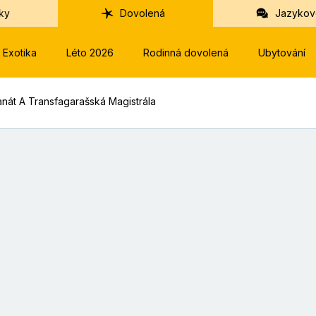
ky
Dovolená
Jazykov
Exotika
Léto 2026
Rodinná dovolená
Ubytování
nát A Transfagarašská Magistrála