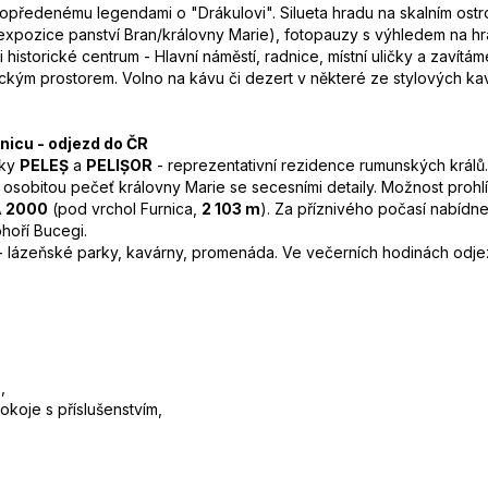
 opředenému legendami o "Drákulovi". Silueta hradu na skalním ostro
 (expozice panství Bran/královny Marie), fotopauzy s výhledem na hr
i historické centrum - Hlavní náměstí, radnice, místní uličky a zavítá
ckým prostorem. Volno na kávu či dezert v některé ze stylových ka
rnicu - odjezd do ČR
mky
PELEȘ
a
PELIȘOR
- reprezentativní rezidence rumunských králů
osobitou pečeť královny Marie se secesními detaily. Možnost prohl
 2000
(pod vrchol Furnica,
2 103 m
). Za příznivého počasí nabídn
ohoří Bucegi.
- lázeňské parky, kavárny, promenáda. Ve večerních hodinách odje
,
okoje s příslušenstvím,