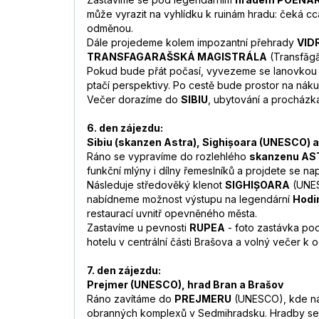
může vyrazit na vyhlídku k ruinám hradu: čeká cc
odměnou.
Dále projedeme kolem impozantní přehrady
VID
TRANSFAGARAŠSKÁ MAGISTRÁLA
(Transfăgă
Pokud bude přát počasí, vyvezeme se lanovko
ptačí perspektivy. Po cestě bude prostor na nákup
Večer dorazíme do
SIBIU
, ubytování a procházk
6. den zájezdu:
Sibiu (skanzen Astra), Sighișoara (UNESCO) 
Ráno se vypravíme do rozlehlého
skanzenu A
funkční mlýny i dílny řemeslníků a projdete se n
Následuje středověký klenot
SIGHIȘOARA
(UNES
nabídneme možnost výstupu na legendární
Hodi
restaurací uvnitř opevněného města.
Zastavíme u pevnosti
RUPEA
- foto zastávka pod
hotelu v centrální části Brašova a volný večer k 
7. den zájezdu:
Prejmer (UNESCO), hrad Bran a Brašov
Ráno zavítáme do
PREJMERU
(UNESCO), kde ná
obranných komplexů v Sedmihradsku. Hradby se sk