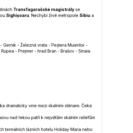
tinách
Transfagarašské magistrály
se
kou
Sighișoaru
. Nechybí živé metropole
Sibiu
a
 Gernik - Železná vrata - Peștera Muierilor -
 Rupea - Prejmer - hrad Bran - Brašov - Sinaia:
eka dramaticky vine mezi skalními stěnami. Čeká
.
ivu nad řekou patří k největším skalním reliéfům
ch termálních lázních hotelu Holiday Maria nebo