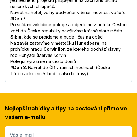
jedinečného projektu přispějeme na záchranu těchto
rumunských chlupáčů.
Návrat na hotel, volný podvečer v Sinai, možnost večeře.
#
Den 7
.
Po snídani vyklidíme pokoje a odjedeme z hotelu. Cestou
zpět do České republiky navštívíme krásné staré město
Sibiu,
kde se projdeme a bude i čas na oběd.
Na závěr zastavíme v městečku
Hunedoara
, na
prohlídku hradu
Corvinilor,
ze kterého pochází slavný
rod Hunyadi (Matyáš Korvín).
Poté již vyrazíme na cestu domů.
#
Den 8
. Návrat do ČR v ranních hodinách (Česká
Třebová kolem 5. hod., další dle trasy).
Nejlepší nabídky a tipy na cestování přímo ve
vašem e-mailu
Váš e-mail