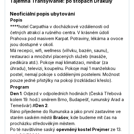
Tajemná Transylvánie: po stopách Drákuly
Neoficiální popis ubytování
Popis
****hotel Carpathia v docházkové vzdálenosti od
četných atrakcí a rušného centra. V krásném údolí
Prahova pod masivem Karpat. Potraviny, lékárna a ovoce
jsou dostupné v okolí.
Má recepci, wifi, wellness (vířivku, bazén, saunu),
restauraci a množství placených služeb (masáže,
pedikúra atd.). Pokoje mají klimatizaci, minibar (za
úhradu), televizi, koupelnu. Pokoje mají 1 manželskou
postel, nemají pokoje s oddělenými postelemi. Možnost
pouze jedné přistýlky na pokoji (rozkládací křeslo).
Program
Den 1
. Odjezd v odpoledních hodinách (Česká Třebová
kolem 19. hod.) směrem Brno, Budapešť, rumunský Arad a
Temešvár).#
Den 2
.
Ráno přijedeme do Rumunska a jako první zastavíme ve
starém saském městě
Brašov
, kde budeme mít čas na
procházku středověkým městem.
Po té navštívíme saský
opevněný kostel Prejmer
ze 13.