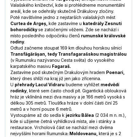
Valašského knížectví, kde si prohlédneme monumentální
areál, kde se odehrály skutečné Drákulovy zločiny.
Poté navštívíme jedno z nejstarších valašských měst
Curtea de Argeș,
kde zastavíme u
katedrály Zesnutí
bohorodičky
se zatočenými věžemi. Zde se nachází i
místo posledního odpočinku členů
rumunské královské
rodiny
.
Odtud začneme stoupat 169 km dlouhou horskou silnicí
Transfăgărășan, tedy Transfagarašskou magistrálou
(v Rumunsku nazývanou Cesta světa) do vysokého
karpatského masivu
Fagaraš.
Zastavíme pod skutečným Drakulovým hradem
Poenari,
který dnes shlíží na kraj již jen jako zřícenina.
U
přehrady Lacul Vidraru
budeme vyhlížet
medvědí
rodinky
, které sem často chodí pít. Gigantická oblouková
hráz je vklíněná mezi dva masivy a je 166 metrů vysoká s
délkou 305 metrů. Tloušťka hráze v dolní části činí 25
metrů a v horní pouze 6 metrů.
Vystoupáme až do sedla k
jezírku Bâlea
(2 034 m n. m.),
kde si užijeme četná vyhlídková místa, ale i stánky a
restaurace. Vrcholová část se nachází mezi dvěma
nejvyššími horami Rumunska
: Moldoveanu,
která je s 2