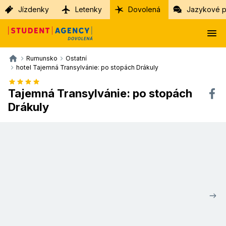
Jízdenky
Letenky
Dovolená
Jazykové p
Rumunsko
Ostatní
hotel Tajemná Transylvánie: po stopách Drákuly
Tajemná Transylvánie: po stopách
Drákuly