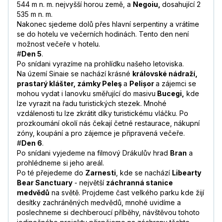
544 m n. m. nejvyšší horou země, a
Negoiu,
dosahující 2
535 m n. m.
Nakonec sjedeme dolů přes hlavní serpentiny a vrátíme
se do hotelu ve večerních hodinách. Tento den není
možnost večeře v hotelu.
#
Den 5
.
Po snídani vyrazíme na prohlídku našeho letoviska.
Na území Sinaie se nachází krásné
královské nádraží,
prastarý klášter, zámky Peleş
a
Pelișor
a zájemci se
mohou vydat i lanovku směřující do masivu
Bucegi,
kde
lze vyrazit na řadu turistických stezek. Mnohé
vzdálenosti tu lze zkrátit díky turistickému vláčku. Po
prozkoumání okolí nás čekají četné restaurace, nákupní
zóny, koupání a pro zájemce je připravená večeře.
#
Den 6
.
Po snídani vyjedeme na filmový Drákulův hrad
Bran
a
prohlédneme si jeho areál.
Po té přejedeme do
Zarnesti
, kde se nachází
Libearty
Bear Sanctuary
- největší
záchranná stanice
medvědů
na světě. Projdeme čast velkého parku kde žijí
desítky zachráněných medvědů, mnohé uvidíme a
poslechneme si dechberoucí příběhy, návštěvou tohoto