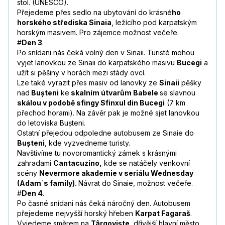
stol. (UNESCO).
Přejedeme přes sedlo na ubytování do krásné
ho
horského střediska Sinaia
, ležícího pod karpatským
horským masivem. Pro zájemce možnost večeře.
#
Den 3
.
Po snídani nás čeká volný den v Sinaii. Turisté mohou
vyjet lanovkou ze Sinaii do karpatského masivu
Bucegi
a
užít si pěšiny v horách mezi stády ovcí.
Lze také vyrazit přes masiv od lanovky ze
Sinaii
pěšky
nad
Bușteni
ke
skalním útvarům Babele
se slavnou
skálou v podobě sfingy Sfinxul din Bucegi
(7 km
přechod horami). Na závěr pak je možné sjet lanovkou
do letoviska Bușteni.
Ostatní přejedou odpoledne autobusem ze Sinaie do
Bușteni
, kde vyzvedneme turisty.
Navštívíme tu novoromantický zámek s krásnými
zahradami
Cantacuzino,
kde se natáčely venkovní
scény
Nevermore akademie v s
eriálu Wednesday
(Adam`s family).
Návrat do Sinaie, možnost večeře.
#
Den 4
.
Po časné snídani nás čeká náročný den. Autobusem
přejedeme nejvyšší horský hřeben
Karpat Fagaraš
.
Vyjedeme směrem na
Târgoviște
, dřívější hlavní město