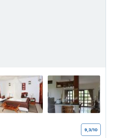
+23
9,3
/
10