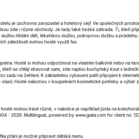
otelu je úschovna zavazadel a hotelový sejf. Ve společných prostor
 Jsou zde i různé obchody. Je tady také hezká zahrada. Ti, kteří př
službu hlídání dětí, lékařskou službu, pokojovou službu a prádelnu. A
ích záležitostí mohou hosté využít fax.
koupelna. Hosté si mohou odpočinout na vlastním balkóně nebo na ter
, kteří se chtějí stravovat sami, zde najdou kuchyňský kout s ledni
ci sadu na žehlení. K základnímu vybavení patří připojení k interne
vlasů. Hosté naleznou v koupelnách kosmetické potřeby a výběr z n
osté mohou trávit různě, v nabídce je například jízda na kole/horsk
004 - 2026. Multilingual, powered by www.giata.com for client no. 12
 Na přání je možné připravit dětská menu.