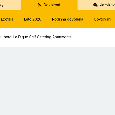
ky
Dovolená
Jazykov
Exotika
Léto 2026
Rodinná dovolená
Ubytování
hotel La Digue Self Catering Apartments