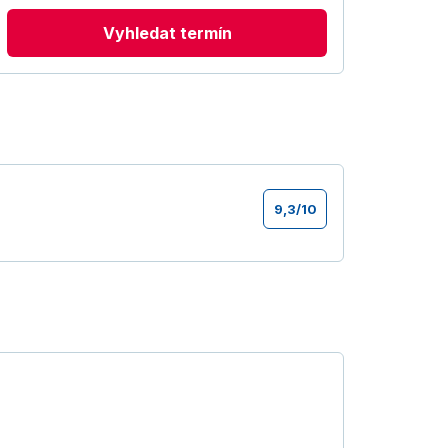
Vyhledat termín
9,3
/
10