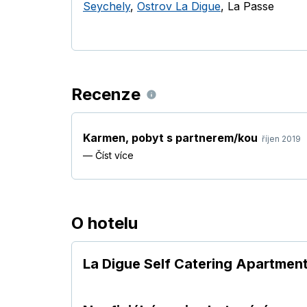
Seychely
,
Ostrov La Digue
,
La Passe
Recenze
Karmen
,
pobyt s partnerem/kou
říjen 2019
—
Číst více
O hotelu
La Digue Self Catering Apartmen