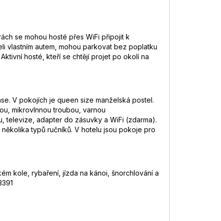
ách se mohou hosté přes WiFi připojit k
ijeli vlastním autem, mohou parkovat bez poplatku
ktivní hosté, kteří se chtějí projet po okolí na
ase. V pokojích je queen size manželská postel.
čkou, mikrovlnnou troubou, varnou
tu, televize, adapter do zásuvky a WiFi (zdarma).
ěkolika typů ručníků. V hotelu jsou pokoje pro
ém kole, rybaření, jízda na kánoi, šnorchlování a
3391