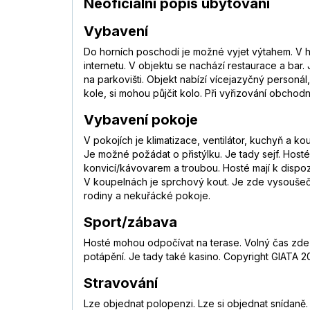
Neoficiální popis ubytování
Vybavení
Do horních poschodí je možné vyjet výtahem. V h
internetu. V objektu se nachází restaurace a bar.
na parkovišti. Objekt nabízí vícejazyčný personál, 
kole, si mohou půjčit kolo. Při vyřizování obchodn
Vybavení pokoje
V pokojích je klimatizace, ventilátor, kuchyň a 
Je možné požádat o přistýlku. Je tady sejf. Hosté
konvicí/kávovarem a troubou. Hosté mají k dispozi
V koupelnách je sprchový kout. Je zde vysoušeč 
rodiny a nekuřácké pokoje.
Sport/zábava
Hosté mohou odpočívat na terase. Volný čas zde h
potápění. Je tady také kasino. Copyright GIATA 2
Stravování
Lze objednat polopenzi. Lze si objednat snídaně.