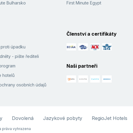
ute Bulharsko
First Minute Egypt
Členství a certifikáty
í proti úpadku
něty - pište řediteli
Naši partneři
e program
 hotelů
ochrany osobních údajů
y
Dovolená
Jazykové pobyty
RegioJet Hotels
 práva vyhrazena