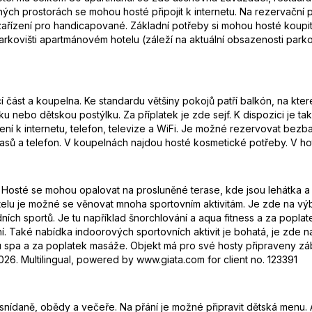
ných prostorách se mohou hosté připojit k internetu. Na rezervač
zařízení pro handicapované. Základní potřeby si mohou hosté koupit
kovišti apartmánovém hotelu (záleží na aktuální obsazenosti parkovišt
ací část a koupelna. Ke standardu většiny pokojů patří balkón, na k
u nebo dětskou postýlku. Za příplatek je zde sejf. K dispozici je tak
jení k internetu, telefon, televize a WiFi. Je možné rezervovat be
vlasů a telefon. V koupelnách najdou hosté kosmetické potřeby. V h
Hosté se mohou opalovat na prosluněné terase, kde jsou lehátka a 
lu je možné se věnovat mnoha sportovním aktivitám. Je zde na výběr
ích sportů. Je tu například šnorchlování a aqua fitness a za poplat
ní. Také nabídka indoorových sportovních aktivit je bohatá, je zde 
ou spa a za poplatek masáže. Objekt má pro své hosty připraveny zá
26. Multilingual, powered by www.giata.com for client no. 123391
se snídaně, obědy a večeře. Na přání je možné připravit dětská menu