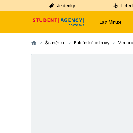
Jízdenky
Leten
Last Minute
Španělsko
Baleárské ostrovy
Menorc