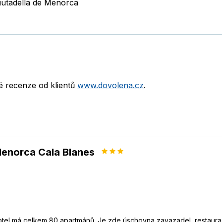
iutadella de Menorca
né recenze od klientů
www.dovolena.cz
.
enorca Cala Blanes
tel má celkem 80 apartmánů. Je zde úschovna zavazadel, restaurac