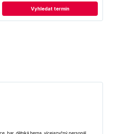
Vyhledat termín
e, bar, dětská herna, vícejazyčný personál,