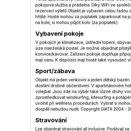
pokojová služba a prádelna. Díky WiFi ve společ
rezervací výletů Objekt je vybaven celou řadou 
hřiště. Hosté mohou za poplatek zaparkovat na par
na kole, si mohou půjčit kolo (za poplatek).
Vybavení pokoje
V pokojích je klimatizace, ústřední topení, obýv
size manželská postel. Je možné objednat přistýlk
konvice/kávovar. Zařízení pokoje doplňuje připo
mají vanu. K dispozici mají hosté také vysoušeč 
Sport/zábava
Objekt má jeden venkovní a jeden dětský bazén. 
dostání drobné občerstvení. V apartmánovém hote
volejbal. Jsou zde na výběr také různé druhy vodn
zprostředkovat windsurfing, kitesurfing a potápě
uvolnit při wellness procedurách. Vybrat si moh
dospělí nebudou nudit. Copyright GIATA 2004 - 20
Stravování
Lze objednat stravování all inclusive. Podávají 