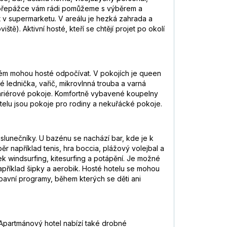
ní přepážce vám rádi pomůžeme s výběrem a
 v supermarketu. V areálu je hezká zahrada a
ě). Aktivní hosté, kteří se chtějí projet po okolí
terém mohou hosté odpočívat. V pokojích je queen
é lednička, vařič, mikrovlnná trouba a varná
zbariérové pokoje. Komfortně vybavené koupelny
otelu jsou pokoje pro rodiny a nekuřácké pokoje.
slunečníky. U bazénu se nachází bar, kde je k
 například tenis, hra boccia, plážový volejbal a
ek windsurfing, kitesurfing a potápění. Je možné
například šipky a aerobik. Hosté hotelu se mohou
bavní programy, během kterých se děti ani
. Apartmánový hotel nabízí také drobné