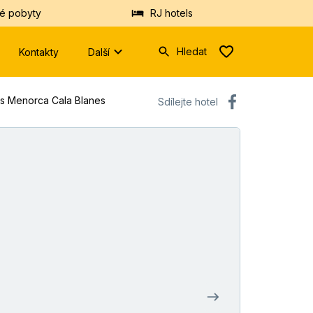
é pobyty
RJ hotels
Hledat
Kontakty
Další
Zadejte
os Menorca Cala Blanes
Sdílejte hotel
prosím
minimálně
tři
znaky.
Vyhledáme
Vám
hotely
nebo
destinace
z
databáze.