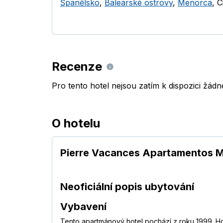
Španělsko
,
Baleárské ostrovy
,
Menorca
,
C
Recenze
Pro tento hotel nejsou zatím k dispozici žád
O hotelu
Pierre Vacances Apartamentos M
Neoficiální popis ubytování
Vybavení
Tento apartmánový hotel pochází z roku 1999. Ho