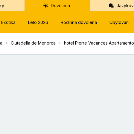
ky
Dovolená
Jazykov
Exotika
Léto 2026
Rodinná dovolená
Ubytování
a
Ciutadella de Menorca
hotel Pierre Vacances Apartament