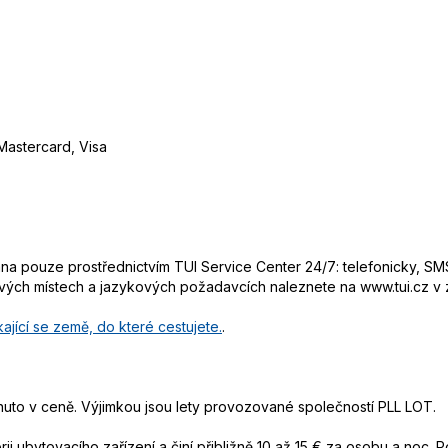
Mastercard, Visa
 pouze prostřednictvím TUI Service Center 24/7: telefonicky, SMS
ových místech a jazykových požadavcích naleznete na www.tui.cz v
ající se země, do které cestujete.
.
uto v ceně. Výjimkou jsou lety provozované společností PLL LOT.
ii ubytovacího zařízení a činí přibližně 10 až 15 € za osobu a noc. Po