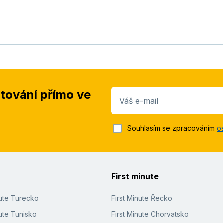
stování přímo ve
Váš e-mail
Souhlasím se zpracováním
o
First minute
nute Turecko
First Minute Řecko
ute Tunisko
First Minute Chorvatsko