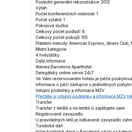
Poslední generální rekonstrukce: 2012
Výtah
Počet konferenčních místností: 1
Počet výtahů: 1
Pokojová služba
Celkový počet podlaží: 8
Celkový počet pokojů: 105
Platební metody: American Express, diners Club, 
Místní kategorie
4 hvězdičky
Další informace
Atenea Barcelona Aparthotel .
Delegátský online servis 24/7
Ve Vámi rezervovaném hotelu je péče poskytována
informace o péči zástupce v jednotlivých pobyt
Vstupní podmínky a informace MZV
Přečtěte si vstupní podmínky a informace MZV týk
Transfer
Transfer z letiště a na letiště si zajišťujete sami.
Registrované zavazadlo
U pravidelných letů je odbavené zavazadlo zahrn
Turistická daň
Výše turistické daně v Barceloně závisí na kategor