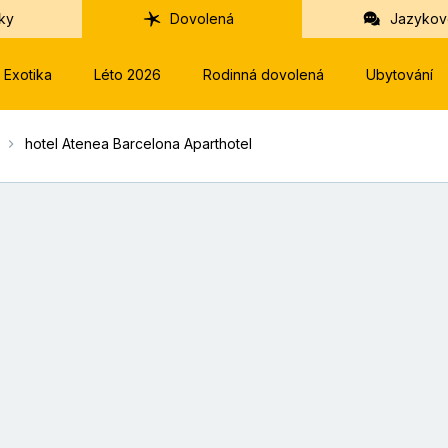
ky
Dovolená
Jazykov
Exotika
Léto 2026
Rodinná dovolená
Ubytování
hotel Atenea Barcelona Aparthotel