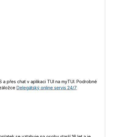
 a přes chat v aplikaci TUI na myTUI. Podrobné
 záložce
Delegátský online servis 24/7
platek se vztahuje na osoby starší 16 let a je