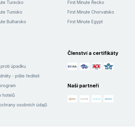
nute Turecko
First Minute Řecko
ute Tunisko
First Minute Chorvatsko
ute Bulharsko
First Minute Egypt
Členství a certifikáty
í proti úpadku
něty - pište řediteli
Naši partneři
e program
 hotelů
ochrany osobních údajů