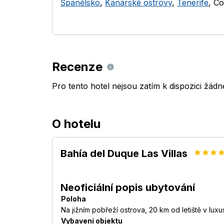
Španělsko
,
Kanárské ostrovy
,
Tenerife
,
Co
Recenze
Pro tento hotel nejsou zatím k dispozici žád
O hotelu
Bahía del Duque Las Villas
Neoficiální popis ubytování
Poloha
Na jižním pobřeží ostrova, 20 km od letiště v luxu
Vybavení objektu