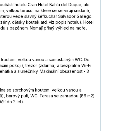
součástí hotelu Gran Hotel Bahía del Duque, ale
em, velkou terasu, na které se servírují snídaně,
 kterou vede slavný šéfkuchař Salvador Gallego.
ény, dětský koutek atd. viz popis hotelu). Hotel
hradu s bazénem. Nemají přímý výhled na moře,
vým koutem, velkou vanou a samostatným WC. Do
vacím pokoji), trezor (zdarma) a bezplatné Wi-Fi
lehátka a slunečníky. Maximální obsazenost - 3
upelna se sprchovým koutem, velkou vanou a
mů), barový pult, WC. Terasa se zahradou (86 m2)
tí do 2 let).