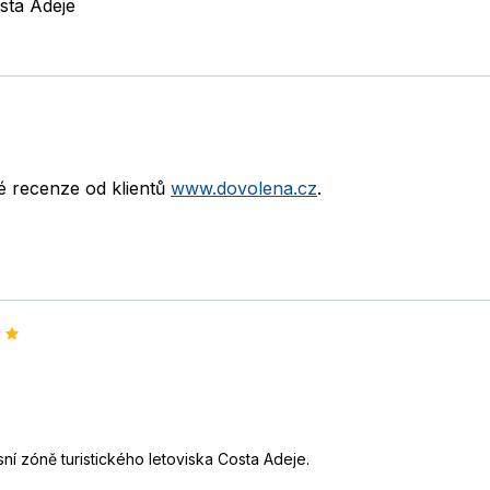
sta Adeje
né recenze od klientů
www.dovolena.cz
.
sní zóně turistického letoviska Costa Adeje.