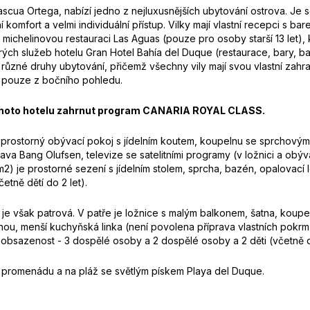
Pascua Ortega, nabízí jedno z nejluxusnějších ubytování ostrova. Je 
í komfort a velmi individuální přístup. Vilky mají vlastní recepci s bar
ichelinovou restauraci Las Aguas (pouze pro osoby starší 13 let),
ch služeb hotelu Gran Hotel Bahía del Duque (restaurace, bary, baz
jí různé druhy ubytování, přičemž všechny vily mají svou vlastní za
ět pouze z bočního pohledu.
ě tohoto hotelu zahrnut program CANARIA ROYAL CLASS.
ci, prostorný obývací pokoj s jídelním koutem, koupelnu se sprcho
tava Bang Olufsen, televize se satelitními programy (v ložnici a obý
m2) je prostorné sezení s jídelním stolem, sprcha, bazén, opalovací 
tně dětí do 2 let).
as, je však patrová. V patře je ložnice s malým balkonem, šatna, ko
nou, menší kuchyňská linka (není povolena příprava vlastních pokr
 obsazenost - 3 dospělé osoby a 2 dospělé osoby a 2 děti (včetně dě
u promenádu a na pláž se světlým pískem Playa del Duque.