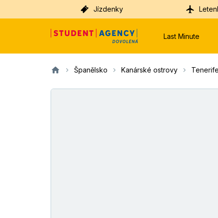
Jízdenky
Leten
Last Minute
Španělsko
Kanárské ostrovy
Tenerif