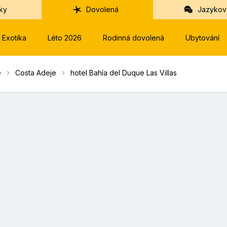
ky
Dovolená
Jazykov
Exotika
Léto 2026
Rodinná dovolená
Ubytování
e
Costa Adeje
hotel Bahía del Duque Las Villas