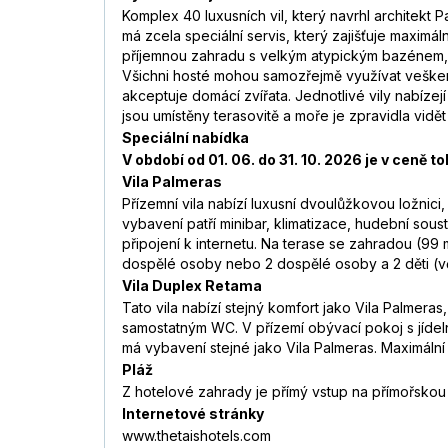
Komplex 40 luxusních vil, který navrhl architekt 
má zcela speciální servis, který zajišťuje maximáln
příjemnou zahradu s velkým atypickým bazénem, m
Všichni hosté mohou samozřejmě využívat veškerý
akceptuje domácí zvířata. Jednotlivé vily nabíze
jsou umístěny terasovitě a moře je zpravidla vid
Speciální nabídka
V období od 01. 06. do 31. 10. 2026 je v cen
Vila Palmeras
Přízemní vila nabízí luxusní dvoulůžkovou ložni
vybavení patří minibar, klimatizace, hudební sous
připojení k internetu. Na terase se zahradou (99 
dospělé osoby nebo 2 dospělé osoby a 2 děti (vče
Vila Duplex Retama
Tato vila nabízí stejný komfort jako Vila Palmer
samostatným WC. V přízemí obývací pokoj s jídel
má vybavení stejné jako Vila Palmeras. Maximální
Pláž
Z hotelové zahrady je přímý vstup na přímořsko
Internetové stránky
www.thetaishotels.com