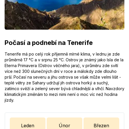
Počasí a podnebí na Tenerife
Tenerife má po celý rok příjemně mírné klima, v lednu je zde
průměrně 17 °C a v srpnu 25 °C. Ostrov je známý jako Isla de la
Eterna Primavera (Ostrov věčného jara), v průměru zde svítí
více než 300 slunečných dní v roce a málokdy zde dlouho
prší. Počasí na severu a jihu ostrova se však může velmi lišit -
teplé větry ze Sahary udržují jih ostrova horký a suchý,
zatímco svěží a zelený sever bývá chladnější a vlhčí. Navzdory
klimatickým změnám to mezi nimi není o moc víc než hodina
jízdy.
Leden
Únor
Březen