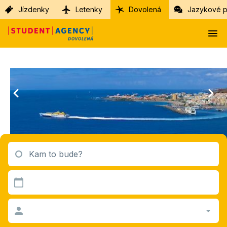
Jízdenky
Letenky
Dovolená
Jazykové p
Kam to bude?