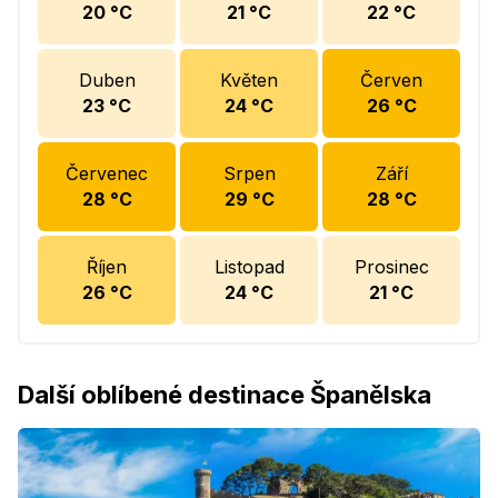
20
°C
21
°C
22
°C
Duben
Květen
Červen
23
°C
24
°C
26
°C
Červenec
Srpen
Září
28
°C
29
°C
28
°C
Říjen
Listopad
Prosinec
26
°C
24
°C
21
°C
Další oblíbené destinace Španělska