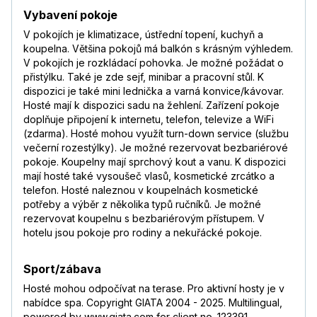
Vybavení pokoje
V pokojích je klimatizace, ústřední topení, kuchyň a
koupelna. Většina pokojů má balkón s krásným výhledem.
V pokojích je rozkládací pohovka. Je možné požádat o
přistýlku. Také je zde sejf, minibar a pracovní stůl. K
dispozici je také mini lednička a varná konvice/kávovar.
Hosté mají k dispozici sadu na žehlení. Zařízení pokoje
doplňuje připojení k internetu, telefon, televize a WiFi
(zdarma). Hosté mohou využít turn-down service (službu
večerní rozestýlky). Je možné rezervovat bezbariérové
pokoje. Koupelny mají sprchový kout a vanu. K dispozici
mají hosté také vysoušeč vlasů, kosmetické zrcátko a
telefon. Hosté naleznou v koupelnách kosmetické
potřeby a výběr z několika typů ručníků. Je možné
rezervovat koupelnu s bezbariérovým přístupem. V
hotelu jsou pokoje pro rodiny a nekuřácké pokoje.
Sport/zábava
Hosté mohou odpočívat na terase. Pro aktivní hosty je v
nabídce spa. Copyright GIATA 2004 - 2025. Multilingual,
powered by www.giata.com for client no. 123391