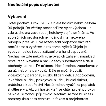
Neoficiální popis ubytování
Vybavení
Hotel pochází z roku 2007. Objekt hostům nabízí celkem
96 pokojů. Do většiny poschodí lze vyjet výtahem. Je
zde úschovna zavazadel, hotelový sejf a směnárna. Ve
společných prostorách je možnost internetového
připojení přes WiFi. Na rezervační přepážce vám rádi
pomůžeme s výběrem a rezervací výletů Objekt je
vybaven celou řadou zařízení pro handicapované.
Nachází se zde několik stravovacích zařízení, například
restaurace, kavárna a bar. Je tady supermarket a další
obchody. Je zde TV místnost. Hosté mohou zaparkovat v
garáži nebo na parkovišti. Dále je možné využít
vícejazyčný personál, službu hlídání dětí, autopůjčovnu,
lékařskou službu, pokojovou službu, budící službu,
prádelnu a kadeřnictví. Hosté mohou využít za poplatek
shuttleservis. Aktivní hosté, kteří se chtějí projet po okolí
na kole, si mohou půjčit kolo. Nachází se zde business
prostory (business centrum) s faxem a projektorem.