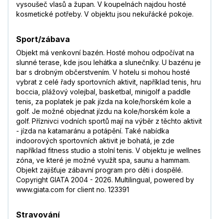
vysoušeč vlasů a župan. V koupelnách najdou hosté
kosmetické potřeby. V objektu jsou nekuřácké pokoje.
Sport/zábava
Objekt má venkovní bazén. Hosté mohou odpočívat na
slunné terase, kde jsou lehátka a slunečníky. U bazénu je
bar s drobným občerstvením. V hotelu si mohou hosté
vybrat z celé řady sportovních aktivit, například tenis, hru
boccia, plážový volejbal, basketbal, minigolf a paddle
tenis, za poplatek je pak jízda na kole/horském kole a
golf. Je možné objednat jízdu na kole/horském kole a
golf. Příznivci vodních sportů mají na výběr z těchto aktivit
- jízda na katamaránu a potápění. Také nabídka
indoorových sportovních aktivit je bohatá, je zde
například fitness studio a stolní tenis. V objektu je wellnes
zóna, ve které je možné využít spa, saunu a hammam.
Objekt zajišťuje zábavní program pro děti i dospělé.
Copyright GIATA 2004 - 2026. Multilingual, powered by
www.giata.com for client no. 123391
Stravování