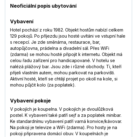
Neoficiální popis ubytování
Vybavení
Hotel pochází z roku 1982. Objekt hostům nabízí celkem
129 pokojů. Po příjezdu jsou hosté uvítáni ve vstupní hale
s recepcí. Je zde směnárna, restaurace, bar,
autopůjčovna, prádelna a divadelní sál. Přes WiFi
(zdarma) se mohou hosté připojit k internetu. Objekt má
celou řadu zařízení pro handicapované. V hotelu se
nalézá plážový bar. Jsou zde i různé obchody. Ti, kteří
přijeli vlastním autem, mohou parkovat na parkovišti.
Aktivní hosté, kteří se chtějí projet po okolí na kole, si
mohou půjčit kolo (za poplatek).
Vybavení pokoje
V pokojích je koupelna. V pokojích je dvoulůžková
postel. K vybavení také patří sejf a za poplatek minibar.
Ke standardnímu vybavení patří varná konvice/kávovar.
Na pokoji je televize a WiFi (zdarma). Pro hosty je na
pokoji připravena domácí obuv. V koupelnách je