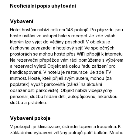
Neoficiální popis ubytování
Vybavení
Hotel hostům nabízí celkem 148 pokojů. Po příjezdu jsou
hosté uvítáni ve vstupní hale s recepcí. Je zde výtah,
kterým lze vyjet do většiny poschodí. V objektu je
úschovna zavazadel a hotelový sejf. Ve společných
prostorách se mohou hosté přes WiFi připojit k internetu.
Na rezervační přepážce vám rádi pomůžeme s výběrem
a rezervací výletů Objekt má celou řadu zařízení pro
handicapované. V hotelu je restaurace. Je zde TV
místnost. Hosté, kteří přijeli svým autem, mohou (za
poplatek) využít parkoviště (záleží na aktuální
obsazenosti parkoviště). Objekt nabízí vícejazyčný
personál, službu hlídání dětí, autopůjčovnu, lékařskou
službu a prádelnu.
Vybavení pokoje
V pokojích je klimatizace, ústřední topení a koupelna. K
základnímu vybavení většiny pokojů patří balkón. Mnoho