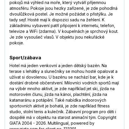
pokojů má výhled na moře, který vytváří příjemnou
atmosféru. Pokoje jsou hezky zařízené, je zde pohodlná
dvoulůžková postel. Je možné požádat o přistýlku. Je
tady sejf. Hosté mají k dispozici sadu na žehlení. K
základnímu vybavení patří připojení k internetu, telefon,
televize a WiFi (zdarma). V koupelnách je sprchový kout.
Je zde vysoušeč vlasů. V objektu jsou nekuřácké
pokoje.
Sport/zábava
Hotel má jeden venkovní a jeden dětský bazén. Na
terase s lehátky a slunečníky se mohou hosté opalovat a
užívat si dovolenou. U bazénu se nachází bar, kde je k
dostání drobné občerstvení. Milovníci vodních sportů mají
na výběr mnoho aktivit, je zde například jet ski, jízda na
motorovém člunu, jízda na kánoi, plachtění, jízda na
katamaránu a potápění. Také nabídka indoorových
sportovních aktivit je bohatá, je zde například fitness
studio, stolní tenis a kulečník. Zábavní program pro děti i
dospělé má v objektu na starost animační tým. Copyright
GIATA 2004 - 2026. Multilingual, powered by
www.giata.com for client no. 123391