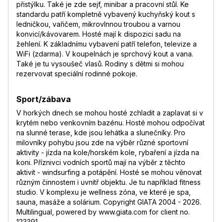
přistýlku. Také je zde sejf, minibar a pracovní stůl. Ke
standardu patří kompletně vybavený kuchyňský kout s
ledničkou, vařičem, mikrovlnnou troubou a varnou
konvicí/kávovarem. Hosté mají k dispozici sadu na
žehlení. K základnímu vybavení patří telefon, televize a
WiFi (zdarma). V koupelnách je sprchový kout a vana.
Také je tu vysoušeč vlasů. Rodiny s dětmi si mohou
rezervovat speciální rodinné pokoje.
Sport/zábava
V horkých dnech se mohou hosté zchladit a zaplavat si v
krytém nebo venkovním bazénu. Hosté mohou odpočívat
na slunné terase, kde jsou lehátka a slunečníky. Pro
milovníky pohybu jsou zde na výběr různé sportovní
aktivity - jízda na kole/horském kole, rybaření a jízda na
koni. Příznivci vodních sportů mají na výběr z těchto
aktivit - windsurfing a potápění. Hosté se mohou věnovat
různým činnostem i uvnitř objektu. Je tu například fitness
studio. V komplexu je wellness zóna, ve které je spa,
sauna, masáže a solárium. Copyright GIATA 2004 - 2026.
Multilingual, powered by www.giata.com for client no.
123391