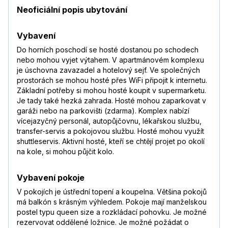
Neoficiální popis ubytování
Vybavení
Do horních poschodí se hosté dostanou po schodech
nebo mohou vyjet výtahem. V apartmánovém komplexu
je úschovna zavazadel a hotelový sejf. Ve společných
prostorách se mohou hosté přes WiFi připojit k internetu.
Základní potřeby si mohou hosté koupit v supermarketu.
Je tady také hezká zahrada. Hosté mohou zaparkovat v
garáži nebo na parkovišti (zdarma). Komplex nabízí
vícejazyčný personál, autopůjčovnu, lékařskou službu,
transfer-servis a pokojovou službu. Hosté mohou využít
shuttleservis. Aktivní hosté, kteří se chtějí projet po okolí
na kole, si mohou půjčit kolo.
Vybavení pokoje
V pokojích je ústřední topení a koupelna. Většina pokojů
má balkón s krásným výhledem. Pokoje mají manželskou
postel typu queen size a rozkládací pohovku. Je možné
rezervovat oddělené ložnice. Je možné požádat o