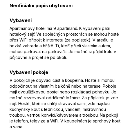
Neoficiální popis ubytování
Vybavení
Apartmánový hotel má 9 apartmánů. K vybavení patří
hotelový sejf. Ve společných prostorách se mohou hosté
přes WiFi připojit k internetu (za poplatek). V areálu je
hezká zahrada a hřiště. Ti, kteří přijeli vlastním autem,
mohou parkovat na parkovišti. Je možné si půjčit kolo v
půjčovně a projet se po okolí.
Vybavení pokoje
V pokojích je obývací část a koupelna. Hosté si mohou
odpočinout na vlastním balkóně nebo na terase. Pokoje
mají dvoulůžkovou postel nebo rozkládací pohovku. Je
možné rezervovat oddělené ložnice. Za příplatek je zde
sejf. Hosté, kteří se chtějí stravovat sami, zde najdou
kuchyňský kout s ledničkou, vařičem, mikrovlnnou
troubou, varnou konvicí/kávovarem a troubou. Na pokoji
je telefon, televize a WiFi. V koupelnách je sprchový kout
a vana.